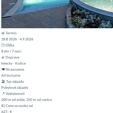
📅 Termín
28.8 2026 - 4.9 2026
🕒 Dĺžka
8 dní / 7 nocí
🛫 Doprava
letecky - Košice
🍽 Stravovanie
All Inclusive
🏖 Typ zájazdu
Pobytové zájazdy
📍 Vzdialenosti
200 m od pláže, 250 m od centra
💶 Cena za osobu od
627,- €