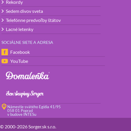
Rekordy
Sedem divov sveta
Telefónne predvoľby štátov
Lacné letenky
SOCIÁLNE SIETE A ADRESA
Facebook
YouTube
Námestie svätého Egídia 41/95
058 01 Poprad
v budove INTESu
© 2000-2026 Sorger.sk s.r.o.