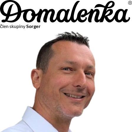
Na vašom súkromí nám záleží
člen skupiny
Sorger
Chceme vám neustále poskytovať tie najlepšie služby.
Vzhľadom k platnej legislatíve od vás ale potrebujeme súhlas
s používaním súborov cookies.
Viac o personalizácii a meraní
Aby sme vedeli, čo sa deje na webových stránkach a aby sme
vám mohli prispôsobiť ponuky na mieru či reklamu,
používame cookies a taktiež
služby spoločnosti Google
.
Čo sú cookies?
Cookies sú malé textové súbory, ktoré môžu byť používané
webovými stránkami, aby zefektívnili používateľský zážitok.
Vďaka cookies vám môžeme ponúkať služby podľa toho, čo
naozaj hľadáte a chcete nájsť.
Kedykoľvek sa môžete slobodne rozhodnúť, ktoré typy
používania cookies chcete umožniť.
Zákon uvádza, že môžeme ukladať cookies na vašom