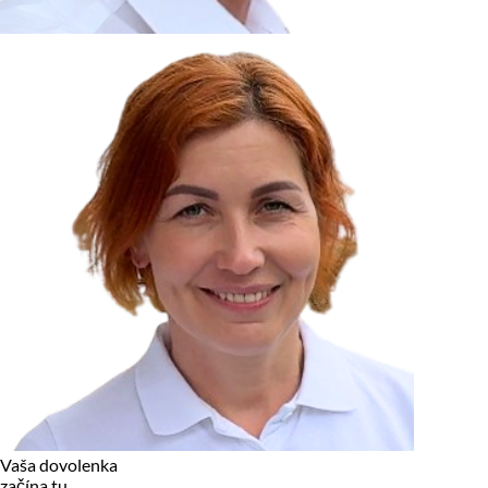
zariadení, pokiaľ sú nevyhnutne nutné pre prevádzku tejto
stránky. Pre všetky ostatné typy cookies potrebujeme vaše
povolenie.
Cookies, ktoré používame
Technické a nevyhnutné cookies
Analytické a marketingové cookies
Reklamné úložisko
Reklamné používateľské dáta
Personalizácia reklám
Odmietnuť
Povoliť vybrané
Povoliť všetko
Vaša dovolenka
začína tu