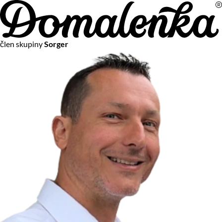
Na vašom súkromí nám záleží
člen skupiny
Sorger
Chceme vám neustále poskytovať tie najlepšie služby.
Vzhľadom k platnej legislatíve od vás ale potrebujeme súhlas
s používaním súborov cookies.
Viac o personalizácii a meraní
Aby sme vedeli, čo sa deje na webových stránkach a aby sme
vám mohli prispôsobiť ponuky na mieru či reklamu,
používame cookies a taktiež
služby spoločnosti Google
.
Čo sú cookies?
Cookies sú malé textové súbory, ktoré môžu byť používané
webovými stránkami, aby zefektívnili používateľský zážitok.
Vďaka cookies vám môžeme ponúkať služby podľa toho, čo
naozaj hľadáte a chcete nájsť.
Kedykoľvek sa môžete slobodne rozhodnúť, ktoré typy
používania cookies chcete umožniť.
Zákon uvádza, že môžeme ukladať cookies na vašom