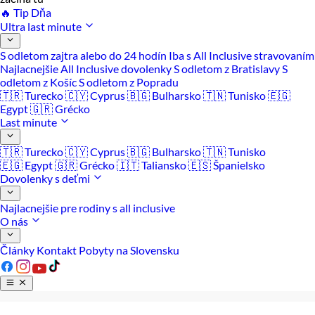
🔥 Tip Dňa
Ultra last minute
S odletom zajtra alebo do 24 hodín
Iba s All Inclusive stravovaním
Najlacnejšie All Inclusive dovolenky
S odletom z Bratislavy
S
odletom z Košíc
S odletom z Popradu
🇹🇷 Turecko
🇨🇾 Cyprus
🇧🇬 Bulharsko
🇹🇳 Tunisko
🇪🇬
Egypt
🇬🇷 Grécko
Last minute
🇹🇷 Turecko
🇨🇾 Cyprus
🇧🇬 Bulharsko
🇹🇳 Tunisko
🇪🇬 Egypt
🇬🇷 Grécko
🇮🇹 Taliansko
🇪🇸 Španielsko
Dovolenky s deťmi
Najlacnejšie pre rodiny s all inclusive
O nás
Články
Kontakt
Pobyty na Slovensku