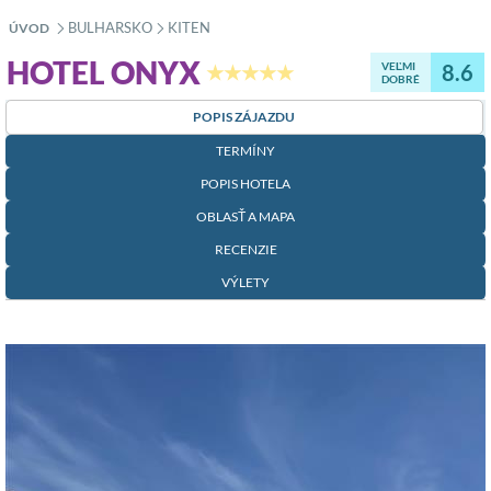
BULHARSKO
KITEN
ÚVOD
»
»
HOTEL ONYX
VEĽMI
8.6
★★★★★
DOBRÉ
POPIS ZÁJAZDU
TERMÍNY
POPIS HOTELA
OBLASŤ A MAPA
RECENZIE
VÝLETY