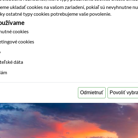
eme ukladať cookies na vašom zariadení, pokiaľ sú nevyhnutne n
etky ostatné typy cookies potrebujeme vaše povolenie.
používame
nutné cookies
etingové cookies
o
teľské dáta
klám
Odmietnuť
Povoliť vybr