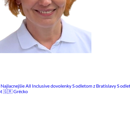
m
Najlacnejšie All Inclusive dovolenky
S odletom z Bratislavy
S odle
pt
🇬🇷 Grécko