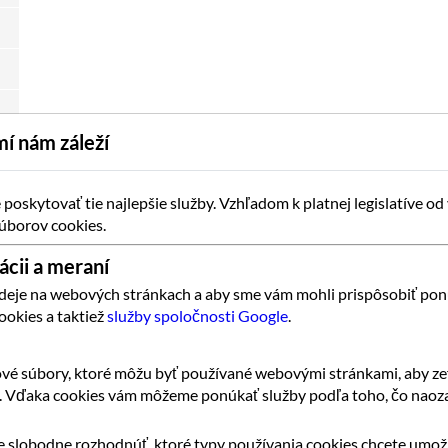
í nám záleží
oskytovať tie najlepšie služby. Vzhľadom k platnej legislatíve od
úborov cookies.
ácii a meraní
 deje na webových stránkach a aby sme vám mohli prispôsobiť pon
ookies a taktiež
služby spoločnosti Google
.
vé súbory, ktoré môžu byť používané webovými stránkami, aby zef
k. Vďaka cookies vám môžeme ponúkať služby podľa toho, čo naoza
 slobodne rozhodnúť, ktoré typy používania cookies chcete umožn