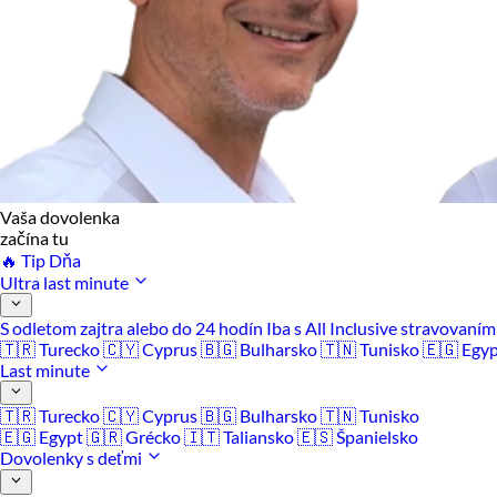
Vaša dovolenka
začína tu
🔥 Tip Dňa
Ultra last minute
S odletom zajtra alebo do 24 hodín
Iba s All Inclusive stravovaní
🇹🇷 Turecko
🇨🇾 Cyprus
🇧🇬 Bulharsko
🇹🇳 Tunisko
🇪🇬 Egy
Last minute
🇹🇷 Turecko
🇨🇾 Cyprus
🇧🇬 Bulharsko
🇹🇳 Tunisko
🇪🇬 Egypt
🇬🇷 Grécko
🇮🇹 Taliansko
🇪🇸 Španielsko
Dovolenky s deťmi