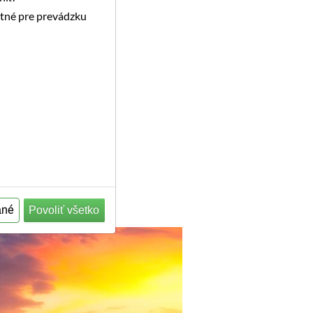
utné pre prevádzku
ané
Povoliť všetko