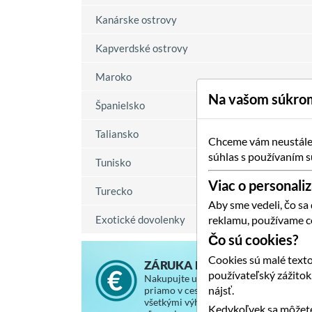
Kanárske ostrovy
Kapverdské ostrovy
Maroko
Na vašom súkrom
Španielsko
Taliansko
Chceme vám neustále p
súhlas s používaním s
Tunisko
Viac o personaliz
Turecko
Aby sme vedeli, čo sa
Exotické dovolenky
reklamu, používame c
Čo sú cookies?
Cookies sú malé texto
ZÁRUKA NAJNIŽŠEJ CENY
používateľský zážito
Nakupujte u nás za rovnaké ceny, ako
nájsť.
priamo v cestovnej kancelárii, so
všetkými výhodami a vernostnými
Kedykoľvek sa môžete