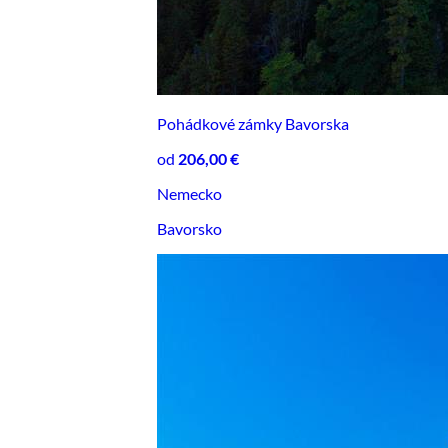
Pohádkové zámky Bavorska
od
206,00 €
Nemecko
Bavorsko