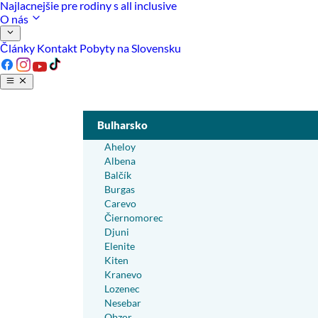
Najlacnejšie pre rodiny s all inclusive
O nás
Články
Kontakt
Pobyty na Slovensku
Bulharsko
Aheloy
Albena
Balčík
Burgas
Carevo
Čiernomorec
Djuni
Elenite
Kiten
Kranevo
Lozenec
Nesebar
Obzor