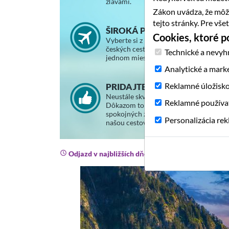
zľavami.
Zákon uvádza, že môž
tejto stránky. Pre vš
ŠIROKÁ PONUKA ZÁJAZDOV
Cookies, ktoré 
Vyberte si z ponuky slovenských a
českých cestovných kancelárií na
Technické a nevyh
jednom mieste.
Analytické a mark
Reklamné úložisk
PRIDAJTE SA K SPOKOJNÝM
Neustále skvalitňujeme svoje služby.
Reklamné používa
Dôkazom toho je stále väčší počet
spokojných zákazníkov, ktorí cestujú s
Personalizácia re
našou cestovnou agentúrou.
Odjazd v najbližších dňoch