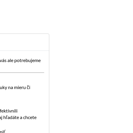
 vás ale potrebujeme
uky na mieru či
ektívnili
j hľadáte a chcete
iť.