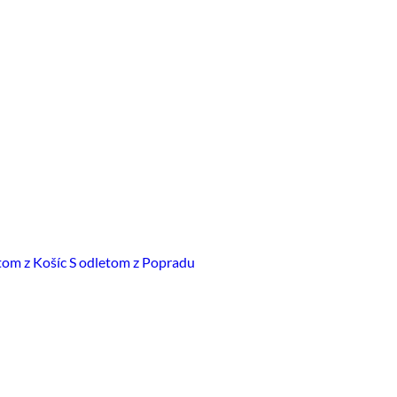
tom z Košíc
S odletom z Popradu