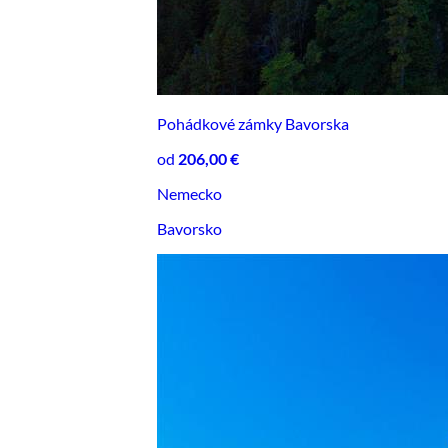
Pohádkové zámky Bavorska
od
206,00 €
Nemecko
Bavorsko