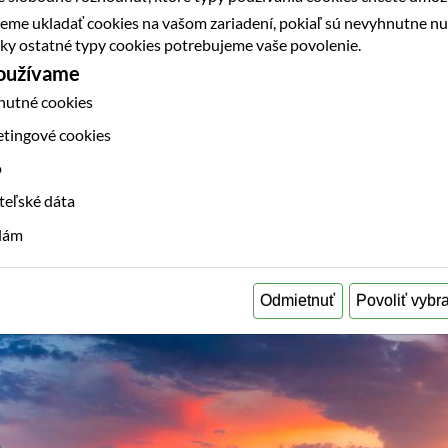
eme ukladať cookies na vašom zariadení, pokiaľ sú nevyhnutne n
etky ostatné typy cookies potrebujeme vaše povolenie.
používame
nutné cookies
etingové cookies
o
teľské dáta
klám
Odmietnuť
Povoliť vybr