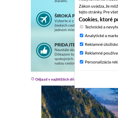
zľavami.
Zákon uvádza, že môž
tejto stránky. Pre vš
ŠIROKÁ PONUKA ZÁJAZDOV
Cookies, ktoré 
Vyberte si z ponuky slovenských a
českých cestovných kancelárií na
Technické a nevyh
jednom mieste.
Analytické a mark
Reklamné úložisk
PRIDAJTE SA K SPOKOJNÝM
Neustále skvalitňujeme svoje služby.
Reklamné používa
Dôkazom toho je stále väčší počet
spokojných zákazníkov, ktorí cestujú s
Personalizácia re
našou cestovnou agentúrou.
Odjazd v najbližších dňoch