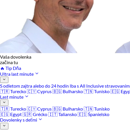
Vaša dovolenka
začína tu
🔥 Tip Dňa
Ultra last minute
S odletom zajtra alebo do 24 hodín
Iba s All Inclusive stravovaní
🇹🇷 Turecko
🇨🇾 Cyprus
🇧🇬 Bulharsko
🇹🇳 Tunisko
🇪🇬 Egy
Last minute
🇹🇷 Turecko
🇨🇾 Cyprus
🇧🇬 Bulharsko
🇹🇳 Tunisko
🇪🇬 Egypt
🇬🇷 Grécko
🇮🇹 Taliansko
🇪🇸 Španielsko
Dovolenky s deťmi