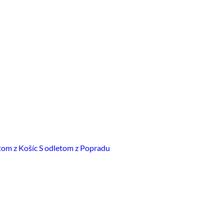
tom z Košíc
S odletom z Popradu