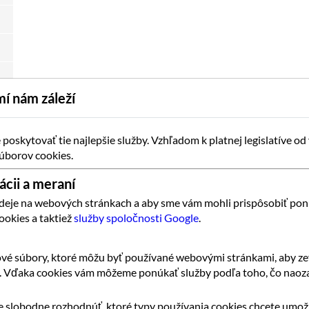
í nám záleží
oskytovať tie najlepšie služby. Vzhľadom k platnej legislatíve od
úborov cookies.
ácii a meraní
 deje na webových stránkach a aby sme vám mohli prispôsobiť pon
ookies a taktiež
služby spoločnosti Google
.
vé súbory, ktoré môžu byť používané webovými stránkami, aby zef
k. Vďaka cookies vám môžeme ponúkať služby podľa toho, čo naoza
 slobodne rozhodnúť, ktoré typy používania cookies chcete umožn