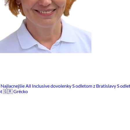
m
Najlacnejšie All Inclusive dovolenky
S odletom z Bratislavy
S odle
pt
🇬🇷 Grécko