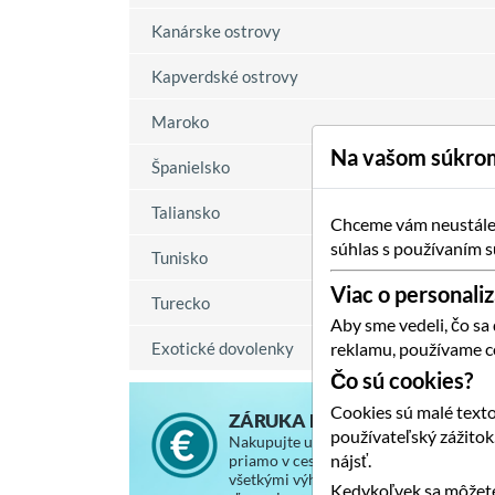
Kanárske ostrovy
Kapverdské ostrovy
Maroko
Na vašom súkrom
Španielsko
Taliansko
Chceme vám neustále p
súhlas s používaním s
Tunisko
Viac o personaliz
Turecko
Aby sme vedeli, čo sa
Exotické dovolenky
reklamu, používame c
Čo sú cookies?
Cookies sú malé texto
ZÁRUKA NAJNIŽŠEJ CENY
používateľský zážito
Nakupujte u nás za rovnaké ceny, ako
nájsť.
priamo v cestovnej kancelárii, so
všetkými výhodami a vernostnými
Kedykoľvek sa môžete