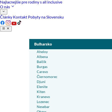
Najlacnejšie pre rodiny s all inclusive
O nás
Články
Kontakt
Pobyty na Slovensku
Bulharsko
Aheloy
Albena
Balčík
Burgas
Carevo
Čiernomorec
Djuni
Elenite
Kiten
Kranevo
Lozenec
Nesebar
Obzor