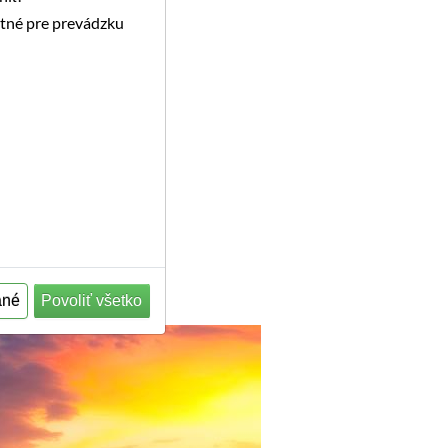
utné pre prevádzku
ané
Povoliť všetko