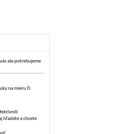
 vás ale potrebujeme
uky na mieru či
ektívnili
j hľadáte a chcete
iť.