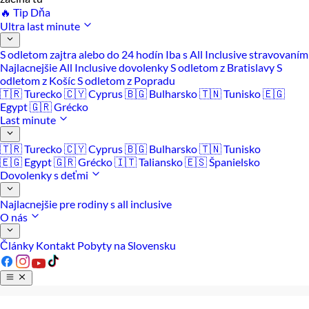
🔥 Tip Dňa
Ultra last minute
S odletom zajtra alebo do 24 hodín
Iba s All Inclusive stravovaním
Najlacnejšie All Inclusive dovolenky
S odletom z Bratislavy
S
odletom z Košíc
S odletom z Popradu
🇹🇷 Turecko
🇨🇾 Cyprus
🇧🇬 Bulharsko
🇹🇳 Tunisko
🇪🇬
Egypt
🇬🇷 Grécko
Last minute
🇹🇷 Turecko
🇨🇾 Cyprus
🇧🇬 Bulharsko
🇹🇳 Tunisko
🇪🇬 Egypt
🇬🇷 Grécko
🇮🇹 Taliansko
🇪🇸 Španielsko
Dovolenky s deťmi
Najlacnejšie pre rodiny s all inclusive
O nás
Články
Kontakt
Pobyty na Slovensku