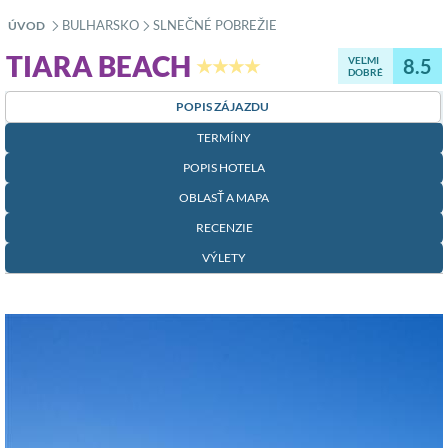
BULHARSKO
SLNEČNÉ POBREŽIE
ÚVOD
»
»
TIARA BEACH
VEĽMI
8.5
★★★★
DOBRÉ
POPIS ZÁJAZDU
TERMÍNY
POPIS HOTELA
OBLASŤ A MAPA
RECENZIE
VÝLETY