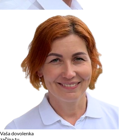
zariadení, pokiaľ sú nevyhnutne nutné pre prevádzku tejto
stránky. Pre všetky ostatné typy cookies potrebujeme vaše
povolenie.
Cookies, ktoré používame
Technické a nevyhnutné cookies
Analytické a marketingové cookies
Reklamné úložisko
Reklamné používateľské dáta
Personalizácia reklám
Odmietnuť
Povoliť vybrané
Povoliť všetko
Vaša dovolenka
začína tu