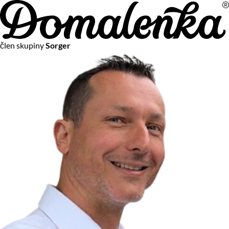
Na vašom súkromí nám záleží
člen skupiny
Sorger
Chceme vám neustále poskytovať tie najlepšie služby.
Vzhľadom k platnej legislatíve od vás ale potrebujeme súhlas
s používaním súborov cookies.
Viac o personalizácii a meraní
Aby sme vedeli, čo sa deje na webových stránkach a aby sme
vám mohli prispôsobiť ponuky na mieru či reklamu,
používame cookies a taktiež
služby spoločnosti Google
.
Čo sú cookies?
Cookies sú malé textové súbory, ktoré môžu byť používané
webovými stránkami, aby zefektívnili používateľský zážitok.
Vďaka cookies vám môžeme ponúkať služby podľa toho, čo
naozaj hľadáte a chcete nájsť.
Kedykoľvek sa môžete slobodne rozhodnúť, ktoré typy
používania cookies chcete umožniť.
Zákon uvádza, že môžeme ukladať cookies na vašom