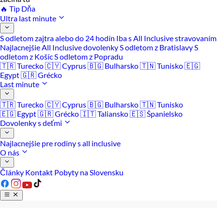
🔥 Tip Dňa
Ultra last minute
S odletom zajtra alebo do 24 hodín
Iba s All Inclusive stravovaním
Najlacnejšie All Inclusive dovolenky
S odletom z Bratislavy
S
odletom z Košíc
S odletom z Popradu
🇹🇷 Turecko
🇨🇾 Cyprus
🇧🇬 Bulharsko
🇹🇳 Tunisko
🇪🇬
Egypt
🇬🇷 Grécko
Last minute
🇹🇷 Turecko
🇨🇾 Cyprus
🇧🇬 Bulharsko
🇹🇳 Tunisko
🇪🇬 Egypt
🇬🇷 Grécko
🇮🇹 Taliansko
🇪🇸 Španielsko
Dovolenky s deťmi
Najlacnejšie pre rodiny s all inclusive
O nás
Články
Kontakt
Pobyty na Slovensku