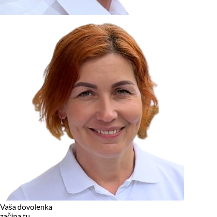
zariadení, pokiaľ sú nevyhnutne nutné pre prevádzku tejto
stránky. Pre všetky ostatné typy cookies potrebujeme vaše
povolenie.
Cookies, ktoré používame
Technické a nevyhnutné cookies
Analytické a marketingové cookies
Reklamné úložisko
Reklamné používateľské dáta
Personalizácia reklám
Odmietnuť
Povoliť vybrané
Povoliť všetko
Vaša dovolenka
začína tu