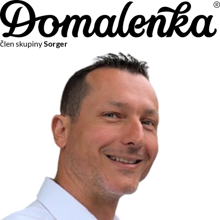
Na vašom súkromí nám záleží
člen skupiny
Sorger
Chceme vám neustále poskytovať tie najlepšie služby.
Vzhľadom k platnej legislatíve od vás ale potrebujeme súhlas
s používaním súborov cookies.
Viac o personalizácii a meraní
Aby sme vedeli, čo sa deje na webových stránkach a aby sme
vám mohli prispôsobiť ponuky na mieru či reklamu,
používame cookies a taktiež
služby spoločnosti Google
.
Čo sú cookies?
Cookies sú malé textové súbory, ktoré môžu byť používané
webovými stránkami, aby zefektívnili používateľský zážitok.
Vďaka cookies vám môžeme ponúkať služby podľa toho, čo
naozaj hľadáte a chcete nájsť.
Kedykoľvek sa môžete slobodne rozhodnúť, ktoré typy
používania cookies chcete umožniť.
Zákon uvádza, že môžeme ukladať cookies na vašom