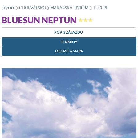
CHORVÁTSKO
MAKARSKÁ RIVIÉRA
TUČEPI
ÚVOD
»
»
»
BLUESUN NEPTUN
★★★
POPIS ZÁJAZDU
TERMÍNY
OBLASŤ A MAPA