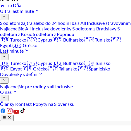
🔥 Tip Dňa
Ultra last minute
S odletom zajtra alebo do 24 hodín
Iba s All Inclusive stravovaním
Najlacnejšie All Inclusive dovolenky
S odletom z Bratislavy
S
odletom z Košíc
S odletom z Popradu
🇹🇷 Turecko
🇨🇾 Cyprus
🇧🇬 Bulharsko
🇹🇳 Tunisko
🇪🇬
Egypt
🇬🇷 Grécko
Last minute
🇹🇷 Turecko
🇨🇾 Cyprus
🇧🇬 Bulharsko
🇹🇳 Tunisko
🇪🇬 Egypt
🇬🇷 Grécko
🇮🇹 Taliansko
🇪🇸 Španielsko
Dovolenky s deťmi
Najlacnejšie pre rodiny s all inclusive
O nás
Články
Kontakt
Pobyty na Slovensku