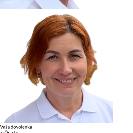
zariadení, pokiaľ sú nevyhnutne nutné pre prevádzku tejto
stránky. Pre všetky ostatné typy cookies potrebujeme vaše
povolenie.
Cookies, ktoré používame
Technické a nevyhnutné cookies
Analytické a marketingové cookies
Reklamné úložisko
Reklamné používateľské dáta
Personalizácia reklám
Odmietnuť
Povoliť vybrané
Povoliť všetko
Vaša dovolenka
začína tu