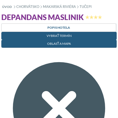
CHORVÁTSKO
MAKARSKÁ RIVIÉRA
TUČEPI
ÚVOD
»
»
»
DEPANDANS MASLINIK
★★★★
POPIS HOTELA
VYBRAŤ TERMÍN
OBLASŤ A MAPA