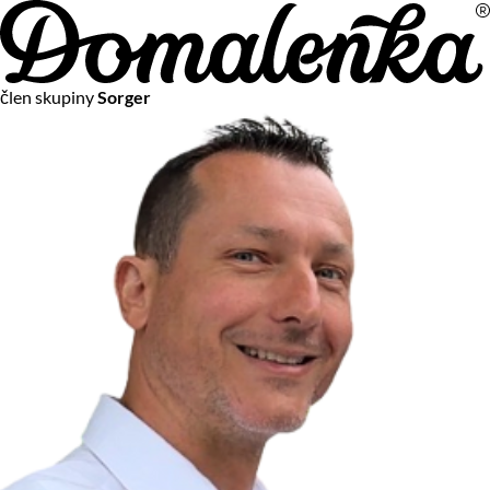
Na vašom súkromí nám záleží
člen skupiny
Sorger
Chceme vám neustále poskytovať tie najlepšie služby.
Vzhľadom k platnej legislatíve od vás ale potrebujeme súhlas
s používaním súborov cookies.
Viac o personalizácii a meraní
Aby sme vedeli, čo sa deje na webových stránkach a aby sme
vám mohli prispôsobiť ponuky na mieru či reklamu,
používame cookies a taktiež
služby spoločnosti Google
.
Čo sú cookies?
Cookies sú malé textové súbory, ktoré môžu byť používané
webovými stránkami, aby zefektívnili používateľský zážitok.
Vďaka cookies vám môžeme ponúkať služby podľa toho, čo
naozaj hľadáte a chcete nájsť.
Kedykoľvek sa môžete slobodne rozhodnúť, ktoré typy
používania cookies chcete umožniť.
Zákon uvádza, že môžeme ukladať cookies na vašom