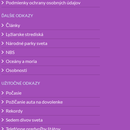
Podmienky ochrany osobných údajov
ĎALŠIE ODKAZY
Články
Lyžiarske strediská
Národné parky sveta
NBS
Oceány a moria
Osobnosti
UŽITOČNÉ ODKAZY
Počasie
Požičanie auta na dovolenke
Rekordy
Sedem divov sveta
Telefónne predvoľby štátov