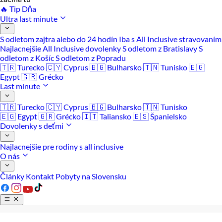
🔥 Tip Dňa
Ultra last minute
S odletom zajtra alebo do 24 hodín
Iba s All Inclusive stravovaním
Najlacnejšie All Inclusive dovolenky
S odletom z Bratislavy
S
odletom z Košíc
S odletom z Popradu
🇹🇷 Turecko
🇨🇾 Cyprus
🇧🇬 Bulharsko
🇹🇳 Tunisko
🇪🇬
Egypt
🇬🇷 Grécko
Last minute
🇹🇷 Turecko
🇨🇾 Cyprus
🇧🇬 Bulharsko
🇹🇳 Tunisko
🇪🇬 Egypt
🇬🇷 Grécko
🇮🇹 Taliansko
🇪🇸 Španielsko
Dovolenky s deťmi
Najlacnejšie pre rodiny s all inclusive
O nás
Články
Kontakt
Pobyty na Slovensku