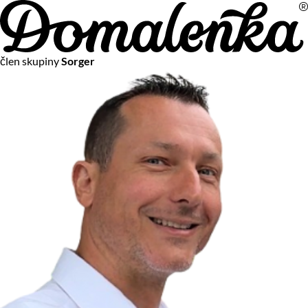
Na vašom súkromí nám záleží
člen skupiny
Sorger
Chceme vám neustále poskytovať tie najlepšie služby.
Vzhľadom k platnej legislatíve od vás ale potrebujeme súhlas
s používaním súborov cookies.
Viac o personalizácii a meraní
Aby sme vedeli, čo sa deje na webových stránkach a aby sme
vám mohli prispôsobiť ponuky na mieru či reklamu,
používame cookies a taktiež
služby spoločnosti Google
.
Čo sú cookies?
Cookies sú malé textové súbory, ktoré môžu byť používané
webovými stránkami, aby zefektívnili používateľský zážitok.
Vďaka cookies vám môžeme ponúkať služby podľa toho, čo
naozaj hľadáte a chcete nájsť.
Kedykoľvek sa môžete slobodne rozhodnúť, ktoré typy
používania cookies chcete umožniť.
Zákon uvádza, že môžeme ukladať cookies na vašom