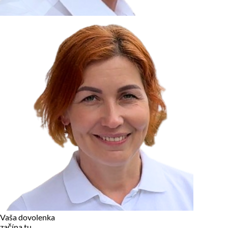
zariadení, pokiaľ sú nevyhnutne nutné pre prevádzku tejto
stránky. Pre všetky ostatné typy cookies potrebujeme vaše
povolenie.
Cookies, ktoré používame
Technické a nevyhnutné cookies
Analytické a marketingové cookies
Reklamné úložisko
Reklamné používateľské dáta
Personalizácia reklám
Odmietnuť
Povoliť vybrané
Povoliť všetko
Vaša dovolenka
začína tu