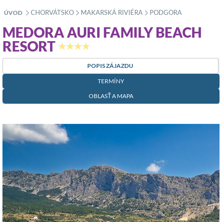
CHORVÁTSKO
MAKARSKÁ RIVIÉRA
PODGORA
ÚVOD
»
»
»
MEDORA AURI FAMILY BEACH
RESORT
★★★★
POPIS ZÁJAZDU
TERMÍNY
OBLASŤ A MAPA