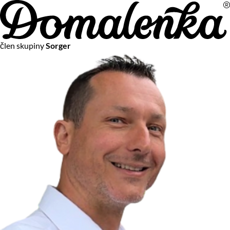
Na vašom súkromí nám záleží
člen skupiny
Sorger
Chceme vám neustále poskytovať tie najlepšie služby.
Vzhľadom k platnej legislatíve od vás ale potrebujeme súhlas
s používaním súborov cookies.
Viac o personalizácii a meraní
Aby sme vedeli, čo sa deje na webových stránkach a aby sme
vám mohli prispôsobiť ponuky na mieru či reklamu,
používame cookies a taktiež
služby spoločnosti Google
.
Čo sú cookies?
Cookies sú malé textové súbory, ktoré môžu byť používané
webovými stránkami, aby zefektívnili používateľský zážitok.
Vďaka cookies vám môžeme ponúkať služby podľa toho, čo
naozaj hľadáte a chcete nájsť.
Kedykoľvek sa môžete slobodne rozhodnúť, ktoré typy
používania cookies chcete umožniť.
Zákon uvádza, že môžeme ukladať cookies na vašom