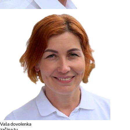
zariadení, pokiaľ sú nevyhnutne nutné pre prevádzku tejto
stránky. Pre všetky ostatné typy cookies potrebujeme vaše
povolenie.
Cookies, ktoré používame
Technické a nevyhnutné cookies
Analytické a marketingové cookies
Reklamné úložisko
Reklamné používateľské dáta
Personalizácia reklám
Odmietnuť
Povoliť vybrané
Povoliť všetko
Vaša dovolenka
začína tu