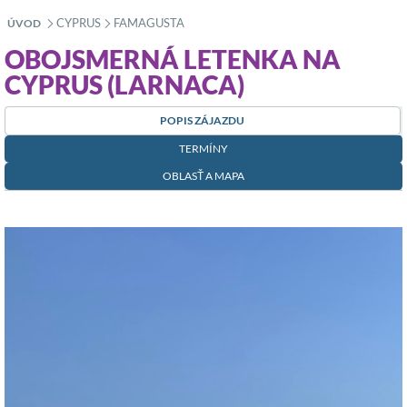
CYPRUS
FAMAGUSTA
ÚVOD
»
»
OBOJSMERNÁ LETENKA NA
CYPRUS (LARNACA)
POPIS ZÁJAZDU
TERMÍNY
OBLASŤ A MAPA