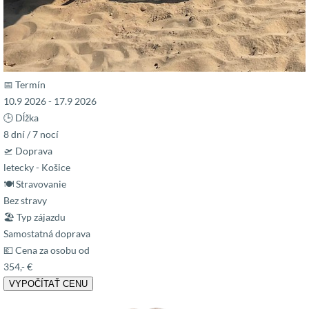
📅 Termín
10.9 2026 - 17.9 2026
🕒 Dĺžka
8 dní / 7 nocí
🛫 Doprava
letecky - Košice
🍽 Stravovanie
Bez stravy
🏖 Typ zájazdu
Samostatná doprava
💶 Cena za osobu od
354,- €
VYPOČÍTAŤ CENU