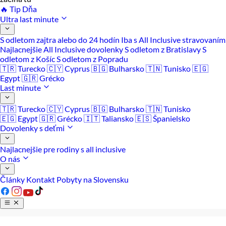
🔥 Tip Dňa
Ultra last minute
S odletom zajtra alebo do 24 hodín
Iba s All Inclusive stravovaním
Najlacnejšie All Inclusive dovolenky
S odletom z Bratislavy
S
odletom z Košíc
S odletom z Popradu
🇹🇷 Turecko
🇨🇾 Cyprus
🇧🇬 Bulharsko
🇹🇳 Tunisko
🇪🇬
Egypt
🇬🇷 Grécko
Last minute
🇹🇷 Turecko
🇨🇾 Cyprus
🇧🇬 Bulharsko
🇹🇳 Tunisko
🇪🇬 Egypt
🇬🇷 Grécko
🇮🇹 Taliansko
🇪🇸 Španielsko
Dovolenky s deťmi
Najlacnejšie pre rodiny s all inclusive
O nás
Články
Kontakt
Pobyty na Slovensku