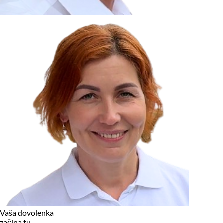
zariadení, pokiaľ sú nevyhnutne nutné pre prevádzku tejto
stránky. Pre všetky ostatné typy cookies potrebujeme vaše
povolenie.
Cookies, ktoré používame
Technické a nevyhnutné cookies
Analytické a marketingové cookies
Reklamné úložisko
Reklamné používateľské dáta
Personalizácia reklám
Odmietnuť
Povoliť vybrané
Povoliť všetko
Vaša dovolenka
začína tu