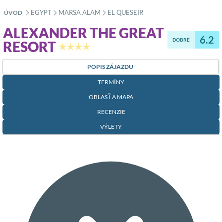
EGYPT
MARSA ALAM
EL QUESEIR
ÚVOD
»
»
»
ALEXANDER THE GREAT
6.2
DOBRÉ
RESORT
★★★★
POPIS ZÁJAZDU
TERMÍNY
OBLASŤ A MAPA
RECENZIE
VÝLETY