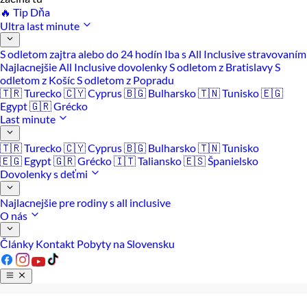
🔥 Tip Dňa
Ultra last minute
S odletom zajtra alebo do 24 hodín
Iba s All Inclusive stravovaním
Najlacnejšie All Inclusive dovolenky
S odletom z Bratislavy
S
odletom z Košíc
S odletom z Popradu
🇹🇷 Turecko
🇨🇾 Cyprus
🇧🇬 Bulharsko
🇹🇳 Tunisko
🇪🇬
Egypt
🇬🇷 Grécko
Last minute
🇹🇷 Turecko
🇨🇾 Cyprus
🇧🇬 Bulharsko
🇹🇳 Tunisko
🇪🇬 Egypt
🇬🇷 Grécko
🇮🇹 Taliansko
🇪🇸 Španielsko
Dovolenky s deťmi
Najlacnejšie pre rodiny s all inclusive
O nás
Články
Kontakt
Pobyty na Slovensku