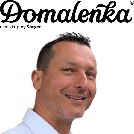
Na vašom súkromí nám záleží
člen skupiny
Sorger
Chceme vám neustále poskytovať tie najlepšie služby.
Vzhľadom k platnej legislatíve od vás ale potrebujeme súhlas
s používaním súborov cookies.
Viac o personalizácii a meraní
Aby sme vedeli, čo sa deje na webových stránkach a aby sme
vám mohli prispôsobiť ponuky na mieru či reklamu,
používame cookies a taktiež
služby spoločnosti Google
.
Čo sú cookies?
Cookies sú malé textové súbory, ktoré môžu byť používané
webovými stránkami, aby zefektívnili používateľský zážitok.
Vďaka cookies vám môžeme ponúkať služby podľa toho, čo
naozaj hľadáte a chcete nájsť.
Kedykoľvek sa môžete slobodne rozhodnúť, ktoré typy
používania cookies chcete umožniť.
Zákon uvádza, že môžeme ukladať cookies na vašom