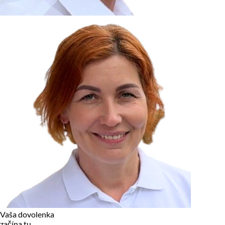
zariadení, pokiaľ sú nevyhnutne nutné pre prevádzku tejto
stránky. Pre všetky ostatné typy cookies potrebujeme vaše
povolenie.
Cookies, ktoré používame
Technické a nevyhnutné cookies
Analytické a marketingové cookies
Reklamné úložisko
Reklamné používateľské dáta
Personalizácia reklám
Odmietnuť
Povoliť vybrané
Povoliť všetko
Vaša dovolenka
začína tu