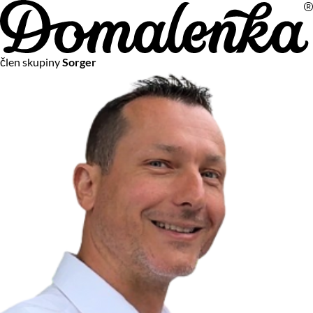
Na vašom súkromí nám záleží
člen skupiny
Sorger
Chceme vám neustále poskytovať tie najlepšie služby.
Vzhľadom k platnej legislatíve od vás ale potrebujeme súhlas
s používaním súborov cookies.
Viac o personalizácii a meraní
Aby sme vedeli, čo sa deje na webových stránkach a aby sme
vám mohli prispôsobiť ponuky na mieru či reklamu,
používame cookies a taktiež
služby spoločnosti Google
.
Čo sú cookies?
Cookies sú malé textové súbory, ktoré môžu byť používané
webovými stránkami, aby zefektívnili používateľský zážitok.
Vďaka cookies vám môžeme ponúkať služby podľa toho, čo
naozaj hľadáte a chcete nájsť.
Kedykoľvek sa môžete slobodne rozhodnúť, ktoré typy
používania cookies chcete umožniť.
Zákon uvádza, že môžeme ukladať cookies na vašom