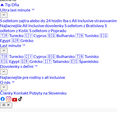
🔥 Tip Dňa
Ultra last minute
S odletom zajtra alebo do 24 hodín
Iba s All Inclusive stravovaním
Najlacnejšie All Inclusive dovolenky
S odletom z Bratislavy
S
odletom z Košíc
S odletom z Popradu
🇹🇷 Turecko
🇨🇾 Cyprus
🇧🇬 Bulharsko
🇹🇳 Tunisko
🇪🇬
Egypt
🇬🇷 Grécko
Last minute
🇹🇷 Turecko
🇨🇾 Cyprus
🇧🇬 Bulharsko
🇹🇳 Tunisko
🇪🇬 Egypt
🇬🇷 Grécko
🇮🇹 Taliansko
🇪🇸 Španielsko
Dovolenky s deťmi
Najlacnejšie pre rodiny s all inclusive
O nás
Články
Kontakt
Pobyty na Slovensku