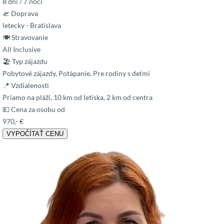
8 dní / 7 nocí
🛫 Doprava
letecky - Bratislava
🍽 Stravovanie
All Inclusive
🏖 Typ zájazdu
Pobytové zájazdy, Potápanie, Pre rodiny s deťmi
📍 Vzdialenosti
Priamo na pláži, 10 km od letiska, 2 km od centra
💶 Cena za osobu od
970,- €
VYPOČÍTAŤ CENU