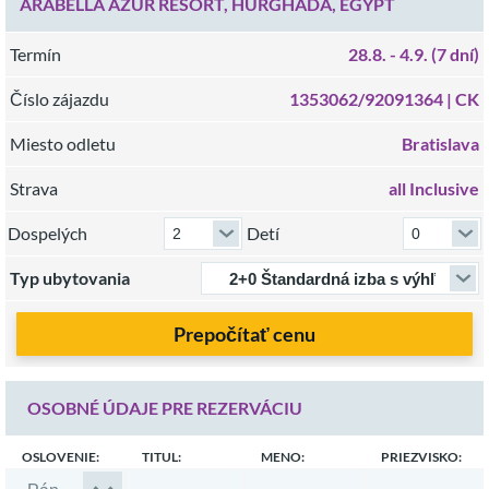
ARABELLA AZUR RESORT, HURGHADA, EGYPT
Termín
28.8.
- 4.9.
(7 dní)
Číslo zájazdu
1353062/92091364 |
CK
Miesto odletu
Bratislava
Strava
all Inclusive
Dospelých
Detí
Typ ubytovania
Prepočítať cenu
OSOBNÉ ÚDAJE PRE REZERVÁCIU
OSLOVENIE:
TITUL:
MENO:
PRIEZVISKO: