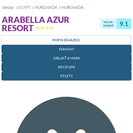
EGYPT
HURGHADA
HURGHADA
ÚVOD
»
»
»
ARABELLA AZUR
VEĽMI
9.1
RESORT
DOBRÉ
★★★★
POPIS ZÁJAZDU
TERMÍNY
OBLASŤ A MAPA
RECENZIE
VÝLETY