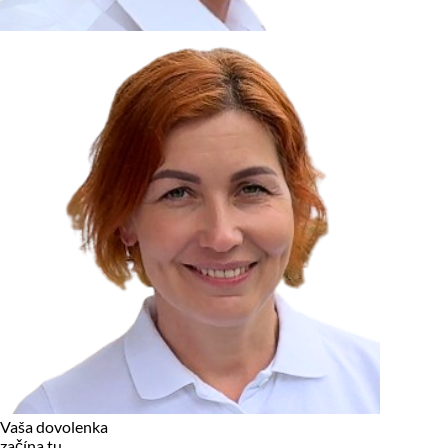
zariadení, pokiaľ sú nevyhnutne nutné pre prevádzku tejto
stránky. Pre všetky ostatné typy cookies potrebujeme vaše
povolenie.
Cookies, ktoré používame
Technické a nevyhnutné cookies
Analytické a marketingové cookies
Reklamné úložisko
Reklamné používateľské dáta
Personalizácia reklám
Odmietnuť
Povoliť vybrané
Povoliť všetko
Vaša dovolenka
začína tu