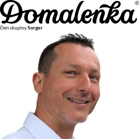
Na vašom súkromí nám záleží
člen skupiny
Sorger
Chceme vám neustále poskytovať tie najlepšie služby.
Vzhľadom k platnej legislatíve od vás ale potrebujeme súhlas
s používaním súborov cookies.
Viac o personalizácii a meraní
Aby sme vedeli, čo sa deje na webových stránkach a aby sme
vám mohli prispôsobiť ponuky na mieru či reklamu,
používame cookies a taktiež
služby spoločnosti Google
.
Čo sú cookies?
Cookies sú malé textové súbory, ktoré môžu byť používané
webovými stránkami, aby zefektívnili používateľský zážitok.
Vďaka cookies vám môžeme ponúkať služby podľa toho, čo
naozaj hľadáte a chcete nájsť.
Kedykoľvek sa môžete slobodne rozhodnúť, ktoré typy
používania cookies chcete umožniť.
Zákon uvádza, že môžeme ukladať cookies na vašom