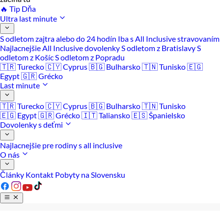
🔥 Tip Dňa
Ultra last minute
S odletom zajtra alebo do 24 hodín
Iba s All Inclusive stravovaním
Najlacnejšie All Inclusive dovolenky
S odletom z Bratislavy
S
odletom z Košíc
S odletom z Popradu
🇹🇷 Turecko
🇨🇾 Cyprus
🇧🇬 Bulharsko
🇹🇳 Tunisko
🇪🇬
Egypt
🇬🇷 Grécko
Last minute
🇹🇷 Turecko
🇨🇾 Cyprus
🇧🇬 Bulharsko
🇹🇳 Tunisko
🇪🇬 Egypt
🇬🇷 Grécko
🇮🇹 Taliansko
🇪🇸 Španielsko
Dovolenky s deťmi
Najlacnejšie pre rodiny s all inclusive
O nás
Články
Kontakt
Pobyty na Slovensku