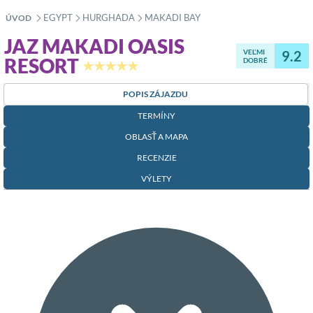
EGYPT
HURGHADA
MAKADI BAY
ÚVOD
»
»
»
JAZ MAKADI OASIS
VEĽMI
9.2
RESORT
DOBRÉ
★★★★★
POPIS ZÁJAZDU
TERMÍNY
OBLASŤ A MAPA
RECENZIE
VÝLETY