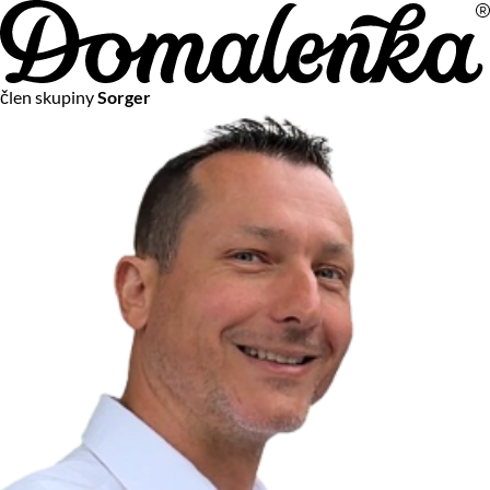
Na vašom súkromí nám záleží
člen skupiny
Sorger
Chceme vám neustále poskytovať tie najlepšie služby.
Vzhľadom k platnej legislatíve od vás ale potrebujeme súhlas
s používaním súborov cookies.
Viac o personalizácii a meraní
Aby sme vedeli, čo sa deje na webových stránkach a aby sme
vám mohli prispôsobiť ponuky na mieru či reklamu,
používame cookies a taktiež
služby spoločnosti Google
.
Čo sú cookies?
Cookies sú malé textové súbory, ktoré môžu byť používané
webovými stránkami, aby zefektívnili používateľský zážitok.
Vďaka cookies vám môžeme ponúkať služby podľa toho, čo
naozaj hľadáte a chcete nájsť.
Kedykoľvek sa môžete slobodne rozhodnúť, ktoré typy
používania cookies chcete umožniť.
Zákon uvádza, že môžeme ukladať cookies na vašom