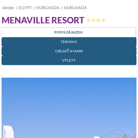
EGYPT
HURGHADA
HURGHADA
ÚVOD
»
»
»
MENAVILLE RESORT
★★★★
POPIS ZÁJAZDU
TERMÍNY
OBLASŤ A MAPA
VÝLETY