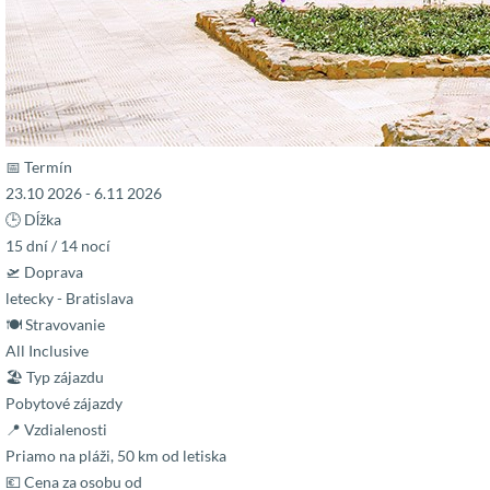
📅 Termín
23.10 2026 - 6.11 2026
🕒 Dĺžka
15 dní / 14 nocí
🛫 Doprava
letecky - Bratislava
🍽 Stravovanie
All Inclusive
🏖 Typ zájazdu
Pobytové zájazdy
📍 Vzdialenosti
Priamo na pláži, 50 km od letiska
💶 Cena za osobu od