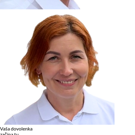
zariadení, pokiaľ sú nevyhnutne nutné pre prevádzku tejto
stránky. Pre všetky ostatné typy cookies potrebujeme vaše
povolenie.
Cookies, ktoré používame
Technické a nevyhnutné cookies
Analytické a marketingové cookies
Reklamné úložisko
Reklamné používateľské dáta
Personalizácia reklám
Odmietnuť
Povoliť vybrané
Povoliť všetko
Vaša dovolenka
začína tu