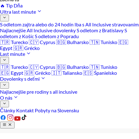
🔥 Tip Dňa
Ultra last minute
S odletom zajtra alebo do 24 hodín
Iba s All Inclusive stravovaním
Najlacnejšie All Inclusive dovolenky
S odletom z Bratislavy
S
odletom z Košíc
S odletom z Popradu
🇹🇷 Turecko
🇨🇾 Cyprus
🇧🇬 Bulharsko
🇹🇳 Tunisko
🇪🇬
Egypt
🇬🇷 Grécko
Last minute
🇹🇷 Turecko
🇨🇾 Cyprus
🇧🇬 Bulharsko
🇹🇳 Tunisko
🇪🇬 Egypt
🇬🇷 Grécko
🇮🇹 Taliansko
🇪🇸 Španielsko
Dovolenky s deťmi
Najlacnejšie pre rodiny s all inclusive
O nás
Články
Kontakt
Pobyty na Slovensku