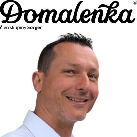
Na vašom súkromí nám záleží
člen skupiny
Sorger
Chceme vám neustále poskytovať tie najlepšie služby.
Vzhľadom k platnej legislatíve od vás ale potrebujeme súhlas
s používaním súborov cookies.
Viac o personalizácii a meraní
Aby sme vedeli, čo sa deje na webových stránkach a aby sme
vám mohli prispôsobiť ponuky na mieru či reklamu,
používame cookies a taktiež
služby spoločnosti Google
.
Čo sú cookies?
Cookies sú malé textové súbory, ktoré môžu byť používané
webovými stránkami, aby zefektívnili používateľský zážitok.
Vďaka cookies vám môžeme ponúkať služby podľa toho, čo
naozaj hľadáte a chcete nájsť.
Kedykoľvek sa môžete slobodne rozhodnúť, ktoré typy
používania cookies chcete umožniť.
Zákon uvádza, že môžeme ukladať cookies na vašom