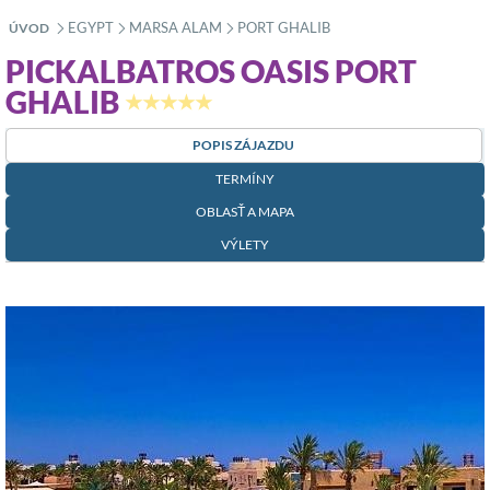
EGYPT
MARSA ALAM
PORT GHALIB
ÚVOD
»
»
»
PICKALBATROS OASIS PORT
GHALIB
★★★★★
POPIS ZÁJAZDU
TERMÍNY
OBLASŤ A MAPA
VÝLETY