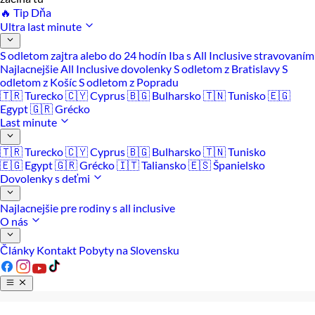
🔥 Tip Dňa
Ultra last minute
S odletom zajtra alebo do 24 hodín
Iba s All Inclusive stravovaním
Najlacnejšie All Inclusive dovolenky
S odletom z Bratislavy
S
odletom z Košíc
S odletom z Popradu
🇹🇷 Turecko
🇨🇾 Cyprus
🇧🇬 Bulharsko
🇹🇳 Tunisko
🇪🇬
Egypt
🇬🇷 Grécko
Last minute
🇹🇷 Turecko
🇨🇾 Cyprus
🇧🇬 Bulharsko
🇹🇳 Tunisko
🇪🇬 Egypt
🇬🇷 Grécko
🇮🇹 Taliansko
🇪🇸 Španielsko
Dovolenky s deťmi
Najlacnejšie pre rodiny s all inclusive
O nás
Články
Kontakt
Pobyty na Slovensku