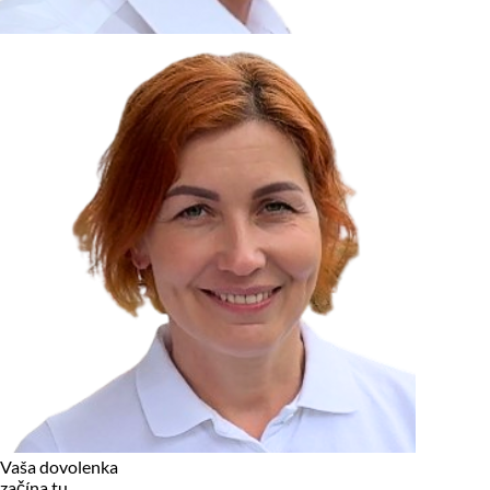
zariadení, pokiaľ sú nevyhnutne nutné pre prevádzku tejto
stránky. Pre všetky ostatné typy cookies potrebujeme vaše
povolenie.
Cookies, ktoré používame
Technické a nevyhnutné cookies
Analytické a marketingové cookies
Reklamné úložisko
Reklamné používateľské dáta
Personalizácia reklám
Odmietnuť
Povoliť vybrané
Povoliť všetko
Vaša dovolenka
začína tu