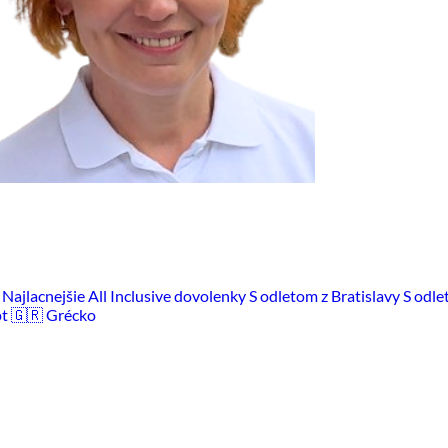
m
Najlacnejšie All Inclusive dovolenky
S odletom z Bratislavy
S odle
pt
🇬🇷 Grécko