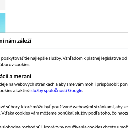
í nám záleží
oskytovať tie najlepšie služby. Vzhľadom k platnej legislatíve od
úborov cookies.
ácii a meraní
 deje na webových stránkach a aby sme vám mohli prispôsobiť pon
ookies a taktiež
služby spoločnosti Google
.
vé súbory, ktoré môžu byť používané webovými stránkami, aby zef
k. Vďaka cookies vám môžeme ponúkať služby podľa toho, čo naoza
 slobodne rozhodnúť, ktoré typy používania cookies chcete umožn