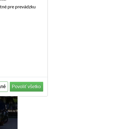
utné pre prevádzku
ané
Povoliť všetko