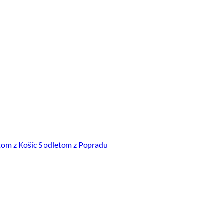
tom z Košíc
S odletom z Popradu