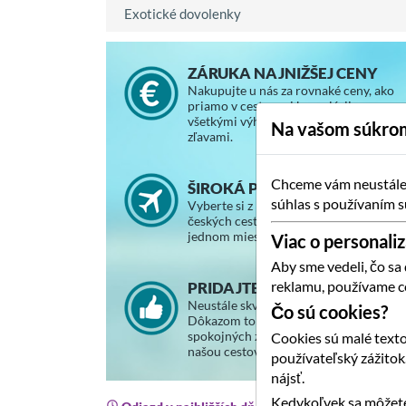
Exotické dovolenky
ZÁRUKA NAJNIŽŠEJ CENY
Nakupujte u nás za rovnaké ceny, ako
priamo v cestovnej kancelárii, so
všetkými výhodami a vernostnými
Na vašom súkrom
zľavami.
Chceme vám neustále p
ŠIROKÁ PONUKA ZÁJAZDOV
súhlas s používaním s
Vyberte si z ponuky slovenských a
českých cestovných kancelárií na
jednom mieste.
Viac o personaliz
Aby sme vedeli, čo sa
reklamu, používame c
PRIDAJTE SA K SPOKOJNÝM
Neustále skvalitňujeme svoje služby.
Čo sú cookies?
Dôkazom toho je stále väčší počet
spokojných zákazníkov, ktorí cestujú s
Cookies sú malé texto
našou cestovnou agentúrou.
používateľský zážito
nájsť.
Kedykoľvek sa môžete