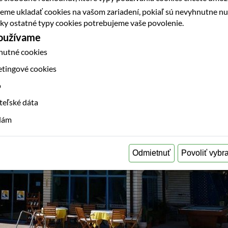
eme ukladať cookies na vašom zariadení, pokiaľ sú nevyhnutne n
etky ostatné typy cookies potrebujeme vaše povolenie.
používame
nutné cookies
etingové cookies
o
teľské dáta
klám
Odmietnuť
Povoliť vybr