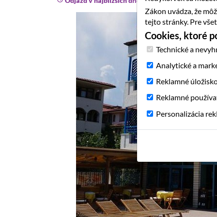
Odjazd v najbližších dňoch
Zákon uvádza, že môž
tejto stránky. Pre vš
Cookies, ktoré 
Technické a nevyh
Analytické a mark
Reklamné úložisk
Reklamné používa
Personalizácia re