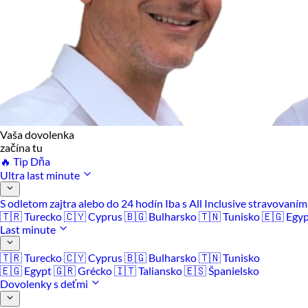
Vaša dovolenka
začína tu
🔥 Tip Dňa
Ultra last minute
S odletom zajtra alebo do 24 hodín
Iba s All Inclusive stravovaní
🇹🇷 Turecko
🇨🇾 Cyprus
🇧🇬 Bulharsko
🇹🇳 Tunisko
🇪🇬 Egy
Last minute
🇹🇷 Turecko
🇨🇾 Cyprus
🇧🇬 Bulharsko
🇹🇳 Tunisko
🇪🇬 Egypt
🇬🇷 Grécko
🇮🇹 Taliansko
🇪🇸 Španielsko
Dovolenky s deťmi