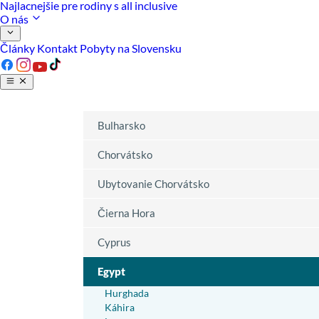
Najlacnejšie pre rodiny s all inclusive
O nás
Články
Kontakt
Pobyty na Slovensku
Bulharsko
Chorvátsko
Ubytovanie Chorvátsko
Čierna Hora
Cyprus
Egypt
Hurghada
Káhira