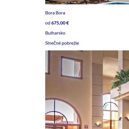
Bora Bora
od
675,00 €
Bulharsko
Slnečné pobrežie