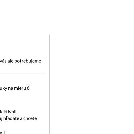
 vás ale potrebujeme
uky na mieru či
ektívnili
j hľadáte a chcete
iť.