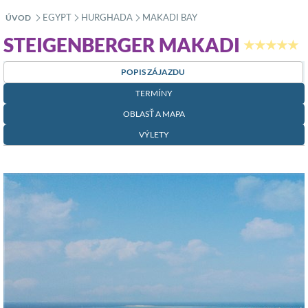
EGYPT
HURGHADA
MAKADI BAY
ÚVOD
»
»
»
STEIGENBERGER MAKADI
★★★★★
POPIS ZÁJAZDU
TERMÍNY
OBLASŤ A MAPA
VÝLETY