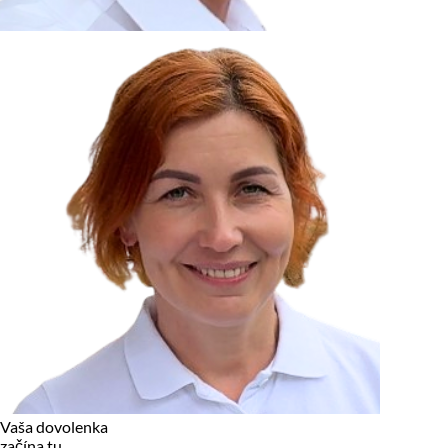
zariadení, pokiaľ sú nevyhnutne nutné pre prevádzku tejto
stránky. Pre všetky ostatné typy cookies potrebujeme vaše
povolenie.
Cookies, ktoré používame
Technické a nevyhnutné cookies
Analytické a marketingové cookies
Reklamné úložisko
Reklamné používateľské dáta
Personalizácia reklám
Odmietnuť
Povoliť vybrané
Povoliť všetko
Vaša dovolenka
začína tu