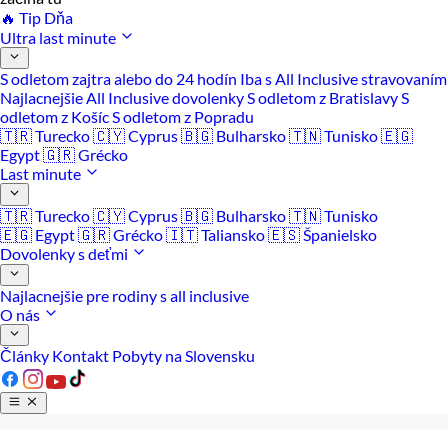
🔥 Tip Dňa
Ultra last minute
S odletom zajtra alebo do 24 hodín
Iba s All Inclusive stravovaním
Najlacnejšie All Inclusive dovolenky
S odletom z Bratislavy
S
odletom z Košíc
S odletom z Popradu
🇹🇷 Turecko
🇨🇾 Cyprus
🇧🇬 Bulharsko
🇹🇳 Tunisko
🇪🇬
Egypt
🇬🇷 Grécko
Last minute
🇹🇷 Turecko
🇨🇾 Cyprus
🇧🇬 Bulharsko
🇹🇳 Tunisko
🇪🇬 Egypt
🇬🇷 Grécko
🇮🇹 Taliansko
🇪🇸 Španielsko
Dovolenky s deťmi
Najlacnejšie pre rodiny s all inclusive
O nás
Články
Kontakt
Pobyty na Slovensku