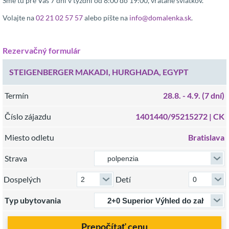
Sme tu pre Vás 7 dní v týždni od 8:00 do 19:00, vrátane sviatkov.
Volajte na
02 21 02 57 57
alebo píšte na
info@domalenka.sk
.
Rezervačný formulár
STEIGENBERGER MAKADI, HURGHADA, EGYPT
Termín
28.8.
- 4.9.
(7 dní)
Číslo zájazdu
1401440/95215272 |
CK
Miesto odletu
Bratislava
Strava
Dospelých
Detí
Typ ubytovania
Prepočítať cenu