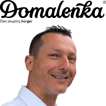
Na vašom súkromí nám záleží
člen skupiny
Sorger
Chceme vám neustále poskytovať tie najlepšie služby.
Vzhľadom k platnej legislatíve od vás ale potrebujeme súhlas
s používaním súborov cookies.
Viac o personalizácii a meraní
Aby sme vedeli, čo sa deje na webových stránkach a aby sme
vám mohli prispôsobiť ponuky na mieru či reklamu,
používame cookies a taktiež
služby spoločnosti Google
.
Čo sú cookies?
Cookies sú malé textové súbory, ktoré môžu byť používané
webovými stránkami, aby zefektívnili používateľský zážitok.
Vďaka cookies vám môžeme ponúkať služby podľa toho, čo
naozaj hľadáte a chcete nájsť.
Kedykoľvek sa môžete slobodne rozhodnúť, ktoré typy
používania cookies chcete umožniť.
Zákon uvádza, že môžeme ukladať cookies na vašom