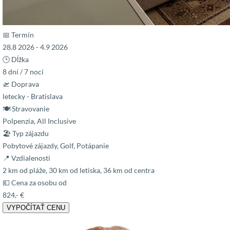
📅 Termín
28.8 2026 - 4.9 2026
🕒 Dĺžka
8 dní / 7 nocí
🛫 Doprava
letecky - Bratislava
🍽 Stravovanie
Polpenzia, All Inclusive
🏖 Typ zájazdu
Pobytové zájazdy, Golf, Potápanie
📍 Vzdialenosti
2 km od pláže, 30 km od letiska, 36 km od centra
💶 Cena za osobu od
824,- €
VYPOČÍTAŤ CENU