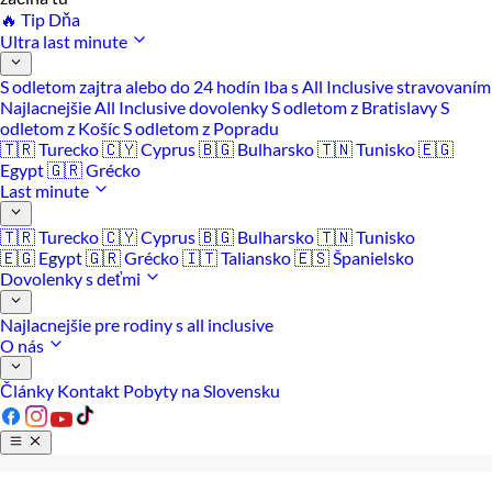
🔥 Tip Dňa
Ultra last minute
S odletom zajtra alebo do 24 hodín
Iba s All Inclusive stravovaním
Najlacnejšie All Inclusive dovolenky
S odletom z Bratislavy
S
odletom z Košíc
S odletom z Popradu
🇹🇷 Turecko
🇨🇾 Cyprus
🇧🇬 Bulharsko
🇹🇳 Tunisko
🇪🇬
Egypt
🇬🇷 Grécko
Last minute
🇹🇷 Turecko
🇨🇾 Cyprus
🇧🇬 Bulharsko
🇹🇳 Tunisko
🇪🇬 Egypt
🇬🇷 Grécko
🇮🇹 Taliansko
🇪🇸 Španielsko
Dovolenky s deťmi
Najlacnejšie pre rodiny s all inclusive
O nás
Články
Kontakt
Pobyty na Slovensku