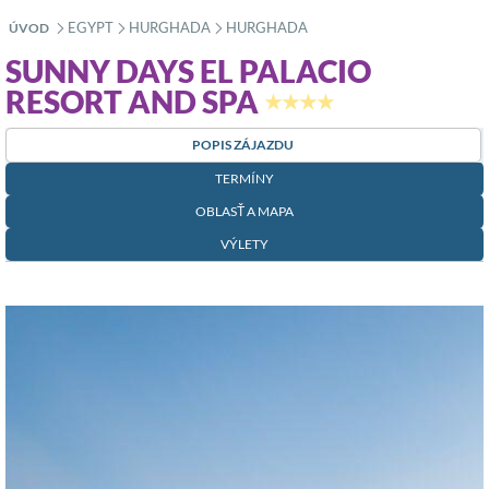
EGYPT
HURGHADA
HURGHADA
ÚVOD
»
»
»
SUNNY DAYS EL PALACIO
RESORT AND SPA
★★★★
POPIS ZÁJAZDU
TERMÍNY
OBLASŤ A MAPA
VÝLETY