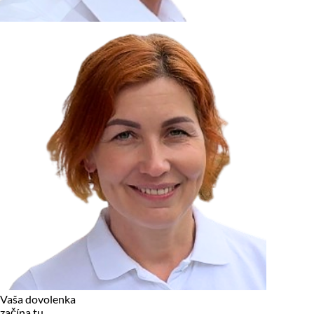
zariadení, pokiaľ sú nevyhnutne nutné pre prevádzku tejto
stránky. Pre všetky ostatné typy cookies potrebujeme vaše
povolenie.
Cookies, ktoré používame
Technické a nevyhnutné cookies
Analytické a marketingové cookies
Reklamné úložisko
Reklamné používateľské dáta
Personalizácia reklám
Odmietnuť
Povoliť vybrané
Povoliť všetko
Vaša dovolenka
začína tu