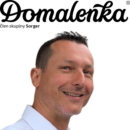
Na vašom súkromí nám záleží
člen skupiny
Sorger
Chceme vám neustále poskytovať tie najlepšie služby.
Vzhľadom k platnej legislatíve od vás ale potrebujeme súhlas
s používaním súborov cookies.
Viac o personalizácii a meraní
Aby sme vedeli, čo sa deje na webových stránkach a aby sme
vám mohli prispôsobiť ponuky na mieru či reklamu,
používame cookies a taktiež
služby spoločnosti Google
.
Čo sú cookies?
Cookies sú malé textové súbory, ktoré môžu byť používané
webovými stránkami, aby zefektívnili používateľský zážitok.
Vďaka cookies vám môžeme ponúkať služby podľa toho, čo
naozaj hľadáte a chcete nájsť.
Kedykoľvek sa môžete slobodne rozhodnúť, ktoré typy
používania cookies chcete umožniť.
Zákon uvádza, že môžeme ukladať cookies na vašom