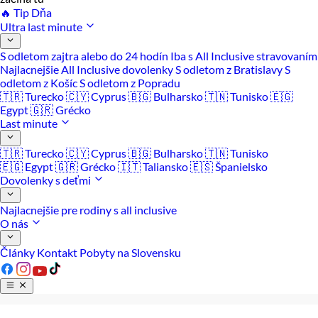
🔥 Tip Dňa
Ultra last minute
S odletom zajtra alebo do 24 hodín
Iba s All Inclusive stravovaním
Najlacnejšie All Inclusive dovolenky
S odletom z Bratislavy
S
odletom z Košíc
S odletom z Popradu
🇹🇷 Turecko
🇨🇾 Cyprus
🇧🇬 Bulharsko
🇹🇳 Tunisko
🇪🇬
Egypt
🇬🇷 Grécko
Last minute
🇹🇷 Turecko
🇨🇾 Cyprus
🇧🇬 Bulharsko
🇹🇳 Tunisko
🇪🇬 Egypt
🇬🇷 Grécko
🇮🇹 Taliansko
🇪🇸 Španielsko
Dovolenky s deťmi
Najlacnejšie pre rodiny s all inclusive
O nás
Články
Kontakt
Pobyty na Slovensku