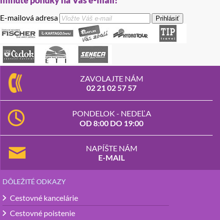
minute ponuky na Váš e-mail!
E-mailová adresa
Prihlásiť
ZAVOLAJTE NÁM
02 21 02 57 57
PONDELOK - NEDEĽA
OD 8:00 DO 19:00
NAPÍŠTE NÁM
E-MAIL
DÔLEŽITÉ ODKAZY
Cestovné kancelárie
Cestovné poistenie