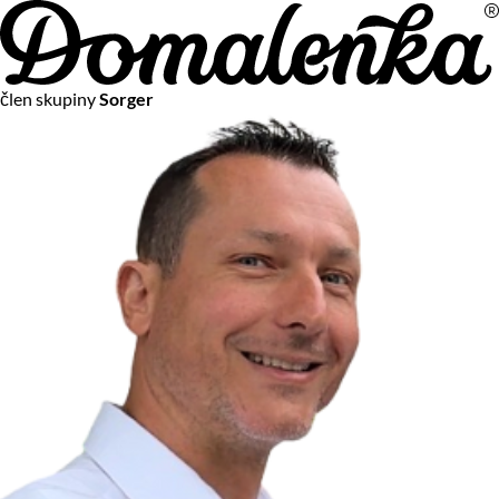
Na vašom súkromí nám záleží
člen skupiny
Sorger
Chceme vám neustále poskytovať tie najlepšie služby.
Vzhľadom k platnej legislatíve od vás ale potrebujeme súhlas
s používaním súborov cookies.
Viac o personalizácii a meraní
Aby sme vedeli, čo sa deje na webových stránkach a aby sme
vám mohli prispôsobiť ponuky na mieru či reklamu,
používame cookies a taktiež
služby spoločnosti Google
.
Čo sú cookies?
Cookies sú malé textové súbory, ktoré môžu byť používané
webovými stránkami, aby zefektívnili používateľský zážitok.
Vďaka cookies vám môžeme ponúkať služby podľa toho, čo
naozaj hľadáte a chcete nájsť.
Kedykoľvek sa môžete slobodne rozhodnúť, ktoré typy
používania cookies chcete umožniť.
Zákon uvádza, že môžeme ukladať cookies na vašom