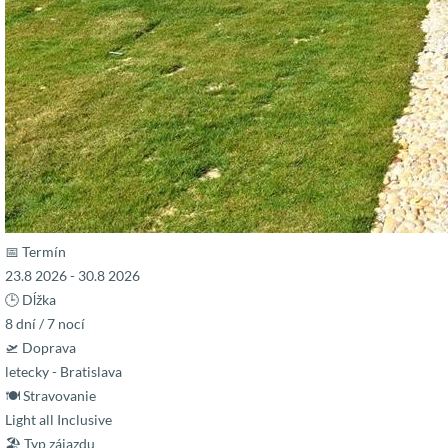
📅 Termín
23.8 2026 - 30.8 2026
🕒 Dĺžka
8 dní / 7 nocí
🛫 Doprava
letecky - Bratislava
🍽 Stravovanie
Light all Inclusive
🏖 Typ zájazdu