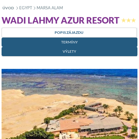
EGYPT
MARSA ALAM
ÚVOD
»
»
WADI LAHMY AZUR RESORT
★★★
POPIS ZÁJAZDU
TERMÍNY
VÝLETY