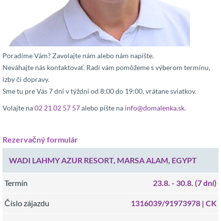
Poradíme Vám? Zavolajte nám alebo nám napíšte.
Neváhajte nás kontaktovať. Radi vám pomôžeme s výberom termínu,
izby či dopravy.
Sme tu pre Vás 7 dní v týždni od 8:00 do 19:00, vrátane sviatkov.
Volajte na
02 21 02 57 57
alebo píšte na
info@domalenka.sk
.
Rezervačný formulár
WADI LAHMY AZUR RESORT, MARSA ALAM, EGYPT
Termín
23.8.
- 30.8.
(7 dní)
Číslo zájazdu
1316039/91973978 |
CK