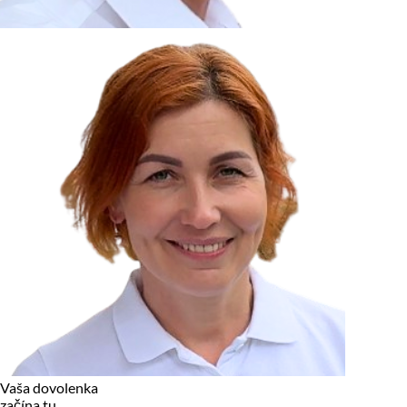
zariadení, pokiaľ sú nevyhnutne nutné pre prevádzku tejto
stránky. Pre všetky ostatné typy cookies potrebujeme vaše
povolenie.
Cookies, ktoré používame
Technické a nevyhnutné cookies
Analytické a marketingové cookies
Reklamné úložisko
Reklamné používateľské dáta
Personalizácia reklám
Odmietnuť
Povoliť vybrané
Povoliť všetko
Vaša dovolenka
začína tu