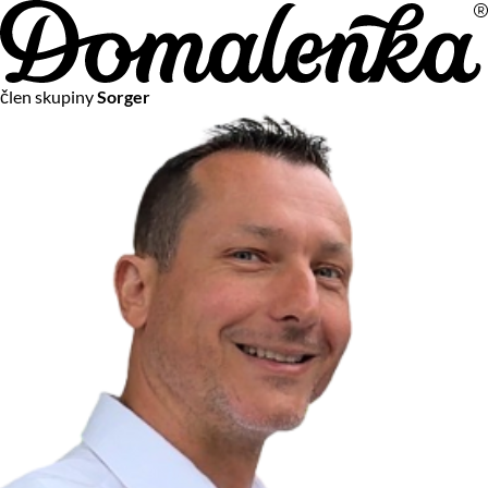
Na vašom súkromí nám záleží
člen skupiny
Sorger
Chceme vám neustále poskytovať tie najlepšie služby.
Vzhľadom k platnej legislatíve od vás ale potrebujeme súhlas
s používaním súborov cookies.
Viac o personalizácii a meraní
Aby sme vedeli, čo sa deje na webových stránkach a aby sme
vám mohli prispôsobiť ponuky na mieru či reklamu,
používame cookies a taktiež
služby spoločnosti Google
.
Čo sú cookies?
Cookies sú malé textové súbory, ktoré môžu byť používané
webovými stránkami, aby zefektívnili používateľský zážitok.
Vďaka cookies vám môžeme ponúkať služby podľa toho, čo
naozaj hľadáte a chcete nájsť.
Kedykoľvek sa môžete slobodne rozhodnúť, ktoré typy
používania cookies chcete umožniť.
Zákon uvádza, že môžeme ukladať cookies na vašom