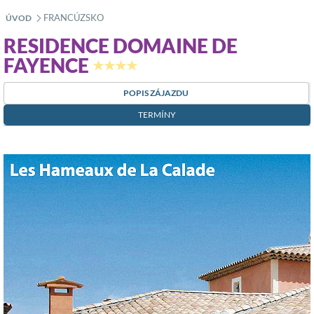
FRANCÚZSKO
ÚVOD
»
RESIDENCE DOMAINE DE
FAYENCE
★★★★
POPIS ZÁJAZDU
TERMÍNY