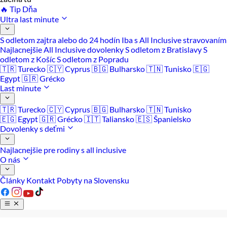
🔥 Tip Dňa
Ultra last minute
S odletom zajtra alebo do 24 hodín
Iba s All Inclusive stravovaním
Najlacnejšie All Inclusive dovolenky
S odletom z Bratislavy
S
odletom z Košíc
S odletom z Popradu
🇹🇷 Turecko
🇨🇾 Cyprus
🇧🇬 Bulharsko
🇹🇳 Tunisko
🇪🇬
Egypt
🇬🇷 Grécko
Last minute
🇹🇷 Turecko
🇨🇾 Cyprus
🇧🇬 Bulharsko
🇹🇳 Tunisko
🇪🇬 Egypt
🇬🇷 Grécko
🇮🇹 Taliansko
🇪🇸 Španielsko
Dovolenky s deťmi
Najlacnejšie pre rodiny s all inclusive
O nás
Články
Kontakt
Pobyty na Slovensku