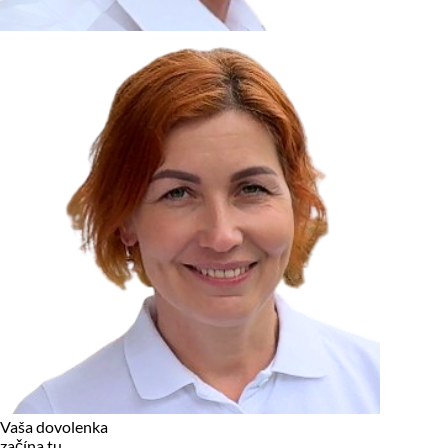
zariadení, pokiaľ sú nevyhnutne nutné pre prevádzku tejto
stránky. Pre všetky ostatné typy cookies potrebujeme vaše
povolenie.
Cookies, ktoré používame
Technické a nevyhnutné cookies
Analytické a marketingové cookies
Reklamné úložisko
Reklamné používateľské dáta
Personalizácia reklám
Odmietnuť
Povoliť vybrané
Povoliť všetko
Vaša dovolenka
začína tu