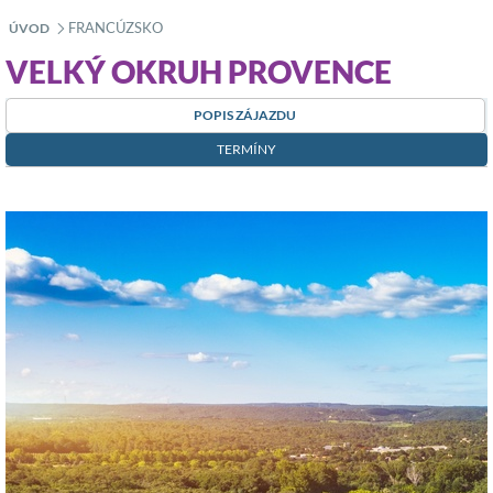
FRANCÚZSKO
ÚVOD
»
VELKÝ OKRUH PROVENCE
POPIS ZÁJAZDU
TERMÍNY