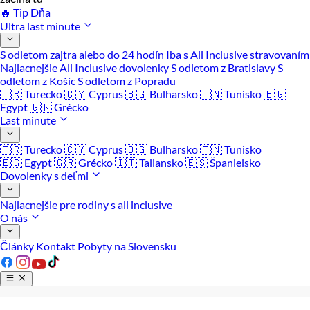
🔥 Tip Dňa
Ultra last minute
S odletom zajtra alebo do 24 hodín
Iba s All Inclusive stravovaním
Najlacnejšie All Inclusive dovolenky
S odletom z Bratislavy
S
odletom z Košíc
S odletom z Popradu
🇹🇷 Turecko
🇨🇾 Cyprus
🇧🇬 Bulharsko
🇹🇳 Tunisko
🇪🇬
Egypt
🇬🇷 Grécko
Last minute
🇹🇷 Turecko
🇨🇾 Cyprus
🇧🇬 Bulharsko
🇹🇳 Tunisko
🇪🇬 Egypt
🇬🇷 Grécko
🇮🇹 Taliansko
🇪🇸 Španielsko
Dovolenky s deťmi
Najlacnejšie pre rodiny s all inclusive
O nás
Články
Kontakt
Pobyty na Slovensku