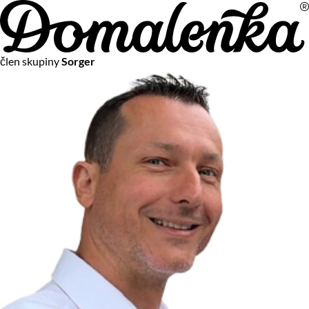
Na vašom súkromí nám záleží
člen skupiny
Sorger
Chceme vám neustále poskytovať tie najlepšie služby.
Vzhľadom k platnej legislatíve od vás ale potrebujeme súhlas
s používaním súborov cookies.
Viac o personalizácii a meraní
Aby sme vedeli, čo sa deje na webových stránkach a aby sme
vám mohli prispôsobiť ponuky na mieru či reklamu,
používame cookies a taktiež
služby spoločnosti Google
.
Čo sú cookies?
Cookies sú malé textové súbory, ktoré môžu byť používané
webovými stránkami, aby zefektívnili používateľský zážitok.
Vďaka cookies vám môžeme ponúkať služby podľa toho, čo
naozaj hľadáte a chcete nájsť.
Kedykoľvek sa môžete slobodne rozhodnúť, ktoré typy
používania cookies chcete umožniť.
Zákon uvádza, že môžeme ukladať cookies na vašom