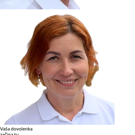
zariadení, pokiaľ sú nevyhnutne nutné pre prevádzku tejto
stránky. Pre všetky ostatné typy cookies potrebujeme vaše
povolenie.
Cookies, ktoré používame
Technické a nevyhnutné cookies
Analytické a marketingové cookies
Reklamné úložisko
Reklamné používateľské dáta
Personalizácia reklám
Odmietnuť
Povoliť vybrané
Povoliť všetko
Vaša dovolenka
začína tu