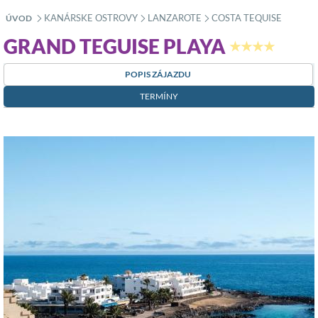
KANÁRSKE OSTROVY
LANZAROTE
COSTA TEQUISE
ÚVOD
»
»
»
GRAND TEGUISE PLAYA
★★★★
POPIS ZÁJAZDU
TERMÍNY