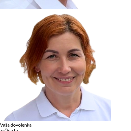
zariadení, pokiaľ sú nevyhnutne nutné pre prevádzku tejto
stránky. Pre všetky ostatné typy cookies potrebujeme vaše
povolenie.
Cookies, ktoré používame
Technické a nevyhnutné cookies
Analytické a marketingové cookies
Reklamné úložisko
Reklamné používateľské dáta
Personalizácia reklám
Odmietnuť
Povoliť vybrané
Povoliť všetko
Vaša dovolenka
začína tu