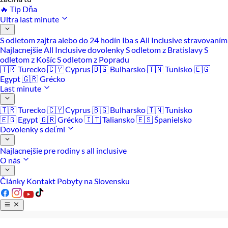
🔥 Tip Dňa
Ultra last minute
S odletom zajtra alebo do 24 hodín
Iba s All Inclusive stravovaním
Najlacnejšie All Inclusive dovolenky
S odletom z Bratislavy
S
odletom z Košíc
S odletom z Popradu
🇹🇷 Turecko
🇨🇾 Cyprus
🇧🇬 Bulharsko
🇹🇳 Tunisko
🇪🇬
Egypt
🇬🇷 Grécko
Last minute
🇹🇷 Turecko
🇨🇾 Cyprus
🇧🇬 Bulharsko
🇹🇳 Tunisko
🇪🇬 Egypt
🇬🇷 Grécko
🇮🇹 Taliansko
🇪🇸 Španielsko
Dovolenky s deťmi
Najlacnejšie pre rodiny s all inclusive
O nás
Články
Kontakt
Pobyty na Slovensku