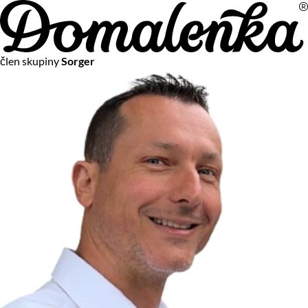
Na vašom súkromí nám záleží
člen skupiny
Sorger
Chceme vám neustále poskytovať tie najlepšie služby.
Vzhľadom k platnej legislatíve od vás ale potrebujeme súhlas
s používaním súborov cookies.
Viac o personalizácii a meraní
Aby sme vedeli, čo sa deje na webových stránkach a aby sme
vám mohli prispôsobiť ponuky na mieru či reklamu,
používame cookies a taktiež
služby spoločnosti Google
.
Čo sú cookies?
Cookies sú malé textové súbory, ktoré môžu byť používané
webovými stránkami, aby zefektívnili používateľský zážitok.
Vďaka cookies vám môžeme ponúkať služby podľa toho, čo
naozaj hľadáte a chcete nájsť.
Kedykoľvek sa môžete slobodne rozhodnúť, ktoré typy
používania cookies chcete umožniť.
Zákon uvádza, že môžeme ukladať cookies na vašom