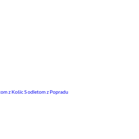
tom z Košíc
S odletom z Popradu