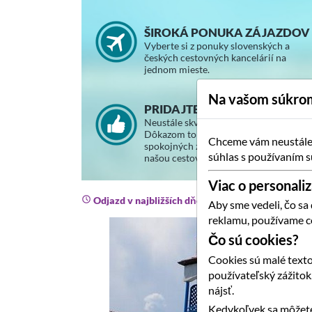
ŠIROKÁ PONUKA ZÁJAZDOV
Vyberte si z ponuky slovenských a
českých cestovných kancelárií na
jednom mieste.
Na vašom súkrom
PRIDAJTE SA K SPOKOJNÝM
Neustále skvalitňujeme svoje služby.
Dôkazom toho je stále väčší počet
Chceme vám neustále p
spokojných zákazníkov, ktorí cestujú s
súhlas s používaním s
našou cestovnou agentúrou.
Viac o personaliz
Odjazd v najbližších dňoch
Aby sme vedeli, čo sa
reklamu, používame c
Čo sú cookies?
Cookies sú malé texto
používateľský zážito
nájsť.
Kedykoľvek sa môžete