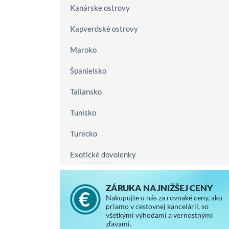
Kanárske ostrovy
Kapverdské ostrovy
Maroko
Španielsko
Taliansko
Tunisko
Turecko
Exotické dovolenky
ZÁRUKA NAJNIŽŠEJ CENY
Nakupujte u nás za rovnaké ceny, ako
priamo v cestovnej kancelárii, so
všetkými výhodami a vernostnými
zľavami.