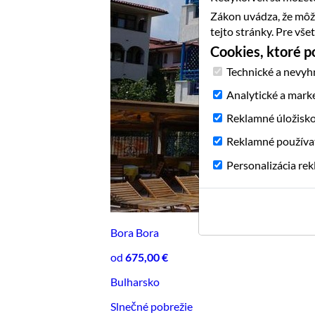
Zákon uvádza, že môž
tejto stránky. Pre vš
Cookies, ktoré 
Technické a nevyh
Analytické a mark
Reklamné úložisk
Reklamné používa
Personalizácia re
Bora Bora
od
675,00 €
Bulharsko
Slnečné pobrežie