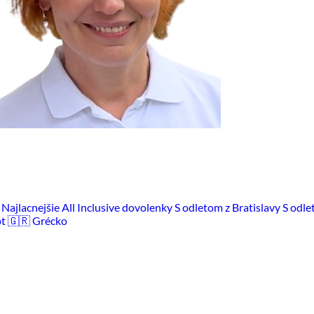
m
Najlacnejšie All Inclusive dovolenky
S odletom z Bratislavy
S odle
pt
🇬🇷 Grécko