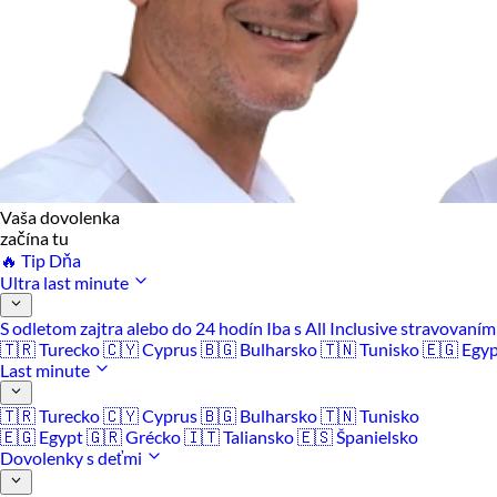
Vaša dovolenka
začína tu
🔥 Tip Dňa
Ultra last minute
S odletom zajtra alebo do 24 hodín
Iba s All Inclusive stravovaní
🇹🇷 Turecko
🇨🇾 Cyprus
🇧🇬 Bulharsko
🇹🇳 Tunisko
🇪🇬 Egy
Last minute
🇹🇷 Turecko
🇨🇾 Cyprus
🇧🇬 Bulharsko
🇹🇳 Tunisko
🇪🇬 Egypt
🇬🇷 Grécko
🇮🇹 Taliansko
🇪🇸 Španielsko
Dovolenky s deťmi