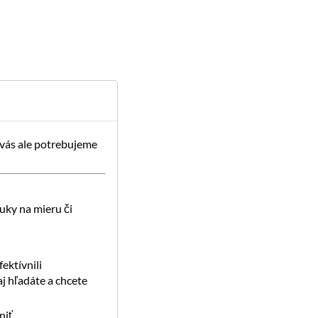
 vás ale potrebujeme
uky na mieru či
ektívnili
j hľadáte a chcete
iť.