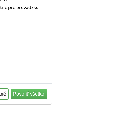
utné pre prevádzku
ané
Povoliť všetko