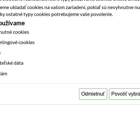
eme ukladať cookies na vašom zariadení, pokiaľ sú nevyhnutne n
etky ostatné typy cookies potrebujeme vaše povolenie.
používame
nutné cookies
etingové cookies
o
teľské dáta
klám
Odmietnuť
Povoliť vybr