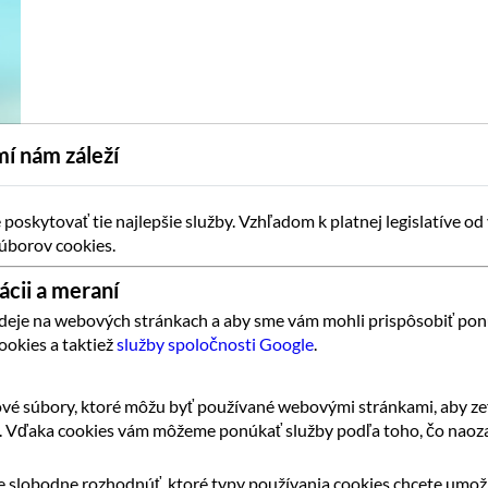
í nám záleží
oskytovať tie najlepšie služby. Vzhľadom k platnej legislatíve od
úborov cookies.
ácii a meraní
 deje na webových stránkach a aby sme vám mohli prispôsobiť pon
ookies a taktiež
služby spoločnosti Google
.
vé súbory, ktoré môžu byť používané webovými stránkami, aby zef
k. Vďaka cookies vám môžeme ponúkať služby podľa toho, čo naoza
 slobodne rozhodnúť, ktoré typy používania cookies chcete umožn