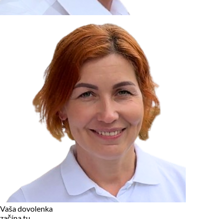
zariadení, pokiaľ sú nevyhnutne nutné pre prevádzku tejto
stránky. Pre všetky ostatné typy cookies potrebujeme vaše
povolenie.
Cookies, ktoré používame
Technické a nevyhnutné cookies
Analytické a marketingové cookies
Reklamné úložisko
Reklamné používateľské dáta
Personalizácia reklám
Odmietnuť
Povoliť vybrané
Povoliť všetko
Vaša dovolenka
začína tu