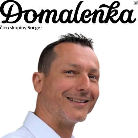
Na vašom súkromí nám záleží
člen skupiny
Sorger
Chceme vám neustále poskytovať tie najlepšie služby.
Vzhľadom k platnej legislatíve od vás ale potrebujeme súhlas
s používaním súborov cookies.
Viac o personalizácii a meraní
Aby sme vedeli, čo sa deje na webových stránkach a aby sme
vám mohli prispôsobiť ponuky na mieru či reklamu,
používame cookies a taktiež
služby spoločnosti Google
.
Čo sú cookies?
Cookies sú malé textové súbory, ktoré môžu byť používané
webovými stránkami, aby zefektívnili používateľský zážitok.
Vďaka cookies vám môžeme ponúkať služby podľa toho, čo
naozaj hľadáte a chcete nájsť.
Kedykoľvek sa môžete slobodne rozhodnúť, ktoré typy
používania cookies chcete umožniť.
Zákon uvádza, že môžeme ukladať cookies na vašom