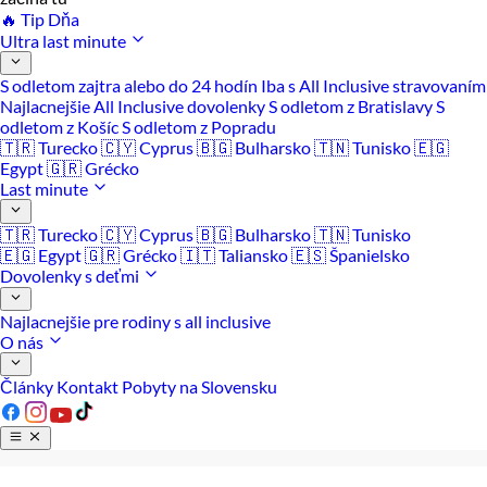
🔥 Tip Dňa
Ultra last minute
S odletom zajtra alebo do 24 hodín
Iba s All Inclusive stravovaním
Najlacnejšie All Inclusive dovolenky
S odletom z Bratislavy
S
odletom z Košíc
S odletom z Popradu
🇹🇷 Turecko
🇨🇾 Cyprus
🇧🇬 Bulharsko
🇹🇳 Tunisko
🇪🇬
Egypt
🇬🇷 Grécko
Last minute
🇹🇷 Turecko
🇨🇾 Cyprus
🇧🇬 Bulharsko
🇹🇳 Tunisko
🇪🇬 Egypt
🇬🇷 Grécko
🇮🇹 Taliansko
🇪🇸 Španielsko
Dovolenky s deťmi
Najlacnejšie pre rodiny s all inclusive
O nás
Články
Kontakt
Pobyty na Slovensku