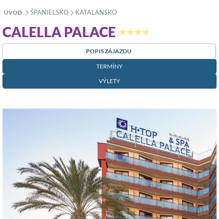
ŠPANIELSKO
KATALÁNSKO
ÚVOD
»
»
CALELLA PALACE
★★★★
POPIS ZÁJAZDU
TERMÍNY
VÝLETY