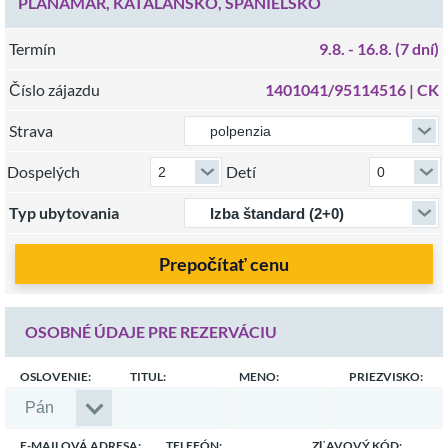
PLANAMAR, KATALÁNSKO, ŠPANIELSKO
Termín
9.8.
- 16.8.
(7 dní)
Číslo zájazdu
1401041/95114516 |
CK
Strava
Dospelých
Detí
Typ ubytovania
Prepočítať cenu
OSOBNÉ ÚDAJE PRE REZERVÁCIU
OSLOVENIE:
TITUL:
MENO:
PRIEZVISKO:
E-MAILOVÁ ADRESA:
TELEFÓN:
ZĽAVOVÝ KÓD: