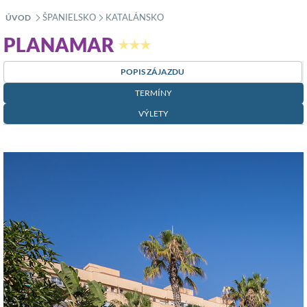
ŠPANIELSKO
KATALÁNSKO
ÚVOD
»
»
PLANAMAR
★★★
POPIS ZÁJAZDU
TERMÍNY
VÝLETY