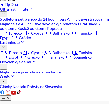
🔥 Tip Dňa
Ultra last minute
S odletom zajtra alebo do 24 hodín
Iba s All Inclusive stravovaním
Najlacnejšie All Inclusive dovolenky
S odletom z Bratislavy
S
odletom z Košíc
S odletom z Popradu
🇹🇷 Turecko
🇨🇾 Cyprus
🇧🇬 Bulharsko
🇹🇳 Tunisko
🇪🇬
Egypt
🇬🇷 Grécko
Last minute
🇹🇷 Turecko
🇨🇾 Cyprus
🇧🇬 Bulharsko
🇹🇳 Tunisko
🇪🇬 Egypt
🇬🇷 Grécko
🇮🇹 Taliansko
🇪🇸 Španielsko
Dovolenky s deťmi
Najlacnejšie pre rodiny s all inclusive
O nás
Články
Kontakt
Pobyty na Slovensku