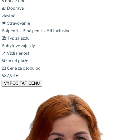
8 dní / 7 nocí
🛫 Doprava
vlastná
🍽 Stravovanie
Polpenzia, Plná penzia, All Inclusive
🏖 Typ zájazdu
Pobytové zájazdy
📍 Vzdialenosti
50 m od pláže
💶 Cena za osobu od
537,94 €
VYPOČÍTAŤ CENU