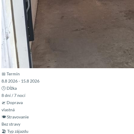
📅 Termín
8.8 2026 - 15.8 2026
🕒 Dĺžka
8 dní / 7 nocí
🛫 Doprava
vlastná
🍽 Stravovanie
Bez stravy
🏖 Typ zájazdu