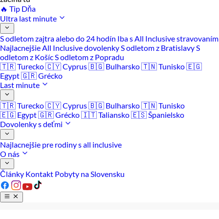
🔥 Tip Dňa
Ultra last minute
S odletom zajtra alebo do 24 hodín
Iba s All Inclusive stravovaním
Najlacnejšie All Inclusive dovolenky
S odletom z Bratislavy
S
odletom z Košíc
S odletom z Popradu
🇹🇷 Turecko
🇨🇾 Cyprus
🇧🇬 Bulharsko
🇹🇳 Tunisko
🇪🇬
Egypt
🇬🇷 Grécko
Last minute
🇹🇷 Turecko
🇨🇾 Cyprus
🇧🇬 Bulharsko
🇹🇳 Tunisko
🇪🇬 Egypt
🇬🇷 Grécko
🇮🇹 Taliansko
🇪🇸 Španielsko
Dovolenky s deťmi
Najlacnejšie pre rodiny s all inclusive
O nás
Články
Kontakt
Pobyty na Slovensku