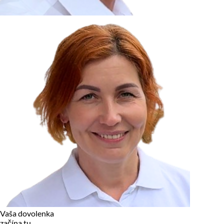
zariadení, pokiaľ sú nevyhnutne nutné pre prevádzku tejto
stránky. Pre všetky ostatné typy cookies potrebujeme vaše
povolenie.
Cookies, ktoré používame
Technické a nevyhnutné cookies
Analytické a marketingové cookies
Reklamné úložisko
Reklamné používateľské dáta
Personalizácia reklám
Odmietnuť
Povoliť vybrané
Povoliť všetko
Vaša dovolenka
začína tu