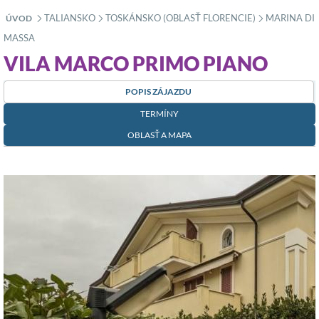
TALIANSKO
TOSKÁNSKO (OBLASŤ FLORENCIE)
MARINA DI
ÚVOD
»
»
»
MASSA
VILA MARCO PRIMO PIANO
POPIS ZÁJAZDU
TERMÍNY
OBLASŤ A MAPA