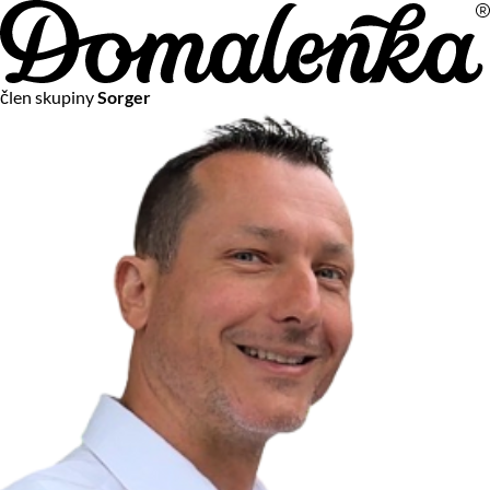
Na vašom súkromí nám záleží
člen skupiny
Sorger
Chceme vám neustále poskytovať tie najlepšie služby.
Vzhľadom k platnej legislatíve od vás ale potrebujeme súhlas
s používaním súborov cookies.
Viac o personalizácii a meraní
Aby sme vedeli, čo sa deje na webových stránkach a aby sme
vám mohli prispôsobiť ponuky na mieru či reklamu,
používame cookies a taktiež
služby spoločnosti Google
.
Čo sú cookies?
Cookies sú malé textové súbory, ktoré môžu byť používané
webovými stránkami, aby zefektívnili používateľský zážitok.
Vďaka cookies vám môžeme ponúkať služby podľa toho, čo
naozaj hľadáte a chcete nájsť.
Kedykoľvek sa môžete slobodne rozhodnúť, ktoré typy
používania cookies chcete umožniť.
Zákon uvádza, že môžeme ukladať cookies na vašom