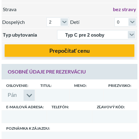
Strava
bez stravy
Dospelých
Detí
Typ ubytovania
Prepočítať cenu
OSOBNÉ ÚDAJE PRE REZERVÁCIU
OSLOVENIE:
TITUL:
MENO:
PRIEZVISKO:
E-MAILOVÁ ADRESA:
TELEFÓN:
ZĽAVOVÝ KÓD:
POZNÁMKA K ZÁJAZDU: