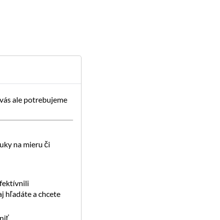
 vás ale potrebujeme
uky na mieru či
ektívnili
j hľadáte a chcete
iť.