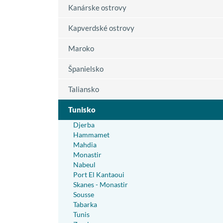
Kanárske ostrovy
Kapverdské ostrovy
Maroko
Španielsko
Taliansko
Tunisko
Djerba
Hammamet
Mahdia
Monastir
Nabeul
Port El Kantaoui
Skanes - Monastir
Sousse
Tabarka
Tunis