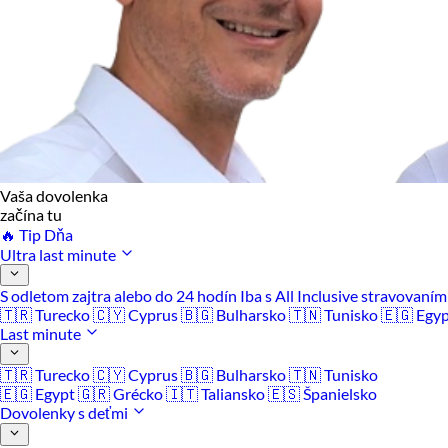
Vaša dovolenka
začína tu
🔥 Tip Dňa
Ultra last minute
S odletom zajtra alebo do 24 hodín
Iba s All Inclusive stravovaní
🇹🇷 Turecko
🇨🇾 Cyprus
🇧🇬 Bulharsko
🇹🇳 Tunisko
🇪🇬 Egy
Last minute
🇹🇷 Turecko
🇨🇾 Cyprus
🇧🇬 Bulharsko
🇹🇳 Tunisko
🇪🇬 Egypt
🇬🇷 Grécko
🇮🇹 Taliansko
🇪🇸 Španielsko
Dovolenky s deťmi