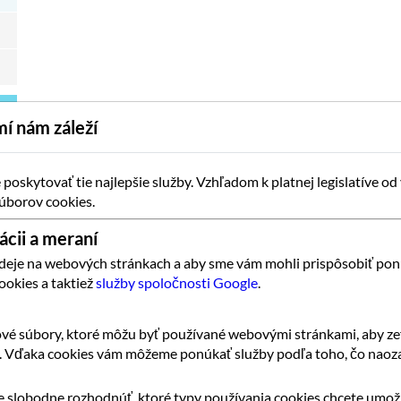
í nám záleží
oskytovať tie najlepšie služby. Vzhľadom k platnej legislatíve od
úborov cookies.
ácii a meraní
 deje na webových stránkach a aby sme vám mohli prispôsobiť pon
ookies a taktiež
služby spoločnosti Google
.
vé súbory, ktoré môžu byť používané webovými stránkami, aby zef
k. Vďaka cookies vám môžeme ponúkať služby podľa toho, čo naoza
 slobodne rozhodnúť, ktoré typy používania cookies chcete umožn