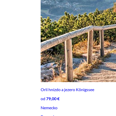
Orlí hnízdo a jezero Königssee
od
79,00 €
Nemecko