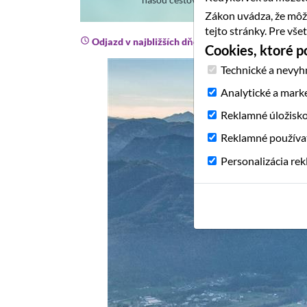
Zákon uvádza, že môž
tejto stránky. Pre vš
Odjazd v najbližších dňoch
Cookies, ktoré 
Technické a nevyh
Analytické a mark
Reklamné úložisk
Reklamné používa
Personalizácia re