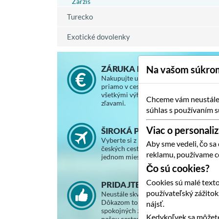
Zarzis
Turecko
Exotické dovolenky
ZÁRUKA NAJNIŽŠEJ CENY
Na vašom súkrom
Nakupujte u nás za rovnaké ceny, ako
priamo v cestovnej kancelárii, so
všetkými výhodami a vernostnými
Chceme vám neustále p
zľavami.
súhlas s používaním s
Viac o personaliz
ŠIROKÁ PONUKA ZÁJAZDOV
Vyberte si z ponuky slovenských a
Aby sme vedeli, čo sa
českých cestovných kancelárií na
reklamu, používame c
jednom mieste.
Čo sú cookies?
Cookies sú malé texto
PRIDAJTE SA K SPOKOJNÝM
používateľský zážito
Neustále skvalitňujeme svoje služby.
Dôkazom toho je stále väčší počet
nájsť.
spokojných zákazníkov, ktorí cestujú s
Kedykoľvek sa môžete
našou cestovnou agentúrou.