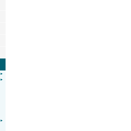
▸
▸
▸