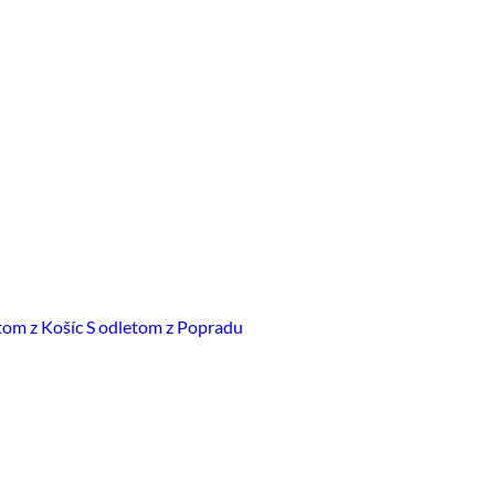
tom z Košíc
S odletom z Popradu