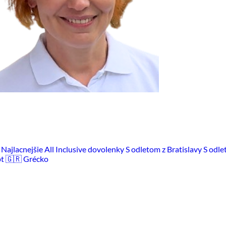
m
Najlacnejšie All Inclusive dovolenky
S odletom z Bratislavy
S odle
pt
🇬🇷 Grécko