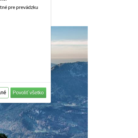
utné pre prevádzku
ané
Povoliť všetko