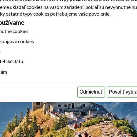
eme ukladať cookies na vašom zariadení, pokiaľ sú nevyhnutne n
etky ostatné typy cookies potrebujeme vaše povolenie.
používame
nutné cookies
etingové cookies
o
teľské dáta
klám
Odmietnuť
Povoliť vybr