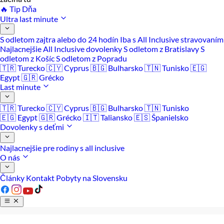
🔥 Tip Dňa
Ultra last minute
S odletom zajtra alebo do 24 hodín
Iba s All Inclusive stravovaním
Najlacnejšie All Inclusive dovolenky
S odletom z Bratislavy
S
odletom z Košíc
S odletom z Popradu
🇹🇷 Turecko
🇨🇾 Cyprus
🇧🇬 Bulharsko
🇹🇳 Tunisko
🇪🇬
Egypt
🇬🇷 Grécko
Last minute
🇹🇷 Turecko
🇨🇾 Cyprus
🇧🇬 Bulharsko
🇹🇳 Tunisko
🇪🇬 Egypt
🇬🇷 Grécko
🇮🇹 Taliansko
🇪🇸 Španielsko
Dovolenky s deťmi
Najlacnejšie pre rodiny s all inclusive
O nás
Články
Kontakt
Pobyty na Slovensku