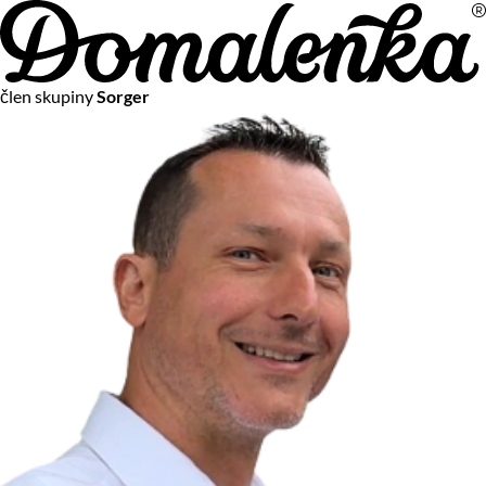
Na vašom súkromí nám záleží
člen skupiny
Sorger
Chceme vám neustále poskytovať tie najlepšie služby.
Vzhľadom k platnej legislatíve od vás ale potrebujeme súhlas
s používaním súborov cookies.
Viac o personalizácii a meraní
Aby sme vedeli, čo sa deje na webových stránkach a aby sme
vám mohli prispôsobiť ponuky na mieru či reklamu,
používame cookies a taktiež
služby spoločnosti Google
.
Čo sú cookies?
Cookies sú malé textové súbory, ktoré môžu byť používané
webovými stránkami, aby zefektívnili používateľský zážitok.
Vďaka cookies vám môžeme ponúkať služby podľa toho, čo
naozaj hľadáte a chcete nájsť.
Kedykoľvek sa môžete slobodne rozhodnúť, ktoré typy
používania cookies chcete umožniť.
Zákon uvádza, že môžeme ukladať cookies na vašom