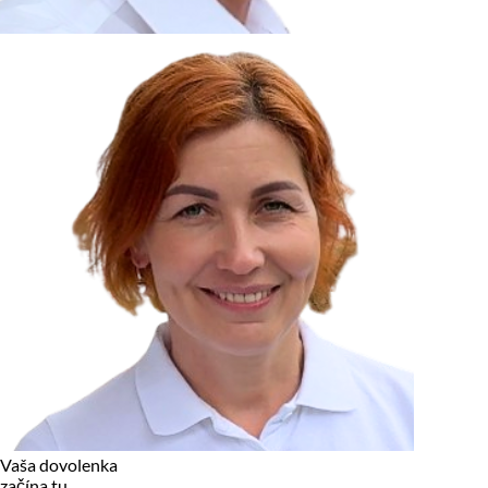
zariadení, pokiaľ sú nevyhnutne nutné pre prevádzku tejto
stránky. Pre všetky ostatné typy cookies potrebujeme vaše
povolenie.
Cookies, ktoré používame
Technické a nevyhnutné cookies
Analytické a marketingové cookies
Reklamné úložisko
Reklamné používateľské dáta
Personalizácia reklám
Odmietnuť
Povoliť vybrané
Povoliť všetko
Vaša dovolenka
začína tu