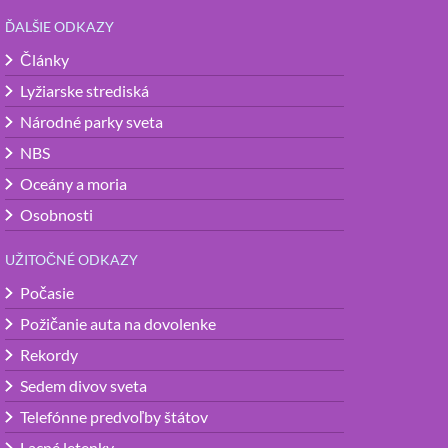
ĎALŠIE ODKAZY
Články
Lyžiarske strediská
Národné parky sveta
NBS
Oceány a moria
Osobnosti
UŽITOČNÉ ODKAZY
Počasie
Požičanie auta na dovolenke
Rekordy
Sedem divov sveta
Telefónne predvoľby štátov
Lacné letenky