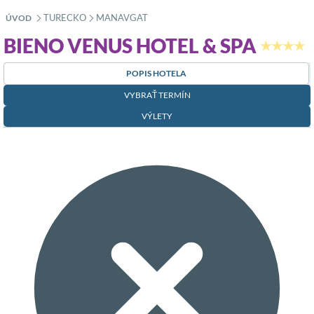
TURECKO
MANAVGAT
ÚVOD
»
»
BIENO VENUS HOTEL & SPA
★★★★
POPIS HOTELA
VYBRAŤ TERMÍN
VÝLETY