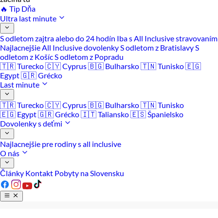
🔥 Tip Dňa
Ultra last minute
S odletom zajtra alebo do 24 hodín
Iba s All Inclusive stravovaním
Najlacnejšie All Inclusive dovolenky
S odletom z Bratislavy
S
odletom z Košíc
S odletom z Popradu
🇹🇷 Turecko
🇨🇾 Cyprus
🇧🇬 Bulharsko
🇹🇳 Tunisko
🇪🇬
Egypt
🇬🇷 Grécko
Last minute
🇹🇷 Turecko
🇨🇾 Cyprus
🇧🇬 Bulharsko
🇹🇳 Tunisko
🇪🇬 Egypt
🇬🇷 Grécko
🇮🇹 Taliansko
🇪🇸 Španielsko
Dovolenky s deťmi
Najlacnejšie pre rodiny s all inclusive
O nás
Články
Kontakt
Pobyty na Slovensku