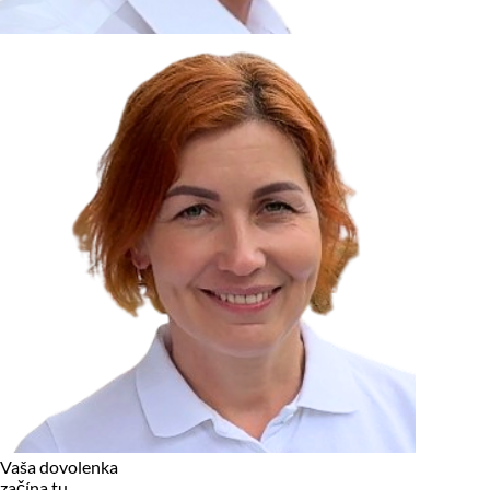
zariadení, pokiaľ sú nevyhnutne nutné pre prevádzku tejto
stránky. Pre všetky ostatné typy cookies potrebujeme vaše
povolenie.
Cookies, ktoré používame
Technické a nevyhnutné cookies
Analytické a marketingové cookies
Reklamné úložisko
Reklamné používateľské dáta
Personalizácia reklám
Odmietnuť
Povoliť vybrané
Povoliť všetko
Vaša dovolenka
začína tu