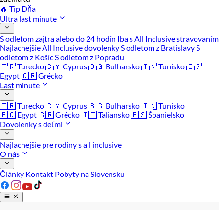
🔥 Tip Dňa
Ultra last minute
S odletom zajtra alebo do 24 hodín
Iba s All Inclusive stravovaním
Najlacnejšie All Inclusive dovolenky
S odletom z Bratislavy
S
odletom z Košíc
S odletom z Popradu
🇹🇷 Turecko
🇨🇾 Cyprus
🇧🇬 Bulharsko
🇹🇳 Tunisko
🇪🇬
Egypt
🇬🇷 Grécko
Last minute
🇹🇷 Turecko
🇨🇾 Cyprus
🇧🇬 Bulharsko
🇹🇳 Tunisko
🇪🇬 Egypt
🇬🇷 Grécko
🇮🇹 Taliansko
🇪🇸 Španielsko
Dovolenky s deťmi
Najlacnejšie pre rodiny s all inclusive
O nás
Články
Kontakt
Pobyty na Slovensku