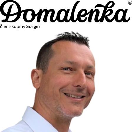
Na vašom súkromí nám záleží
člen skupiny
Sorger
Chceme vám neustále poskytovať tie najlepšie služby.
Vzhľadom k platnej legislatíve od vás ale potrebujeme súhlas
s používaním súborov cookies.
Viac o personalizácii a meraní
Aby sme vedeli, čo sa deje na webových stránkach a aby sme
vám mohli prispôsobiť ponuky na mieru či reklamu,
používame cookies a taktiež
služby spoločnosti Google
.
Čo sú cookies?
Cookies sú malé textové súbory, ktoré môžu byť používané
webovými stránkami, aby zefektívnili používateľský zážitok.
Vďaka cookies vám môžeme ponúkať služby podľa toho, čo
naozaj hľadáte a chcete nájsť.
Kedykoľvek sa môžete slobodne rozhodnúť, ktoré typy
používania cookies chcete umožniť.
Zákon uvádza, že môžeme ukladať cookies na vašom