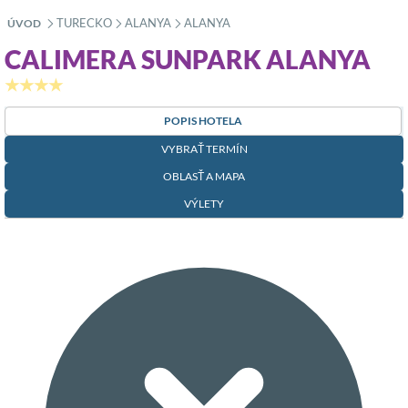
TURECKO
ALANYA
ALANYA
ÚVOD
»
»
»
CALIMERA SUNPARK ALANYA
★★★★
POPIS HOTELA
VYBRAŤ TERMÍN
OBLASŤ A MAPA
VÝLETY