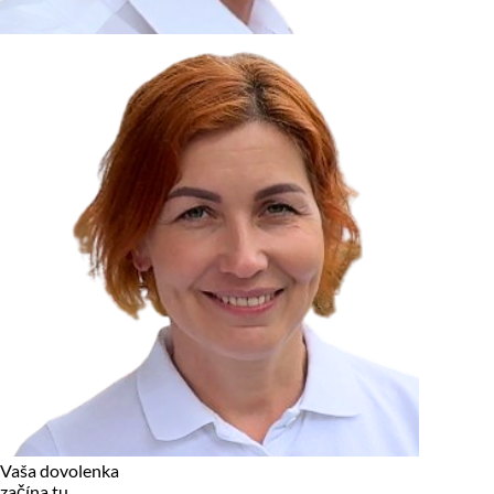
zariadení, pokiaľ sú nevyhnutne nutné pre prevádzku tejto
stránky. Pre všetky ostatné typy cookies potrebujeme vaše
povolenie.
Cookies, ktoré používame
Technické a nevyhnutné cookies
Analytické a marketingové cookies
Reklamné úložisko
Reklamné používateľské dáta
Personalizácia reklám
Odmietnuť
Povoliť vybrané
Povoliť všetko
Vaša dovolenka
začína tu