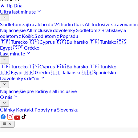
🔥 Tip Dňa
Ultra last minute
S odletom zajtra alebo do 24 hodín
Iba s All Inclusive stravovaním
Najlacnejšie All Inclusive dovolenky
S odletom z Bratislavy
S
odletom z Košíc
S odletom z Popradu
🇹🇷 Turecko
🇨🇾 Cyprus
🇧🇬 Bulharsko
🇹🇳 Tunisko
🇪🇬
Egypt
🇬🇷 Grécko
Last minute
🇹🇷 Turecko
🇨🇾 Cyprus
🇧🇬 Bulharsko
🇹🇳 Tunisko
🇪🇬 Egypt
🇬🇷 Grécko
🇮🇹 Taliansko
🇪🇸 Španielsko
Dovolenky s deťmi
Najlacnejšie pre rodiny s all inclusive
O nás
Články
Kontakt
Pobyty na Slovensku