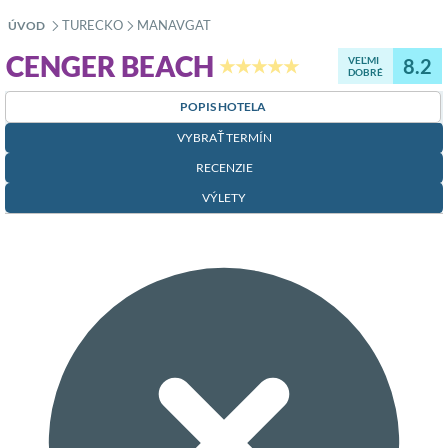
TURECKO
MANAVGAT
ÚVOD
»
»
CENGER BEACH
VEĽMI
8.2
★★★★★
DOBRÉ
POPIS HOTELA
VYBRAŤ TERMÍN
RECENZIE
VÝLETY