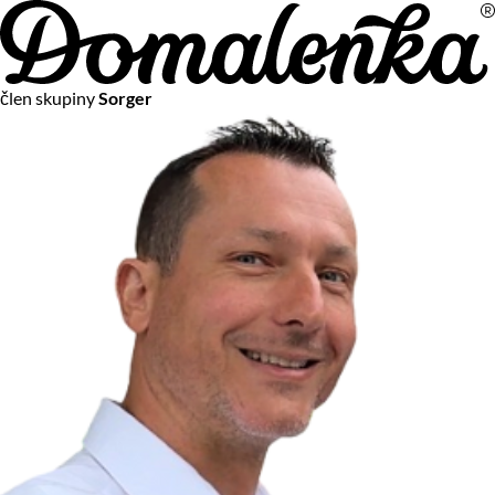
Na vašom súkromí nám záleží
člen skupiny
Sorger
Chceme vám neustále poskytovať tie najlepšie služby.
Vzhľadom k platnej legislatíve od vás ale potrebujeme súhlas
s používaním súborov cookies.
Viac o personalizácii a meraní
Aby sme vedeli, čo sa deje na webových stránkach a aby sme
vám mohli prispôsobiť ponuky na mieru či reklamu,
používame cookies a taktiež
služby spoločnosti Google
.
Čo sú cookies?
Cookies sú malé textové súbory, ktoré môžu byť používané
webovými stránkami, aby zefektívnili používateľský zážitok.
Vďaka cookies vám môžeme ponúkať služby podľa toho, čo
naozaj hľadáte a chcete nájsť.
Kedykoľvek sa môžete slobodne rozhodnúť, ktoré typy
používania cookies chcete umožniť.
Zákon uvádza, že môžeme ukladať cookies na vašom