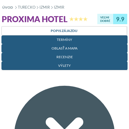
TURECKO
IZMIR
IZMIR
ÚVOD
»
»
»
PROXIMA HOTEL
VEĽMI
9.9
★★★★
DOBRÉ
POPIS ZÁJAZDU
TERMÍNY
OBLASŤ A MAPA
RECENZIE
VÝLETY