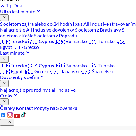
🔥 Tip Dňa
Ultra last minute
S odletom zajtra alebo do 24 hodín
Iba s All Inclusive stravovaním
Najlacnejšie All Inclusive dovolenky
S odletom z Bratislavy
S
odletom z Košíc
S odletom z Popradu
🇹🇷 Turecko
🇨🇾 Cyprus
🇧🇬 Bulharsko
🇹🇳 Tunisko
🇪🇬
Egypt
🇬🇷 Grécko
Last minute
🇹🇷 Turecko
🇨🇾 Cyprus
🇧🇬 Bulharsko
🇹🇳 Tunisko
🇪🇬 Egypt
🇬🇷 Grécko
🇮🇹 Taliansko
🇪🇸 Španielsko
Dovolenky s deťmi
Najlacnejšie pre rodiny s all inclusive
O nás
Články
Kontakt
Pobyty na Slovensku