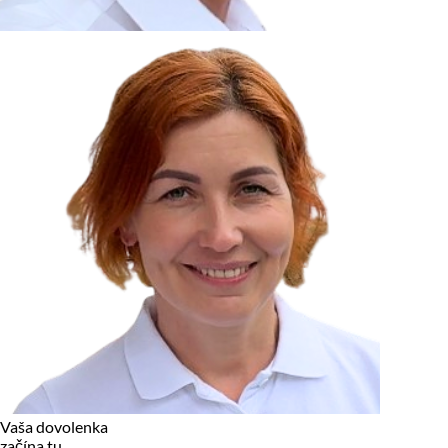
zariadení, pokiaľ sú nevyhnutne nutné pre prevádzku tejto
stránky. Pre všetky ostatné typy cookies potrebujeme vaše
povolenie.
Cookies, ktoré používame
Technické a nevyhnutné cookies
Analytické a marketingové cookies
Reklamné úložisko
Reklamné používateľské dáta
Personalizácia reklám
Odmietnuť
Povoliť vybrané
Povoliť všetko
Vaša dovolenka
začína tu