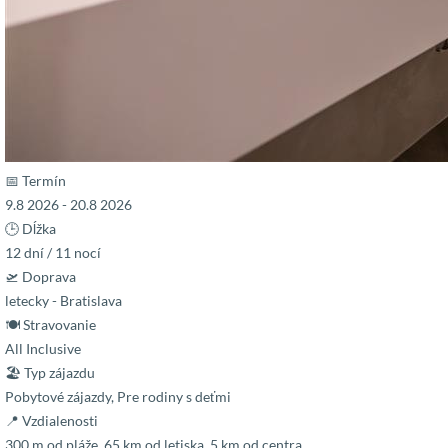
📅 Termín
9.8 2026 - 20.8 2026
🕒 Dĺžka
12 dní / 11 nocí
🛫 Doprava
letecky - Bratislava
🍽 Stravovanie
All Inclusive
🏖 Typ zájazdu
Pobytové zájazdy, Pre rodiny s deťmi
📍 Vzdialenosti
300 m od pláže, 65 km od letiska, 5 km od centra