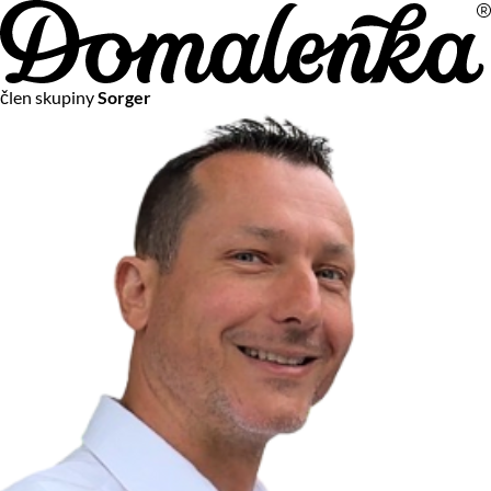
Na vašom súkromí nám záleží
člen skupiny
Sorger
Chceme vám neustále poskytovať tie najlepšie služby.
Vzhľadom k platnej legislatíve od vás ale potrebujeme súhlas
s používaním súborov cookies.
Viac o personalizácii a meraní
Aby sme vedeli, čo sa deje na webových stránkach a aby sme
vám mohli prispôsobiť ponuky na mieru či reklamu,
používame cookies a taktiež
služby spoločnosti Google
.
Čo sú cookies?
Cookies sú malé textové súbory, ktoré môžu byť používané
webovými stránkami, aby zefektívnili používateľský zážitok.
Vďaka cookies vám môžeme ponúkať služby podľa toho, čo
naozaj hľadáte a chcete nájsť.
Kedykoľvek sa môžete slobodne rozhodnúť, ktoré typy
používania cookies chcete umožniť.
Zákon uvádza, že môžeme ukladať cookies na vašom