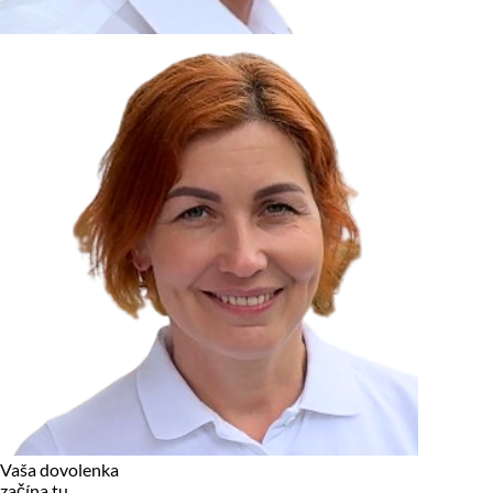
zariadení, pokiaľ sú nevyhnutne nutné pre prevádzku tejto
stránky. Pre všetky ostatné typy cookies potrebujeme vaše
povolenie.
Cookies, ktoré používame
Technické a nevyhnutné cookies
Analytické a marketingové cookies
Reklamné úložisko
Reklamné používateľské dáta
Personalizácia reklám
Odmietnuť
Povoliť vybrané
Povoliť všetko
Vaša dovolenka
začína tu