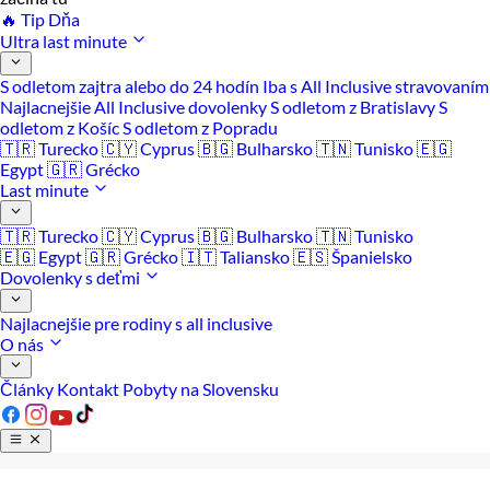
🔥 Tip Dňa
Ultra last minute
S odletom zajtra alebo do 24 hodín
Iba s All Inclusive stravovaním
Najlacnejšie All Inclusive dovolenky
S odletom z Bratislavy
S
odletom z Košíc
S odletom z Popradu
🇹🇷 Turecko
🇨🇾 Cyprus
🇧🇬 Bulharsko
🇹🇳 Tunisko
🇪🇬
Egypt
🇬🇷 Grécko
Last minute
🇹🇷 Turecko
🇨🇾 Cyprus
🇧🇬 Bulharsko
🇹🇳 Tunisko
🇪🇬 Egypt
🇬🇷 Grécko
🇮🇹 Taliansko
🇪🇸 Španielsko
Dovolenky s deťmi
Najlacnejšie pre rodiny s all inclusive
O nás
Články
Kontakt
Pobyty na Slovensku