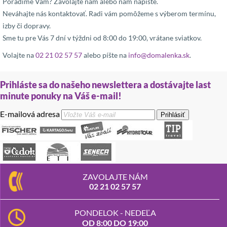
Poradíme Vám? Zavolajte nám alebo nám napíšte.
Neváhajte nás kontaktovať. Radi vám pomôžeme s výberom termínu,
izby či dopravy.
Sme tu pre Vás 7 dní v týždni od 8:00 do 19:00, vrátane sviatkov.
Volajte na
02 21 02 57 57
alebo píšte na
info@domalenka.sk
.
Prihláste sa do našeho newslettera a dostávajte last
minute ponuky na Váš e-mail!
E-mailová adresa
Prihlásiť
ZAVOLAJTE NÁM
02 21 02 57 57
PONDELOK - NEDEĽA
OD 8:00 DO 19:00