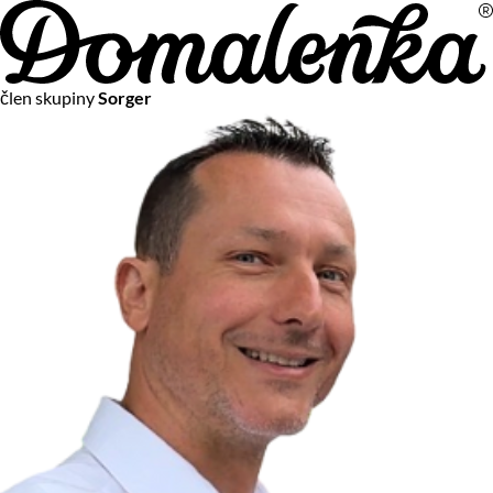
Na vašom súkromí nám záleží
člen skupiny
Sorger
Chceme vám neustále poskytovať tie najlepšie služby.
Vzhľadom k platnej legislatíve od vás ale potrebujeme súhlas
s používaním súborov cookies.
Viac o personalizácii a meraní
Aby sme vedeli, čo sa deje na webových stránkach a aby sme
vám mohli prispôsobiť ponuky na mieru či reklamu,
používame cookies a taktiež
služby spoločnosti Google
.
Čo sú cookies?
Cookies sú malé textové súbory, ktoré môžu byť používané
webovými stránkami, aby zefektívnili používateľský zážitok.
Vďaka cookies vám môžeme ponúkať služby podľa toho, čo
naozaj hľadáte a chcete nájsť.
Kedykoľvek sa môžete slobodne rozhodnúť, ktoré typy
používania cookies chcete umožniť.
Zákon uvádza, že môžeme ukladať cookies na vašom