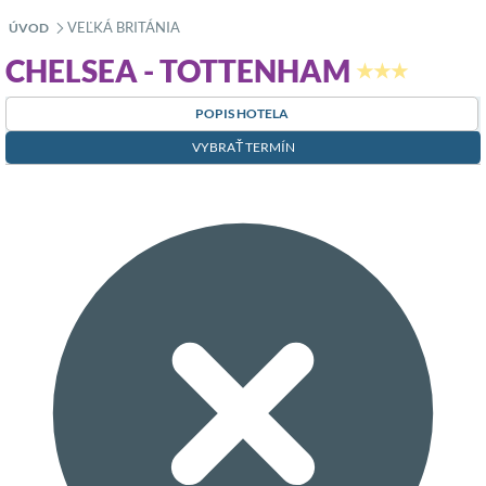
VEĽKÁ BRITÁNIA
ÚVOD
»
CHELSEA - TOTTENHAM
★★★
POPIS HOTELA
VYBRAŤ TERMÍN