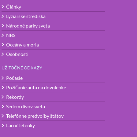
Články
Lyžiarske strediská
Národné parky sveta
NBS
Oceány a moria
Osobnosti
UŽITOČNÉ ODKAZY
Počasie
Požičanie auta na dovolenke
Rekordy
Sedem divov sveta
Telefónne predvoľby štátov
Lacné letenky