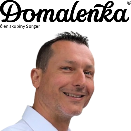
Na vašom súkromí nám záleží
člen skupiny
Sorger
Chceme vám neustále poskytovať tie najlepšie služby.
Vzhľadom k platnej legislatíve od vás ale potrebujeme súhlas
s používaním súborov cookies.
Viac o personalizácii a meraní
Aby sme vedeli, čo sa deje na webových stránkach a aby sme
vám mohli prispôsobiť ponuky na mieru či reklamu,
používame cookies a taktiež
služby spoločnosti Google
.
Čo sú cookies?
Cookies sú malé textové súbory, ktoré môžu byť používané
webovými stránkami, aby zefektívnili používateľský zážitok.
Vďaka cookies vám môžeme ponúkať služby podľa toho, čo
naozaj hľadáte a chcete nájsť.
Kedykoľvek sa môžete slobodne rozhodnúť, ktoré typy
používania cookies chcete umožniť.
Zákon uvádza, že môžeme ukladať cookies na vašom