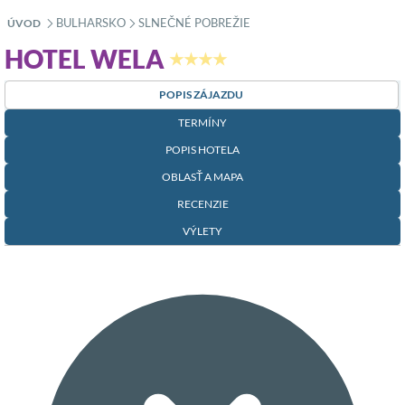
BULHARSKO
SLNEČNÉ POBREŽIE
ÚVOD
»
»
HOTEL WELA
★★★★
POPIS ZÁJAZDU
TERMÍNY
POPIS HOTELA
OBLASŤ A MAPA
RECENZIE
VÝLETY