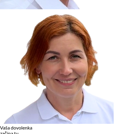
zariadení, pokiaľ sú nevyhnutne nutné pre prevádzku tejto
stránky. Pre všetky ostatné typy cookies potrebujeme vaše
povolenie.
Cookies, ktoré používame
Technické a nevyhnutné cookies
Analytické a marketingové cookies
Reklamné úložisko
Reklamné používateľské dáta
Personalizácia reklám
Odmietnuť
Povoliť vybrané
Povoliť všetko
Vaša dovolenka
začína tu