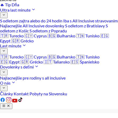
🔥 Tip Dňa
Ultra last minute
S odletom zajtra alebo do 24 hodín
Iba s All Inclusive stravovaním
Najlacnejšie All Inclusive dovolenky
S odletom z Bratislavy
S
odletom z Košíc
S odletom z Popradu
🇹🇷 Turecko
🇨🇾 Cyprus
🇧🇬 Bulharsko
🇹🇳 Tunisko
🇪🇬
Egypt
🇬🇷 Grécko
Last minute
🇹🇷 Turecko
🇨🇾 Cyprus
🇧🇬 Bulharsko
🇹🇳 Tunisko
🇪🇬 Egypt
🇬🇷 Grécko
🇮🇹 Taliansko
🇪🇸 Španielsko
Dovolenky s deťmi
Najlacnejšie pre rodiny s all inclusive
O nás
Články
Kontakt
Pobyty na Slovensku