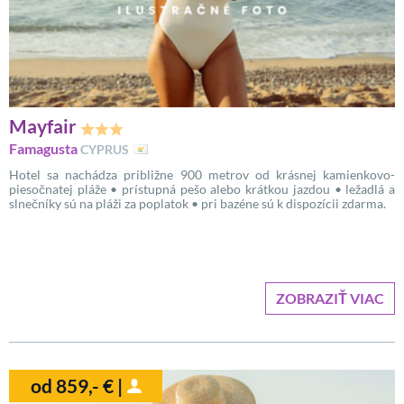
Mayfair
Famagusta
CYPRUS
Hotel sa nachádza približne 900 metrov od krásnej kamienkovo-
piesočnatej pláže • prístupná pešo alebo krátkou jazdou • ležadlá a
slnečníky sú na pláži za poplatok • pri bazéne sú k dispozícii zdarma.
ZOBRAZIŤ VIAC
od 859,- € |