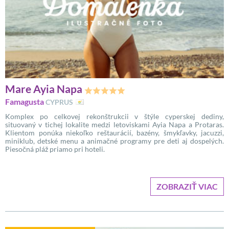
Mare Ayia Napa
Famagusta
CYPRUS
Komplex po celkovej rekonštrukcii v štýle cyperskej dediny,
situovaný v tichej lokalite medzi letoviskami Ayia Napa a Protaras.
Klientom ponúka niekoľko reštaurácií, bazény, šmykľavky, jacuzzi,
miniklub, detské menu a animačné programy pre deti aj dospelých.
Piesočná pláž priamo pri hoteli.
ZOBRAZIŤ VIAC