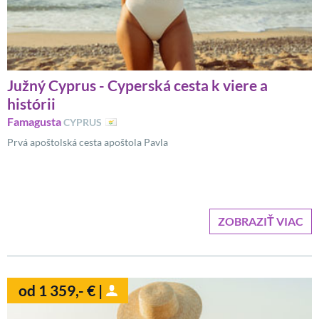
Južný Cyprus - Cyperská cesta k viere a
histórii
Famagusta
CYPRUS
Prvá apoštolská cesta apoštola Pavla
ZOBRAZIŤ VIAC
od 1 359,- € |