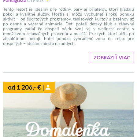
Famagusta
CYPRUS
Tento rezort je ideálny pre rodiny, páry aj priateľov, ktorí hľadajú
pokoj a kvalitné služby. Hostia si môžu vychutnať širokú ponuku
aktivít – od športových programov, tenisových kurtov a bazénov až
po denné a večerné animácie. Deti poteší detský klub a zábavné
programy, zatiaľ čo dospelí nájdu svoj raj v wellness centre s
množstvom relaxačných procedúr a masáží. Pre tých, ktorí túžia po
absolútnom pokoji, hotel ponúka vyhradenú zónu na relax pre
dospelých – ideálne miesto na oddych.
ZOBRAZIŤ VIAC
od 1 206,- € |