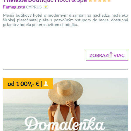
Famagusta
CYPRUS
Menší butikový hotel s moderným dizajnom sa nachádza neďaleko
širokej piesočnatej pláže s pozvoľným vstupom do mora, dostupná
priamo z hotela po terasovitom chodníku.
ZOBRAZIŤ VIAC
od 1 009,- € |