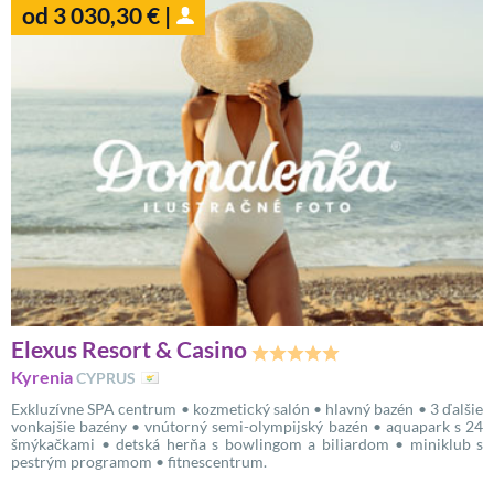
od 3 030,30 € |
Elexus Resort & Casino
Kyrenia
CYPRUS
Exkluzívne SPA centrum • kozmetický salón • hlavný bazén • 3 ďalšie
vonkajšie bazény • vnútorný semi-olympijský bazén • aquapark s 24
šmýkačkami • detská herňa s bowlingom a biliardom • miniklub s
pestrým programom • fitnescentrum.