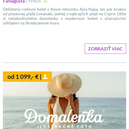
Famagusta
CYPRUS
Obľúbený rodinný hotel v živom letovisku Ayia Napa, len pár krokov
od pieskovej pláže Limanaki, jednej z najkrajších pláží na Cypre. Užite
si nezabudnuteľnú dovolenku v modernom hoteli s očarujúcimi
výhľadmi na Stredozemné more.
ZOBRAZIŤ VIAC
od 1 099,- € |