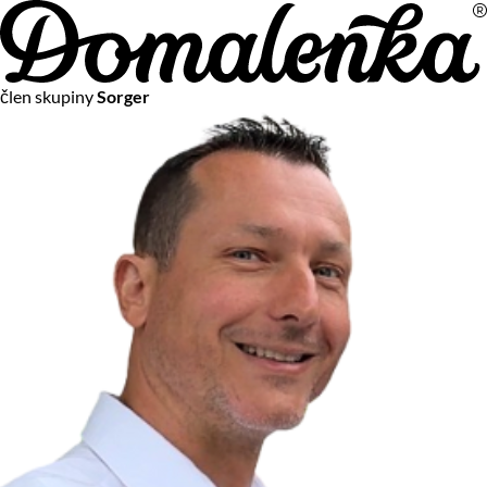
Na vašom súkromí nám záleží
člen skupiny
Sorger
Chceme vám neustále poskytovať tie najlepšie služby.
Vzhľadom k platnej legislatíve od vás ale potrebujeme súhlas
s používaním súborov cookies.
Viac o personalizácii a meraní
Aby sme vedeli, čo sa deje na webových stránkach a aby sme
vám mohli prispôsobiť ponuky na mieru či reklamu,
používame cookies a taktiež
služby spoločnosti Google
.
Čo sú cookies?
Cookies sú malé textové súbory, ktoré môžu byť používané
webovými stránkami, aby zefektívnili používateľský zážitok.
Vďaka cookies vám môžeme ponúkať služby podľa toho, čo
naozaj hľadáte a chcete nájsť.
Kedykoľvek sa môžete slobodne rozhodnúť, ktoré typy
používania cookies chcete umožniť.
Zákon uvádza, že môžeme ukladať cookies na vašom