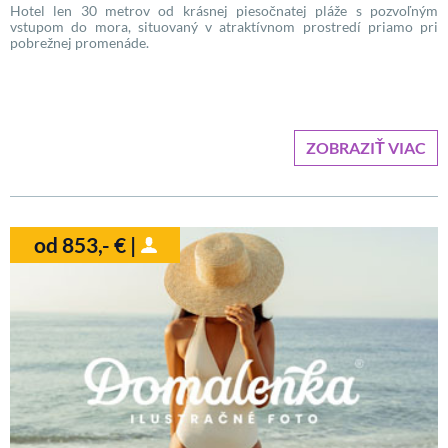
Hotel len 30 metrov od krásnej piesočnatej pláže s pozvoľným
vstupom do mora, situovaný v atraktívnom prostredí priamo pri
pobrežnej promenáde.
ZOBRAZIŤ VIAC
od 853,- € |