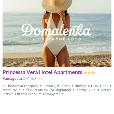
Princessa Vera Hotel Apartments
Famagusta
CYPRUS
24 hodinová recepcia • 1 vonkajší bazén • slnečná terasa • bar •
reštaurácia • SPA centrum (za doplatok) • detský klub • detské
ihrisko • fitness centrum • stolný tenis.