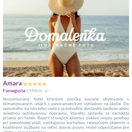
Amara
Famagusta
CYPRUS
Novootvorený hotel klientom ponúka luxusné ubytovanie v
klimatizovaných izbách s panoramatickým výhľadom na okolie. Do
samotného turistického centra sa pohodlne dostanete taxíkom alebo
miestnou autobusovou dopravou, ktorého zástavka sa nachádza
priamo pri hoteli. Rezort si svojich klientov získáva svojou polohou
pri piesočnatej pláži, vynikajúcou kuchyňou, relaxačným zázemím a
kvalitnými službami na veľmi dobrej úrovni. Hotel odporúčame pre
všetky vekové kategórie.