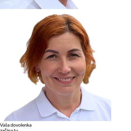
zariadení, pokiaľ sú nevyhnutne nutné pre prevádzku tejto
stránky. Pre všetky ostatné typy cookies potrebujeme vaše
povolenie.
Cookies, ktoré používame
Technické a nevyhnutné cookies
Analytické a marketingové cookies
Reklamné úložisko
Reklamné používateľské dáta
Personalizácia reklám
Odmietnuť
Povoliť vybrané
Povoliť všetko
Vaša dovolenka
začína tu