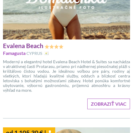
Evalena Beach
Famagusta
CYPRUS
Moderný a elegantný hotel Evalena Beach Hotel & Suites sa nachádza
v atraktívnej časti Protarasu, priamo pri nádhernej piesočnatej pláži s
krištáľovo čistou vodou. Je ideálnou voľbou pre páry, rodiny aj
všetkých, ktorí hľadajú kvalitné služby, oddych a blízkosť centra
letoviska s bohatými možnosťami zábavy. Hotel ponúka komfortné
ubytovanie, výbornú gastronómiu, príjemnú atmosféru a krásny
výhľad na more.
ZOBRAZIŤ VIAC
od 1 105,30 € |