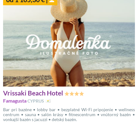
Vrissaki Beach Hotel
Famagusta
CYPRUS
Bar pri bazéne • lobby bar • bezplatné Wi-Fi pripojenie • wellness
centrum • sauna • salón krásy • fitnescentrum • vnútorný bazén •
vonkajší bazén s jacuzzi • detský bazén.