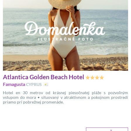
Atlantica Golden Beach Hotel
Famagusta
CYPRUS
Hotel en 30 metrov od krásnej piesočnatej pláže s pozvoľným
vstupom do mora • situovaný v atraktívnom a pokojnom prostredí
priamo pri pobrežnej promenáde.