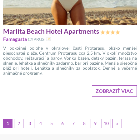
Marlita Beach Hotel Apartments
Famagusta
CYPRUS
V pokojnej polohe v okrajovej časti Protarasu, blízko menšej
piesočnatej pláže. Centrum Protarasu cca 2,5 km. V okolí množstvo
obchodov, reštaurácií a barov. Vonku bazén, detský bazén, terasa na
slnenie, lehátka a slnečníky zadarmo, bar pri bazéne. Menšia piesočná
pláž pri hoteli. Lehátka a slnečníky za poplatok. Denné a večerné
animačné programy.
ZOBRAZIŤ VIAC
1
2
3
4
5
6
7
8
9
10
»