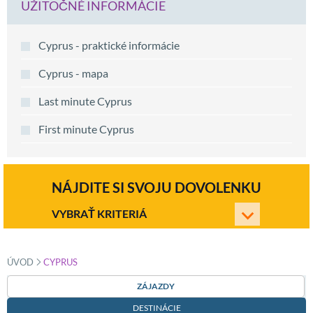
UŽITOČNÉ INFORMÁCIE
Cyprus - praktické informácie
Cyprus - mapa
Last minute Cyprus
First minute Cyprus
NÁJDITE SI SVOJU DOVOLENKU
VYBRAŤ KRITERIÁ
»
ÚVOD
CYPRUS
ZÁJAZDY
DESTINÁCIE