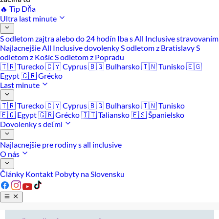
🔥 Tip Dňa
Ultra last minute
S odletom zajtra alebo do 24 hodín
Iba s All Inclusive stravovaním
Najlacnejšie All Inclusive dovolenky
S odletom z Bratislavy
S
odletom z Košíc
S odletom z Popradu
🇹🇷 Turecko
🇨🇾 Cyprus
🇧🇬 Bulharsko
🇹🇳 Tunisko
🇪🇬
Egypt
🇬🇷 Grécko
Last minute
🇹🇷 Turecko
🇨🇾 Cyprus
🇧🇬 Bulharsko
🇹🇳 Tunisko
🇪🇬 Egypt
🇬🇷 Grécko
🇮🇹 Taliansko
🇪🇸 Španielsko
Dovolenky s deťmi
Najlacnejšie pre rodiny s all inclusive
O nás
Články
Kontakt
Pobyty na Slovensku