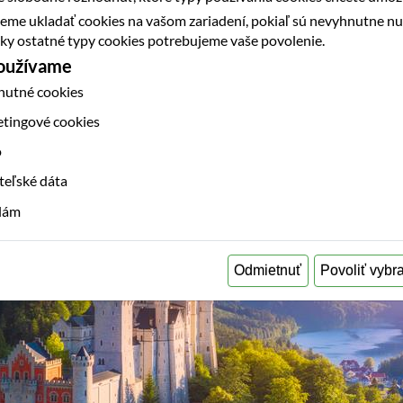
eme ukladať cookies na vašom zariadení, pokiaľ sú nevyhnutne n
etky ostatné typy cookies potrebujeme vaše povolenie.
používame
nutné cookies
etingové cookies
o
teľské dáta
klám
Odmietnuť
Povoliť vybr