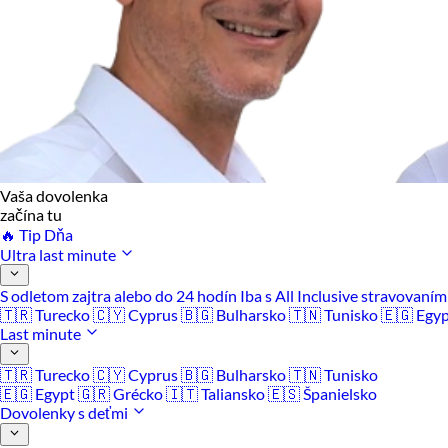
Vaša dovolenka
začína tu
🔥 Tip Dňa
Ultra last minute
S odletom zajtra alebo do 24 hodín
Iba s All Inclusive stravovaní
🇹🇷 Turecko
🇨🇾 Cyprus
🇧🇬 Bulharsko
🇹🇳 Tunisko
🇪🇬 Egy
Last minute
🇹🇷 Turecko
🇨🇾 Cyprus
🇧🇬 Bulharsko
🇹🇳 Tunisko
🇪🇬 Egypt
🇬🇷 Grécko
🇮🇹 Taliansko
🇪🇸 Španielsko
Dovolenky s deťmi