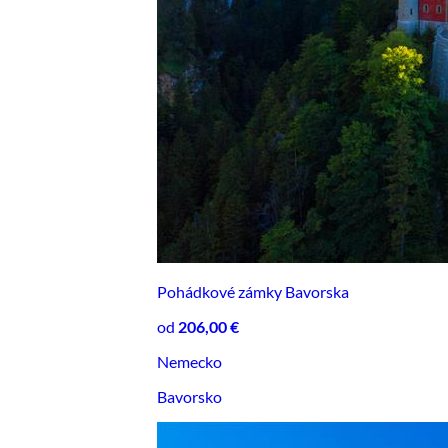
Pohádkové zámky Bavorska
od
206,00 €
Nemecko
Bavorsko