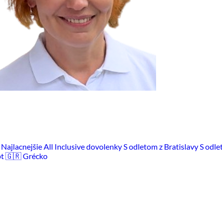
m
Najlacnejšie All Inclusive dovolenky
S odletom z Bratislavy
S odle
pt
🇬🇷 Grécko