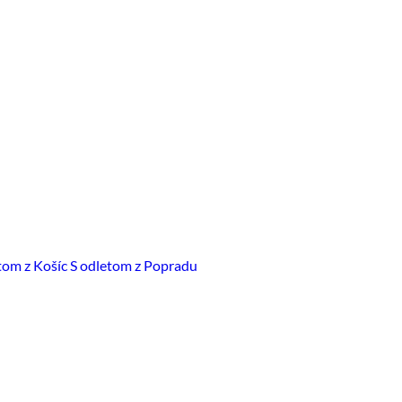
tom z Košíc
S odletom z Popradu