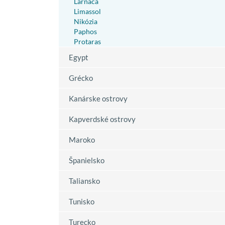
Larnaca
Limassol
Nikózia
Paphos
Protaras
Egypt
Grécko
Kanárske ostrovy
Kapverdské ostrovy
Maroko
Španielsko
Taliansko
Tunisko
Turecko