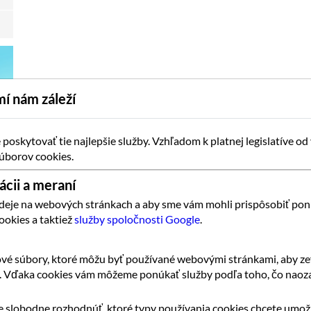
í nám záleží
oskytovať tie najlepšie služby. Vzhľadom k platnej legislatíve od
úborov cookies.
ácii a meraní
 deje na webových stránkach a aby sme vám mohli prispôsobiť pon
ookies a taktiež
služby spoločnosti Google
.
vé súbory, ktoré môžu byť používané webovými stránkami, aby zef
k. Vďaka cookies vám môžeme ponúkať služby podľa toho, čo naoza
 slobodne rozhodnúť, ktoré typy používania cookies chcete umožn