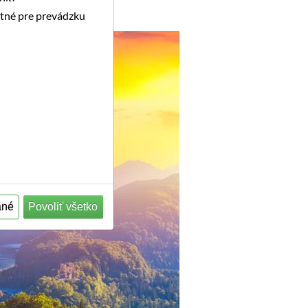
utné pre prevádzku
ané
Povoliť všetko