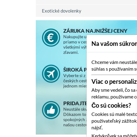
Exotické dovolenky
ZÁRUKA NAJNIŽŠEJ CENY
Nakupujte u nás za rovnaké ceny, ako
priamo v cestovnej kancelárii, so
Na vašom súkrom
všetkými výhodami a vernostnými
zľavami.
Chceme vám neustále p
súhlas s používaním s
ŠIROKÁ PONUKA ZÁJAZDOV
Vyberte si z ponuky slovenských a
Viac o personaliz
českých cestovných kancelárií na
jednom mieste.
Aby sme vedeli, čo sa
reklamu, používame c
PRIDAJTE SA K SPOKOJNÝM
Čo sú cookies?
Neustále skvalitňujeme svoje služby.
Cookies sú malé texto
Dôkazom toho je stále väčší počet
spokojných zákazníkov, ktorí cestujú s
používateľský zážito
našou cestovnou agentúrou.
nájsť.
Kedykoľvek sa môžete