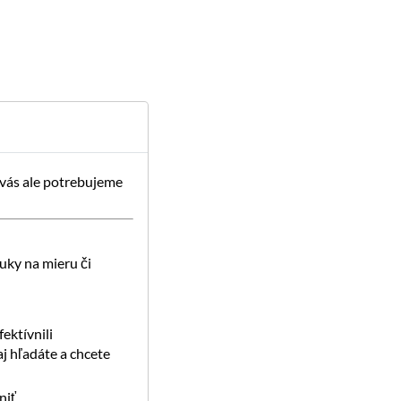
 vás ale potrebujeme
uky na mieru či
ektívnili
j hľadáte a chcete
iť.