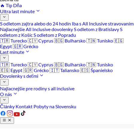
🔥 Tip Dňa
Ultra last minute
S odletom zajtra alebo do 24 hodín
Iba s All Inclusive stravovaním
Najlacnejšie All Inclusive dovolenky
S odletom z Bratislavy
S
odletom z Košíc
S odletom z Popradu
🇹🇷 Turecko
🇨🇾 Cyprus
🇧🇬 Bulharsko
🇹🇳 Tunisko
🇪🇬
Egypt
🇬🇷 Grécko
Last minute
🇹🇷 Turecko
🇨🇾 Cyprus
🇧🇬 Bulharsko
🇹🇳 Tunisko
🇪🇬 Egypt
🇬🇷 Grécko
🇮🇹 Taliansko
🇪🇸 Španielsko
Dovolenky s deťmi
Najlacnejšie pre rodiny s all inclusive
O nás
Články
Kontakt
Pobyty na Slovensku