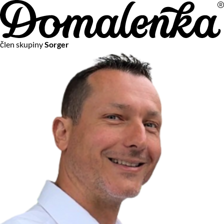
Na vašom súkromí nám záleží
člen skupiny
Sorger
Chceme vám neustále poskytovať tie najlepšie služby.
Vzhľadom k platnej legislatíve od vás ale potrebujeme súhlas
s používaním súborov cookies.
Viac o personalizácii a meraní
Aby sme vedeli, čo sa deje na webových stránkach a aby sme
vám mohli prispôsobiť ponuky na mieru či reklamu,
používame cookies a taktiež
služby spoločnosti Google
.
Čo sú cookies?
Cookies sú malé textové súbory, ktoré môžu byť používané
webovými stránkami, aby zefektívnili používateľský zážitok.
Vďaka cookies vám môžeme ponúkať služby podľa toho, čo
naozaj hľadáte a chcete nájsť.
Kedykoľvek sa môžete slobodne rozhodnúť, ktoré typy
používania cookies chcete umožniť.
Zákon uvádza, že môžeme ukladať cookies na vašom