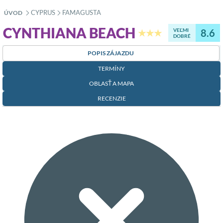
CYPRUS
FAMAGUSTA
ÚVOD
»
»
CYNTHIANA BEACH
VEĽMI
8.6
★★★
DOBRÉ
POPIS ZÁJAZDU
TERMÍNY
OBLASŤ A MAPA
RECENZIE