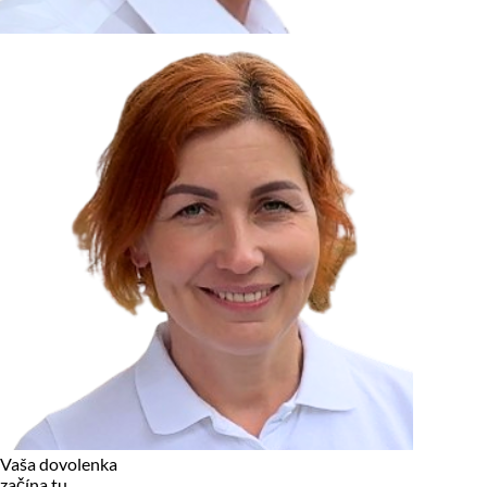
zariadení, pokiaľ sú nevyhnutne nutné pre prevádzku tejto
stránky. Pre všetky ostatné typy cookies potrebujeme vaše
povolenie.
Cookies, ktoré používame
Technické a nevyhnutné cookies
Analytické a marketingové cookies
Reklamné úložisko
Reklamné používateľské dáta
Personalizácia reklám
Odmietnuť
Povoliť vybrané
Povoliť všetko
Vaša dovolenka
začína tu