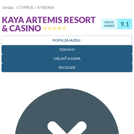
CYPRUS
KYRENIA
ÚVOD
»
»
KAYA ARTEMIS RESORT
VEĽMI
9.1
& CASINO
DOBRÉ
★★★★★
POPIS ZÁJAZDU
TERMÍNY
OBLASŤ A MAPA
RECENZIE