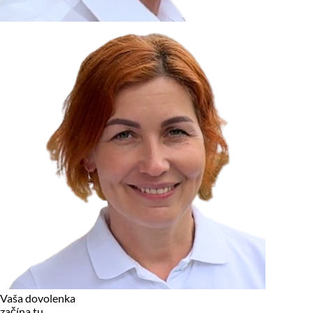
zariadení, pokiaľ sú nevyhnutne nutné pre prevádzku tejto
stránky. Pre všetky ostatné typy cookies potrebujeme vaše
povolenie.
Cookies, ktoré používame
Technické a nevyhnutné cookies
Analytické a marketingové cookies
Reklamné úložisko
Reklamné používateľské dáta
Personalizácia reklám
Odmietnuť
Povoliť vybrané
Povoliť všetko
Vaša dovolenka
začína tu