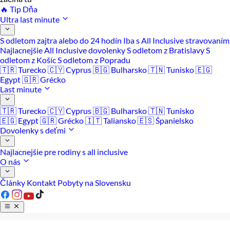
🔥 Tip Dňa
Ultra last minute
S odletom zajtra alebo do 24 hodín
Iba s All Inclusive stravovaním
Najlacnejšie All Inclusive dovolenky
S odletom z Bratislavy
S
odletom z Košíc
S odletom z Popradu
🇹🇷 Turecko
🇨🇾 Cyprus
🇧🇬 Bulharsko
🇹🇳 Tunisko
🇪🇬
Egypt
🇬🇷 Grécko
Last minute
🇹🇷 Turecko
🇨🇾 Cyprus
🇧🇬 Bulharsko
🇹🇳 Tunisko
🇪🇬 Egypt
🇬🇷 Grécko
🇮🇹 Taliansko
🇪🇸 Španielsko
Dovolenky s deťmi
Najlacnejšie pre rodiny s all inclusive
O nás
Články
Kontakt
Pobyty na Slovensku