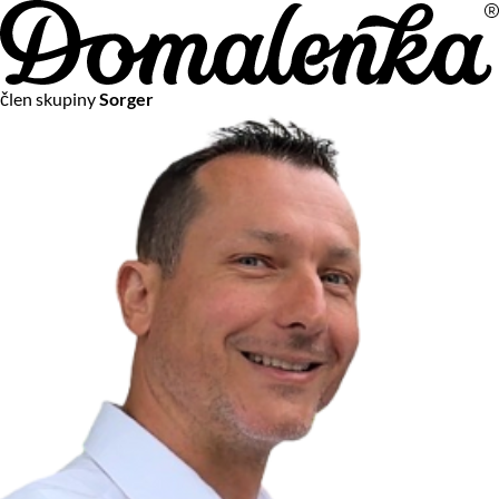
Na vašom súkromí nám záleží
člen skupiny
Sorger
Chceme vám neustále poskytovať tie najlepšie služby.
Vzhľadom k platnej legislatíve od vás ale potrebujeme súhlas
s používaním súborov cookies.
Viac o personalizácii a meraní
Aby sme vedeli, čo sa deje na webových stránkach a aby sme
vám mohli prispôsobiť ponuky na mieru či reklamu,
používame cookies a taktiež
služby spoločnosti Google
.
Čo sú cookies?
Cookies sú malé textové súbory, ktoré môžu byť používané
webovými stránkami, aby zefektívnili používateľský zážitok.
Vďaka cookies vám môžeme ponúkať služby podľa toho, čo
naozaj hľadáte a chcete nájsť.
Kedykoľvek sa môžete slobodne rozhodnúť, ktoré typy
používania cookies chcete umožniť.
Zákon uvádza, že môžeme ukladať cookies na vašom