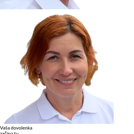
zariadení, pokiaľ sú nevyhnutne nutné pre prevádzku tejto
stránky. Pre všetky ostatné typy cookies potrebujeme vaše
povolenie.
Cookies, ktoré používame
Technické a nevyhnutné cookies
Analytické a marketingové cookies
Reklamné úložisko
Reklamné používateľské dáta
Personalizácia reklám
Odmietnuť
Povoliť vybrané
Povoliť všetko
Vaša dovolenka
začína tu