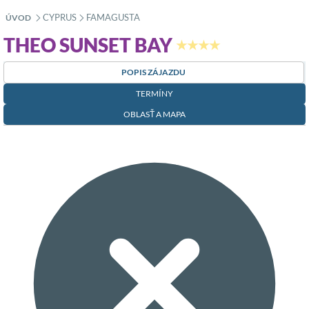
CYPRUS
FAMAGUSTA
ÚVOD
»
»
THEO SUNSET BAY
★★★★
POPIS ZÁJAZDU
TERMÍNY
OBLASŤ A MAPA