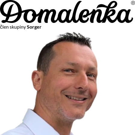
Na vašom súkromí nám záleží
člen skupiny
Sorger
Chceme vám neustále poskytovať tie najlepšie služby.
Vzhľadom k platnej legislatíve od vás ale potrebujeme súhlas
s používaním súborov cookies.
Viac o personalizácii a meraní
Aby sme vedeli, čo sa deje na webových stránkach a aby sme
vám mohli prispôsobiť ponuky na mieru či reklamu,
používame cookies a taktiež
služby spoločnosti Google
.
Čo sú cookies?
Cookies sú malé textové súbory, ktoré môžu byť používané
webovými stránkami, aby zefektívnili používateľský zážitok.
Vďaka cookies vám môžeme ponúkať služby podľa toho, čo
naozaj hľadáte a chcete nájsť.
Kedykoľvek sa môžete slobodne rozhodnúť, ktoré typy
používania cookies chcete umožniť.
Zákon uvádza, že môžeme ukladať cookies na vašom