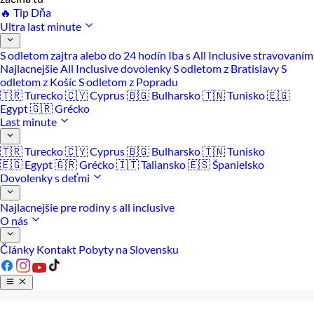
🔥 Tip Dňa
Ultra last minute
S odletom zajtra alebo do 24 hodín
Iba s All Inclusive stravovaním
Najlacnejšie All Inclusive dovolenky
S odletom z Bratislavy
S
odletom z Košíc
S odletom z Popradu
🇹🇷 Turecko
🇨🇾 Cyprus
🇧🇬 Bulharsko
🇹🇳 Tunisko
🇪🇬
Egypt
🇬🇷 Grécko
Last minute
🇹🇷 Turecko
🇨🇾 Cyprus
🇧🇬 Bulharsko
🇹🇳 Tunisko
🇪🇬 Egypt
🇬🇷 Grécko
🇮🇹 Taliansko
🇪🇸 Španielsko
Dovolenky s deťmi
Najlacnejšie pre rodiny s all inclusive
O nás
Články
Kontakt
Pobyty na Slovensku