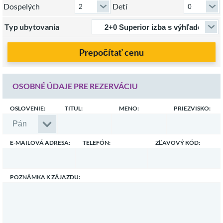
Dospelých
Detí
Typ ubytovania
Prepočítať cenu
OSOBNÉ ÚDAJE PRE REZERVÁCIU
OSLOVENIE:
TITUL:
MENO:
PRIEZVISKO:
E-MAILOVÁ ADRESA:
TELEFÓN:
ZĽAVOVÝ KÓD:
POZNÁMKA K ZÁJAZDU: