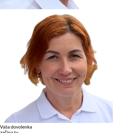
zariadení, pokiaľ sú nevyhnutne nutné pre prevádzku tejto
stránky. Pre všetky ostatné typy cookies potrebujeme vaše
povolenie.
Cookies, ktoré používame
Technické a nevyhnutné cookies
Analytické a marketingové cookies
Reklamné úložisko
Reklamné používateľské dáta
Personalizácia reklám
Odmietnuť
Povoliť vybrané
Povoliť všetko
Vaša dovolenka
začína tu