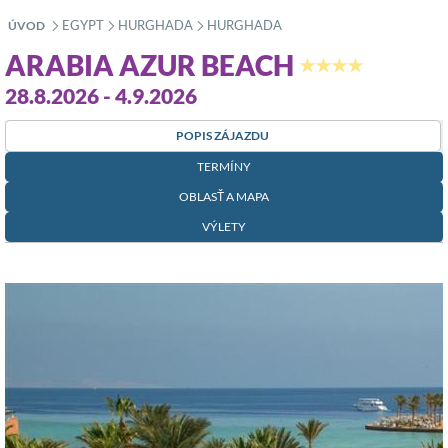
EGYPT
HURGHADA
HURGHADA
ÚVOD
»
»
»
ARABIA AZUR BEACH
★★★★
28.8.2026 - 4.9.2026
POPIS ZÁJAZDU
TERMÍNY
OBLASŤ A MAPA
VÝLETY