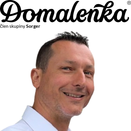
Na vašom súkromí nám záleží
člen skupiny
Sorger
Chceme vám neustále poskytovať tie najlepšie služby.
Vzhľadom k platnej legislatíve od vás ale potrebujeme súhlas
s používaním súborov cookies.
Viac o personalizácii a meraní
Aby sme vedeli, čo sa deje na webových stránkach a aby sme
vám mohli prispôsobiť ponuky na mieru či reklamu,
používame cookies a taktiež
služby spoločnosti Google
.
Čo sú cookies?
Cookies sú malé textové súbory, ktoré môžu byť používané
webovými stránkami, aby zefektívnili používateľský zážitok.
Vďaka cookies vám môžeme ponúkať služby podľa toho, čo
naozaj hľadáte a chcete nájsť.
Kedykoľvek sa môžete slobodne rozhodnúť, ktoré typy
používania cookies chcete umožniť.
Zákon uvádza, že môžeme ukladať cookies na vašom