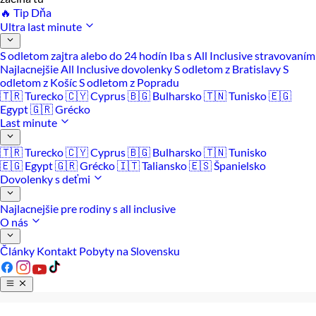
🔥 Tip Dňa
Ultra last minute
S odletom zajtra alebo do 24 hodín
Iba s All Inclusive stravovaním
Najlacnejšie All Inclusive dovolenky
S odletom z Bratislavy
S
odletom z Košíc
S odletom z Popradu
🇹🇷 Turecko
🇨🇾 Cyprus
🇧🇬 Bulharsko
🇹🇳 Tunisko
🇪🇬
Egypt
🇬🇷 Grécko
Last minute
🇹🇷 Turecko
🇨🇾 Cyprus
🇧🇬 Bulharsko
🇹🇳 Tunisko
🇪🇬 Egypt
🇬🇷 Grécko
🇮🇹 Taliansko
🇪🇸 Španielsko
Dovolenky s deťmi
Najlacnejšie pre rodiny s all inclusive
O nás
Články
Kontakt
Pobyty na Slovensku