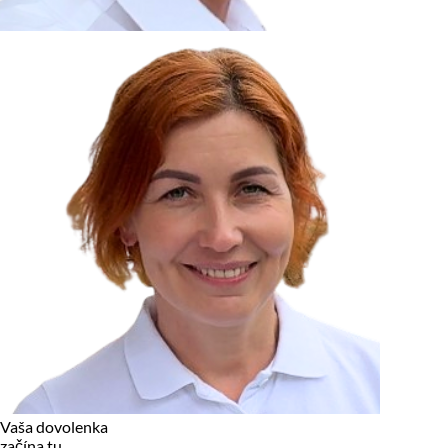
zariadení, pokiaľ sú nevyhnutne nutné pre prevádzku tejto
stránky. Pre všetky ostatné typy cookies potrebujeme vaše
povolenie.
Cookies, ktoré používame
Technické a nevyhnutné cookies
Analytické a marketingové cookies
Reklamné úložisko
Reklamné používateľské dáta
Personalizácia reklám
Odmietnuť
Povoliť vybrané
Povoliť všetko
Vaša dovolenka
začína tu