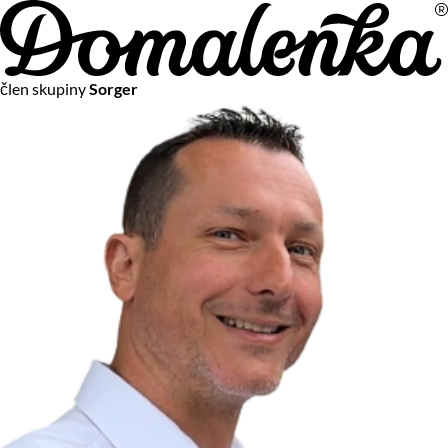
Na vašom súkromí nám záleží
člen skupiny
Sorger
Chceme vám neustále poskytovať tie najlepšie služby.
Vzhľadom k platnej legislatíve od vás ale potrebujeme súhlas
s používaním súborov cookies.
Viac o personalizácii a meraní
Aby sme vedeli, čo sa deje na webových stránkach a aby sme
vám mohli prispôsobiť ponuky na mieru či reklamu,
používame cookies a taktiež
služby spoločnosti Google
.
Čo sú cookies?
Cookies sú malé textové súbory, ktoré môžu byť používané
webovými stránkami, aby zefektívnili používateľský zážitok.
Vďaka cookies vám môžeme ponúkať služby podľa toho, čo
naozaj hľadáte a chcete nájsť.
Kedykoľvek sa môžete slobodne rozhodnúť, ktoré typy
používania cookies chcete umožniť.
Zákon uvádza, že môžeme ukladať cookies na vašom