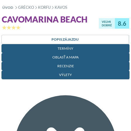
GRÉCKO
KORFU
KAVOS
ÚVOD
»
»
»
CAVOMARINA BEACH
VEĽMI
8.6
DOBRÉ
★★★★
POPIS ZÁJAZDU
TERMÍNY
OBLASŤ A MAPA
RECENZIE
VÝLETY