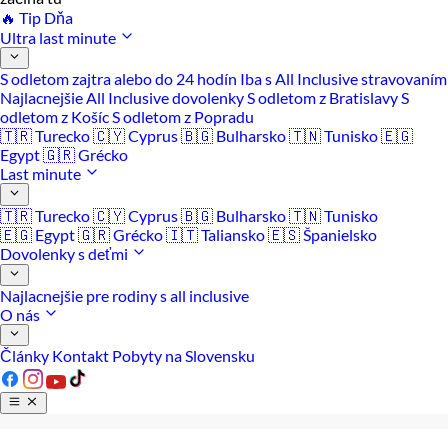
🔥 Tip Dňa
Ultra last minute
S odletom zajtra alebo do 24 hodín
Iba s All Inclusive stravovaním
Najlacnejšie All Inclusive dovolenky
S odletom z Bratislavy
S
odletom z Košíc
S odletom z Popradu
🇹🇷 Turecko
🇨🇾 Cyprus
🇧🇬 Bulharsko
🇹🇳 Tunisko
🇪🇬
Egypt
🇬🇷 Grécko
Last minute
🇹🇷 Turecko
🇨🇾 Cyprus
🇧🇬 Bulharsko
🇹🇳 Tunisko
🇪🇬 Egypt
🇬🇷 Grécko
🇮🇹 Taliansko
🇪🇸 Španielsko
Dovolenky s deťmi
Najlacnejšie pre rodiny s all inclusive
O nás
Články
Kontakt
Pobyty na Slovensku