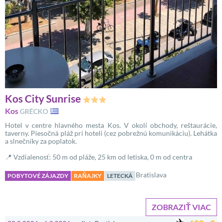
Kos City Sunrise
Kos
GRÉCKO
Hotel v centre hlavného mesta Kos. V okolí obchody, reštaurácie,
taverny. Piesočná pláž pri hoteli (cez pobrežnú komunikáciu). Lehátka
a slnečníky za poplatok.
📍 Vzdialenosť: 50 m od pláže, 25 km od letiska, 0 m od centra
Bratislava
POBYTOVÉ ZÁJAZDY
RAŇAJKY
LETECKÁ
ZOBRAZIŤ VIAC