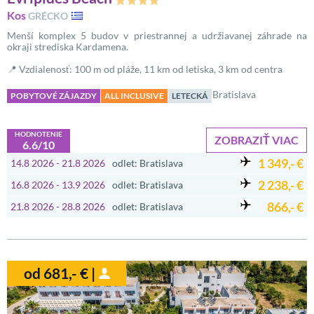
Kos
GRÉCKO
Menší komplex 5 budov v priestrannej a udržiavanej záhrade na
okraji strediska Kardamena.
📍 Vzdialenosť: 100 m od pláže, 11 km od letiska, 3 km od centra
Bratislava
POBYTOVÉ ZÁJAZDY
ALL INCLUSIVE
LETECKÁ
HODNOTENIE
ZOBRAZIŤ VIAC
6.6/10
1 349,- €
14.8 2026 - 21.8 2026
odlet: Bratislava
2 238,- €
16.8 2026 - 13.9 2026
odlet: Bratislava
866,- €
21.8 2026 - 28.8 2026
odlet: Bratislava
od 681,- € |