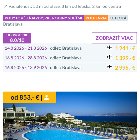
📍 Vzdialenosť: 50 m od pláže, 8 km od letiska, 2 km od centra
POBYTOVÉ ZÁJAZDY, PRE RODINY S DEŤMI
POLPENZIA
LETECKÁ
Bratislava
HODNOTENIE
ZOBRAZIŤ VIAC
8.0/10
1 241,- €
14.8 2026 - 21.8 2026
odlet: Bratislava
1 399,- €
16.8 2026 - 28.8 2026
odlet: Bratislava
2 995,- €
16.8 2026 - 13.9 2026
odlet: Bratislava
od 853,- € |