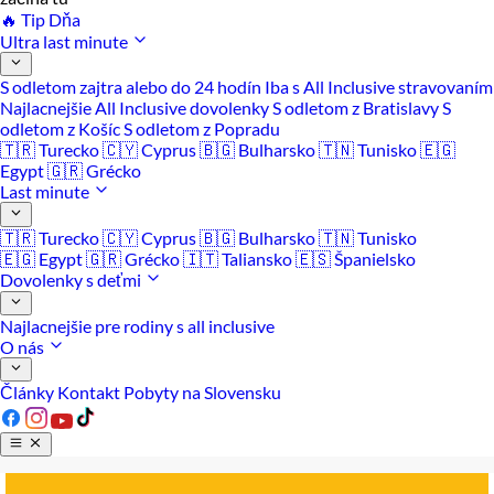
🔥 Tip Dňa
Ultra last minute
S odletom zajtra alebo do 24 hodín
Iba s All Inclusive stravovaním
Najlacnejšie All Inclusive dovolenky
S odletom z Bratislavy
S
odletom z Košíc
S odletom z Popradu
🇹🇷 Turecko
🇨🇾 Cyprus
🇧🇬 Bulharsko
🇹🇳 Tunisko
🇪🇬
Egypt
🇬🇷 Grécko
Last minute
🇹🇷 Turecko
🇨🇾 Cyprus
🇧🇬 Bulharsko
🇹🇳 Tunisko
🇪🇬 Egypt
🇬🇷 Grécko
🇮🇹 Taliansko
🇪🇸 Španielsko
Dovolenky s deťmi
Najlacnejšie pre rodiny s all inclusive
O nás
Články
Kontakt
Pobyty na Slovensku