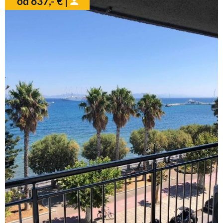
od 637,- € |