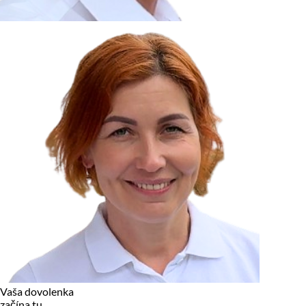
zariadení, pokiaľ sú nevyhnutne nutné pre prevádzku tejto
stránky. Pre všetky ostatné typy cookies potrebujeme vaše
povolenie.
Cookies, ktoré používame
Technické a nevyhnutné cookies
Analytické a marketingové cookies
Reklamné úložisko
Reklamné používateľské dáta
Personalizácia reklám
Odmietnuť
Povoliť vybrané
Povoliť všetko
Vaša dovolenka
začína tu