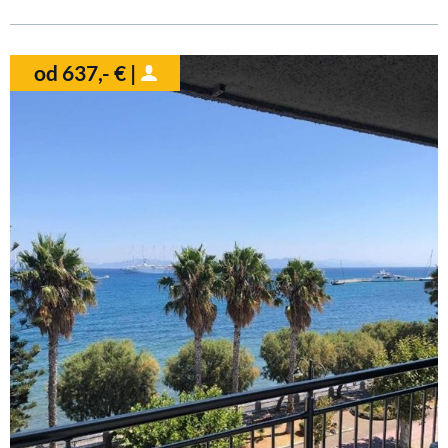
od 637,- € |