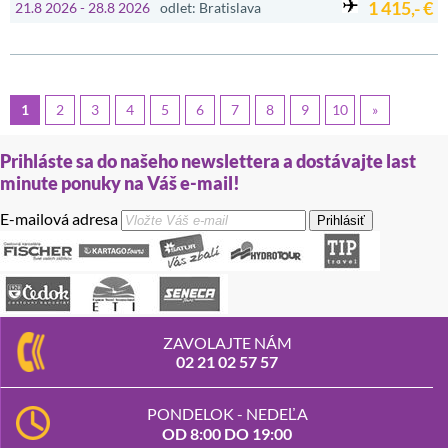
1 415,- €
21.8 2026 - 28.8 2026
odlet: Bratislava
1
2
3
4
5
6
7
8
9
10
»
Prihláste sa do našeho newslettera a dostávajte last
minute ponuky na Váš e-mail!
E-mailová adresa
Prihlásiť
ZAVOLAJTE NÁM
02 21 02 57 57
PONDELOK - NEDEĽA
OD 8:00 DO 19:00