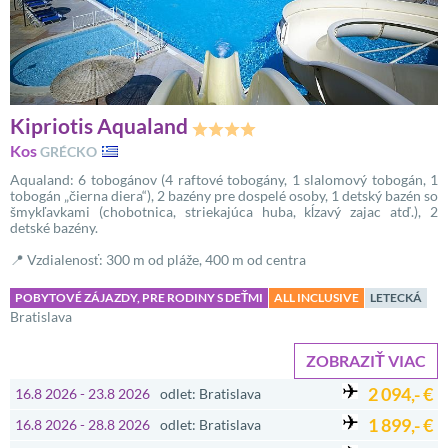
Kipriotis Aqualand
Kos
GRÉCKO
Aqualand: 6 tobogánov (4 raftové tobogány, 1 slalomový tobogán, 1
tobogán „čierna diera“), 2 bazény pre dospelé osoby, 1 detský bazén so
šmykľavkami (chobotnica, striekajúca huba, kĺzavý zajac atď.), 2
detské bazény.
📍 Vzdialenosť: 300 m od pláže, 400 m od centra
POBYTOVÉ ZÁJAZDY, PRE RODINY S DEŤMI
ALL INCLUSIVE
LETECKÁ
Bratislava
ZOBRAZIŤ VIAC
2 094,- €
16.8 2026 - 23.8 2026
odlet: Bratislava
1 899,- €
16.8 2026 - 28.8 2026
odlet: Bratislava