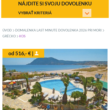
NÁJDITE SI SVOJU DOVOLENKU
VYBRAŤ KRITERIÁ
ÚVOD
DOMALENKA LAST MINUTE DOVOLENKA 2026 PRI MORI
»
»
GRÉCKO
KOS
»
od 516,- € |