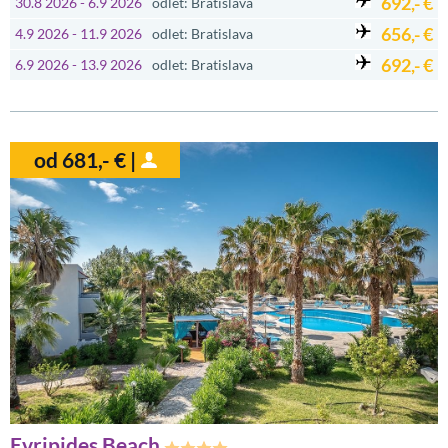
692,- €
30.8 2026 - 6.9 2026
odlet: Bratislava
656,- €
4.9 2026 - 11.9 2026
odlet: Bratislava
692,- €
6.9 2026 - 13.9 2026
odlet: Bratislava
od 681,- € |
Evripides Beach