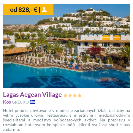
od 828,- € |
Lagas Aegean Village
Kos
GRÉCKO
Hotel ponúka ubytovanie v moderne zariadených izbách, služby na
veľmi vysokej úrovni, reštauráciu s miestnymi i medzinárodnými
špecialitami a množstvo voľnočasových aktivít. Na prepravu v
rozsiahlom hotelovom komplexe môžu klienti využívať shuttle bus
zadarmo.