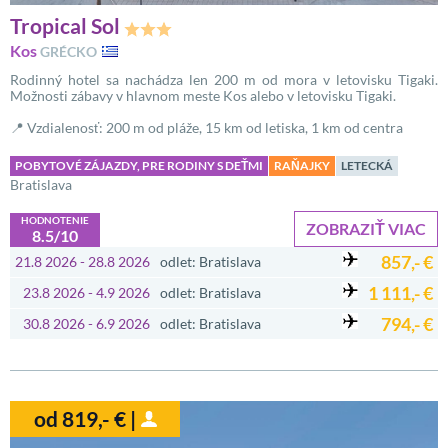
Tropical Sol
Kos
GRÉCKO
Rodinný hotel sa nachádza len 200 m od mora v letovisku Tigaki.
Možnosti zábavy v hlavnom meste Kos alebo v letovisku Tigaki.
📍 Vzdialenosť: 200 m od pláže, 15 km od letiska, 1 km od centra
POBYTOVÉ ZÁJAZDY, PRE RODINY S DEŤMI
RAŇAJKY
LETECKÁ
Bratislava
HODNOTENIE
ZOBRAZIŤ VIAC
8.5/10
857,- €
21.8 2026 - 28.8 2026
odlet: Bratislava
1 111,- €
23.8 2026 - 4.9 2026
odlet: Bratislava
794,- €
30.8 2026 - 6.9 2026
odlet: Bratislava
od 819,- € |