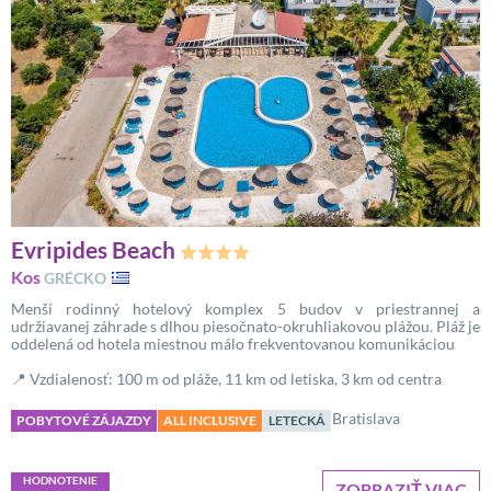
Evripides Beach
Kos
GRÉCKO
Menší rodinný hotelový komplex 5 budov v priestrannej a
udržiavanej záhrade s dlhou piesočnato-okruhliakovou plážou. Pláž je
oddelená od hotela miestnou málo frekventovanou komunikáciou
📍 Vzdialenosť: 100 m od pláže, 11 km od letiska, 3 km od centra
Bratislava
POBYTOVÉ ZÁJAZDY
ALL INCLUSIVE
LETECKÁ
HODNOTENIE
ZOBRAZIŤ VIAC