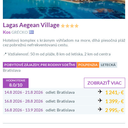
Lagas Aegean Village
Kos
GRÉCKO
Hotelový komplex s krásnym výhľadom na more, dlhá piesočná pláž
cez pobrežnú nefrekventovanú cestu.
📍 Vzdialenosť: 50 m od pláže, 8 km od letiska, 2 km od centra
POBYTOVÉ ZÁJAZDY, PRE RODINY S DEŤMI
POLPENZIA
LETECKÁ
Bratislava
HODNOTENIE
ZOBRAZIŤ VIAC
8.0/10
1 241,- €
14.8 2026 - 21.8 2026
odlet: Bratislava
1 399,- €
16.8 2026 - 28.8 2026
odlet: Bratislava
2 995,- €
16.8 2026 - 13.9 2026
odlet: Bratislava