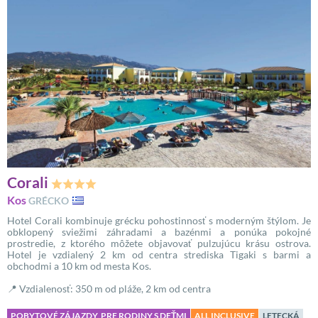
Corali
Kos
GRÉCKO
Hotel Corali kombinuje grécku pohostinnosť s moderným štýlom. Je
obklopený sviežimi záhradami a bazénmi a ponúka pokojné
prostredie, z ktorého môžete objavovať pulzujúcu krásu ostrova.
Hotel je vzdialený 2 km od centra strediska Tigaki s barmi a
obchodmi a 10 km od mesta Kos.
📍 Vzdialenosť: 350 m od pláže, 2 km od centra
POBYTOVÉ ZÁJAZDY, PRE RODINY S DEŤMI
ALL INCLUSIVE
LETECKÁ