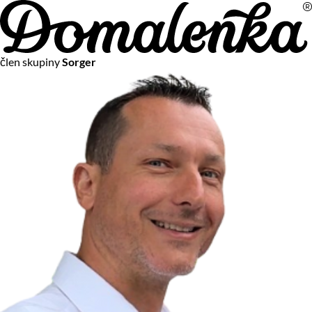
Na vašom súkromí nám záleží
člen skupiny
Sorger
Chceme vám neustále poskytovať tie najlepšie služby.
Vzhľadom k platnej legislatíve od vás ale potrebujeme súhlas
s používaním súborov cookies.
Viac o personalizácii a meraní
Aby sme vedeli, čo sa deje na webových stránkach a aby sme
vám mohli prispôsobiť ponuky na mieru či reklamu,
používame cookies a taktiež
služby spoločnosti Google
.
Čo sú cookies?
Cookies sú malé textové súbory, ktoré môžu byť používané
webovými stránkami, aby zefektívnili používateľský zážitok.
Vďaka cookies vám môžeme ponúkať služby podľa toho, čo
naozaj hľadáte a chcete nájsť.
Kedykoľvek sa môžete slobodne rozhodnúť, ktoré typy
používania cookies chcete umožniť.
Zákon uvádza, že môžeme ukladať cookies na vašom