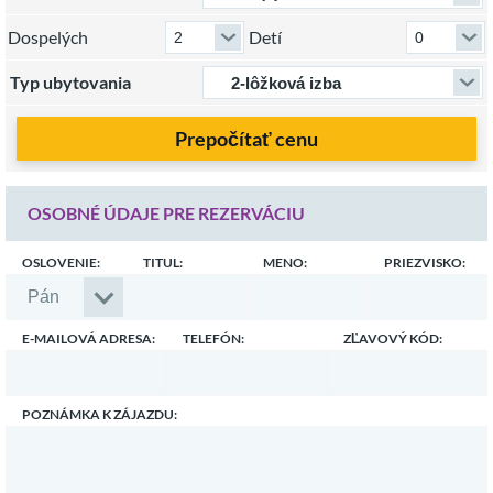
Dospelých
Detí
Typ ubytovania
Prepočítať cenu
OSOBNÉ ÚDAJE PRE REZERVÁCIU
OSLOVENIE:
TITUL:
MENO:
PRIEZVISKO:
E-MAILOVÁ ADRESA:
TELEFÓN:
ZĽAVOVÝ KÓD:
POZNÁMKA K ZÁJAZDU: