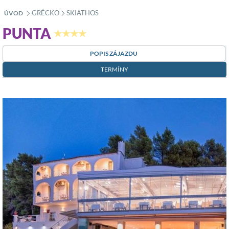
GRÉCKO
SKIATHOS
ÚVOD
»
»
PUNTA
★★★★
POPIS ZÁJAZDU
TERMÍNY