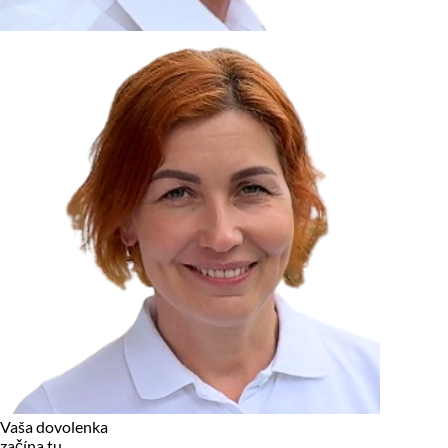
zariadení, pokiaľ sú nevyhnutne nutné pre prevádzku tejto
stránky. Pre všetky ostatné typy cookies potrebujeme vaše
povolenie.
Cookies, ktoré používame
Technické a nevyhnutné cookies
Analytické a marketingové cookies
Reklamné úložisko
Reklamné používateľské dáta
Personalizácia reklám
Odmietnuť
Povoliť vybrané
Povoliť všetko
Vaša dovolenka
začína tu