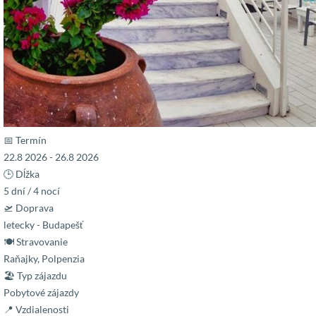
📅 Termín
22.8 2026 - 26.8 2026
🕒 Dĺžka
5 dní / 4 nocí
🛫 Doprava
letecky - Budapešť
🍽 Stravovanie
Raňajky, Polpenzia
🏖 Typ zájazdu
Pobytové zájazdy
📍 Vzdialenosti