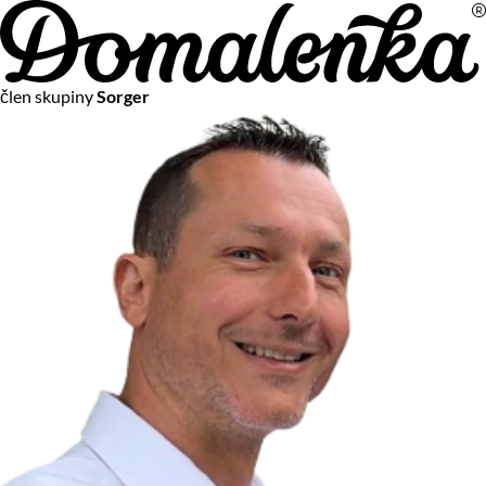
Na vašom súkromí nám záleží
člen skupiny
Sorger
Chceme vám neustále poskytovať tie najlepšie služby.
Vzhľadom k platnej legislatíve od vás ale potrebujeme súhlas
s používaním súborov cookies.
Viac o personalizácii a meraní
Aby sme vedeli, čo sa deje na webových stránkach a aby sme
vám mohli prispôsobiť ponuky na mieru či reklamu,
používame cookies a taktiež
služby spoločnosti Google
.
Čo sú cookies?
Cookies sú malé textové súbory, ktoré môžu byť používané
webovými stránkami, aby zefektívnili používateľský zážitok.
Vďaka cookies vám môžeme ponúkať služby podľa toho, čo
naozaj hľadáte a chcete nájsť.
Kedykoľvek sa môžete slobodne rozhodnúť, ktoré typy
používania cookies chcete umožniť.
Zákon uvádza, že môžeme ukladať cookies na vašom