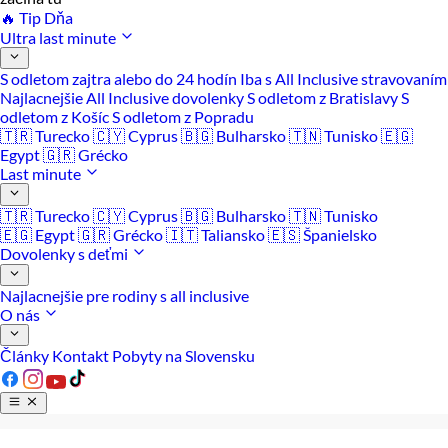
🔥 Tip Dňa
Ultra last minute
S odletom zajtra alebo do 24 hodín
Iba s All Inclusive stravovaním
Najlacnejšie All Inclusive dovolenky
S odletom z Bratislavy
S
odletom z Košíc
S odletom z Popradu
🇹🇷 Turecko
🇨🇾 Cyprus
🇧🇬 Bulharsko
🇹🇳 Tunisko
🇪🇬
Egypt
🇬🇷 Grécko
Last minute
🇹🇷 Turecko
🇨🇾 Cyprus
🇧🇬 Bulharsko
🇹🇳 Tunisko
🇪🇬 Egypt
🇬🇷 Grécko
🇮🇹 Taliansko
🇪🇸 Španielsko
Dovolenky s deťmi
Najlacnejšie pre rodiny s all inclusive
O nás
Články
Kontakt
Pobyty na Slovensku