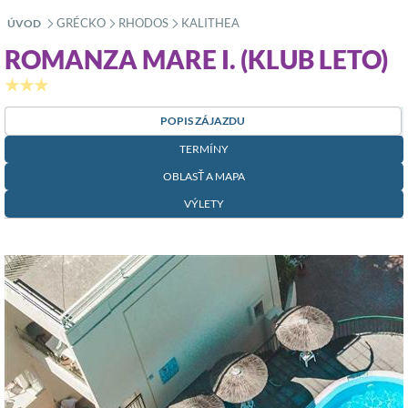
GRÉCKO
RHODOS
KALITHEA
ÚVOD
»
»
»
ROMANZA MARE I. (KLUB LETO)
★★★
POPIS ZÁJAZDU
TERMÍNY
OBLASŤ A MAPA
VÝLETY