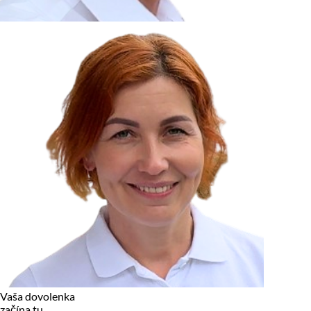
zariadení, pokiaľ sú nevyhnutne nutné pre prevádzku tejto
stránky. Pre všetky ostatné typy cookies potrebujeme vaše
povolenie.
Cookies, ktoré používame
Technické a nevyhnutné cookies
Analytické a marketingové cookies
Reklamné úložisko
Reklamné používateľské dáta
Personalizácia reklám
Odmietnuť
Povoliť vybrané
Povoliť všetko
Vaša dovolenka
začína tu