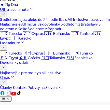
🔥 Tip Dňa
Ultra last minute
S odletom zajtra alebo do 24 hodín
Iba s All Inclusive stravovaním
Najlacnejšie All Inclusive dovolenky
S odletom z Bratislavy
S
odletom z Košíc
S odletom z Popradu
🇹🇷 Turecko
🇨🇾 Cyprus
🇧🇬 Bulharsko
🇹🇳 Tunisko
🇪🇬
Egypt
🇬🇷 Grécko
Last minute
🇹🇷 Turecko
🇨🇾 Cyprus
🇧🇬 Bulharsko
🇹🇳 Tunisko
🇪🇬 Egypt
🇬🇷 Grécko
🇮🇹 Taliansko
🇪🇸 Španielsko
Dovolenky s deťmi
Najlacnejšie pre rodiny s all inclusive
O nás
Články
Kontakt
Pobyty na Slovensku