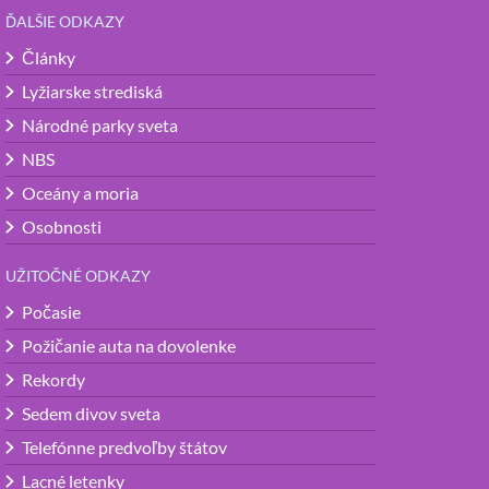
ĎALŠIE ODKAZY
Články
Lyžiarske strediská
Národné parky sveta
NBS
Oceány a moria
Osobnosti
UŽITOČNÉ ODKAZY
Počasie
Požičanie auta na dovolenke
Rekordy
Sedem divov sveta
Telefónne predvoľby štátov
Lacné letenky