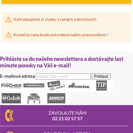
Vyhradzujeme si chybu v cenách a termínoch.
Konečná cena bude potvrdená našim pracovníkom !
Prihláste sa do našeho newslettera a dostávajte last
minute ponuky na Váš e-mail!
E-mailová adresa
Prihlásiť
ZAVOLAJTE NÁM
02 21 02 57 57