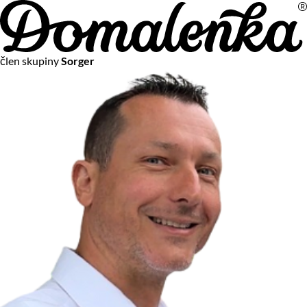
Na vašom súkromí nám záleží
člen skupiny
Sorger
Chceme vám neustále poskytovať tie najlepšie služby.
Vzhľadom k platnej legislatíve od vás ale potrebujeme súhlas
s používaním súborov cookies.
Viac o personalizácii a meraní
Aby sme vedeli, čo sa deje na webových stránkach a aby sme
vám mohli prispôsobiť ponuky na mieru či reklamu,
používame cookies a taktiež
služby spoločnosti Google
.
Čo sú cookies?
Cookies sú malé textové súbory, ktoré môžu byť používané
webovými stránkami, aby zefektívnili používateľský zážitok.
Vďaka cookies vám môžeme ponúkať služby podľa toho, čo
naozaj hľadáte a chcete nájsť.
Kedykoľvek sa môžete slobodne rozhodnúť, ktoré typy
používania cookies chcete umožniť.
Zákon uvádza, že môžeme ukladať cookies na vašom