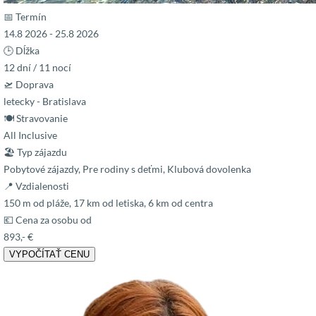
📅 Termín
14.8 2026 - 25.8 2026
🕒 Dĺžka
12 dní / 11 nocí
🛫 Doprava
letecky - Bratislava
🍽 Stravovanie
All Inclusive
🏖 Typ zájazdu
Pobytové zájazdy, Pre rodiny s deťmi, Klubová dovolenka
📍 Vzdialenosti
150 m od pláže, 17 km od letiska, 6 km od centra
💶 Cena za osobu od
893,- €
VYPOČÍTAŤ CENU