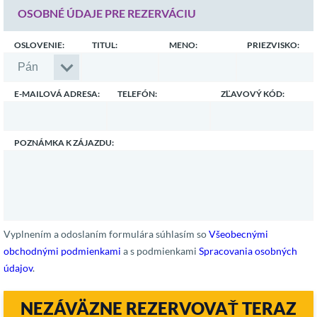
OSOBNÉ ÚDAJE PRE REZERVÁCIU
OSLOVENIE:
TITUL:
MENO:
PRIEZVISKO:
E-MAILOVÁ ADRESA:
TELEFÓN:
ZĽAVOVÝ KÓD:
POZNÁMKA K ZÁJAZDU:
Vyplnením a odoslaním formulára súhlasím so
Všeobecnými
obchodnými podmienkami
a s podmienkami
Spracovania osobných
údajov
.
NEZÁVÄZNE REZERVOVAŤ TERAZ