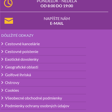
PONDELOK - NEDEĽA
OD 8:00 DO 19:00
NAPÍŠTE NÁM
E-MAIL
DÔLEŽITÉ ODKAZY
Cestovné kancelárie
Cestovné poistenie
Exotické dovolenky
Geografické oblasti
Golfové ihriská
Ostrovy
Cookies
Všeobecné obchodné podmienky
Podmienky ochrany osobných údajov