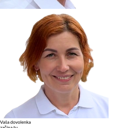
zariadení, pokiaľ sú nevyhnutne nutné pre prevádzku tejto
stránky. Pre všetky ostatné typy cookies potrebujeme vaše
povolenie.
Cookies, ktoré používame
Technické a nevyhnutné cookies
Analytické a marketingové cookies
Reklamné úložisko
Reklamné používateľské dáta
Personalizácia reklám
Odmietnuť
Povoliť vybrané
Povoliť všetko
Vaša dovolenka
začína tu