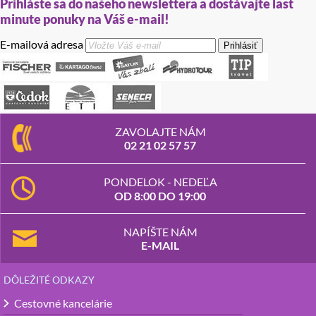
Prihláste sa do našeho newslettera a dostávajte last
minute ponuky na Váš e-mail!
E-mailová adresa
Prihlásiť
ZAVOLAJTE NÁM
02 21 02 57 57
PONDELOK - NEDEĽA
OD 8:00 DO 19:00
NAPÍŠTE NÁM
E-MAIL
DÔLEŽITÉ ODKAZY
Cestovné kancelárie