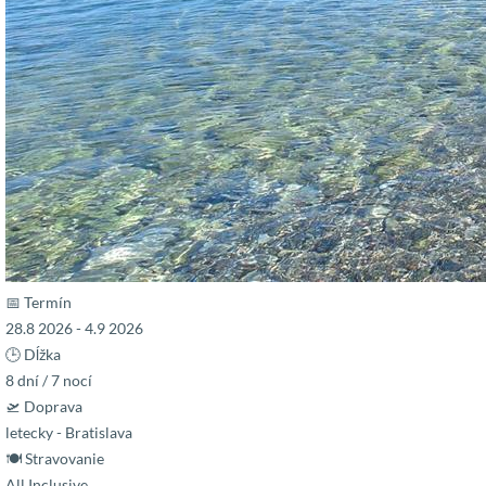
📅 Termín
28.8 2026 - 4.9 2026
🕒 Dĺžka
8 dní / 7 nocí
🛫 Doprava
letecky - Bratislava
🍽 Stravovanie
All Inclusive