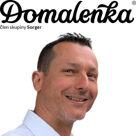
Na vašom súkromí nám záleží
člen skupiny
Sorger
Chceme vám neustále poskytovať tie najlepšie služby.
Vzhľadom k platnej legislatíve od vás ale potrebujeme súhlas
s používaním súborov cookies.
Viac o personalizácii a meraní
Aby sme vedeli, čo sa deje na webových stránkach a aby sme
vám mohli prispôsobiť ponuky na mieru či reklamu,
používame cookies a taktiež
služby spoločnosti Google
.
Čo sú cookies?
Cookies sú malé textové súbory, ktoré môžu byť používané
webovými stránkami, aby zefektívnili používateľský zážitok.
Vďaka cookies vám môžeme ponúkať služby podľa toho, čo
naozaj hľadáte a chcete nájsť.
Kedykoľvek sa môžete slobodne rozhodnúť, ktoré typy
používania cookies chcete umožniť.
Zákon uvádza, že môžeme ukladať cookies na vašom