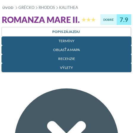
GRÉCKO
RHODOS
KALITHEA
ÚVOD
»
»
»
ROMANZA MARE II.
7.9
★★★
DOBRÉ
POPIS ZÁJAZDU
TERMÍNY
OBLASŤ A MAPA
RECENZIE
VÝLETY