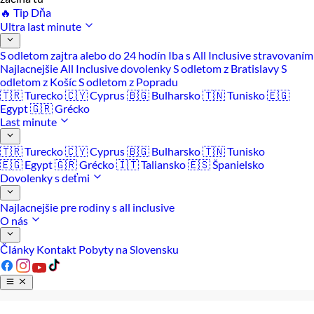
🔥 Tip Dňa
Ultra last minute
S odletom zajtra alebo do 24 hodín
Iba s All Inclusive stravovaním
Najlacnejšie All Inclusive dovolenky
S odletom z Bratislavy
S
odletom z Košíc
S odletom z Popradu
🇹🇷 Turecko
🇨🇾 Cyprus
🇧🇬 Bulharsko
🇹🇳 Tunisko
🇪🇬
Egypt
🇬🇷 Grécko
Last minute
🇹🇷 Turecko
🇨🇾 Cyprus
🇧🇬 Bulharsko
🇹🇳 Tunisko
🇪🇬 Egypt
🇬🇷 Grécko
🇮🇹 Taliansko
🇪🇸 Španielsko
Dovolenky s deťmi
Najlacnejšie pre rodiny s all inclusive
O nás
Články
Kontakt
Pobyty na Slovensku