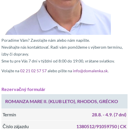
Poradíme Vám? Zavolajte nám alebo nám napíšte.
Neváhajte nás kontaktovať. Radi vám pomôžeme s výberom termínu,
izby či dopravy.
Sme tu pre Vás 7 dní v týždni od 8:00 do 19:00, vrátane sviatkov.
Volajte na
02 21 02 57 57
alebo píšte na
info@domalenka.sk
.
Rezervačný formulár
ROMANZA MARE II. (KLUB LETO), RHODOS, GRÉCKO
Termín
28.8.
- 4.9.
(7 dní)
Číslo zájazdu
1380512/91059750 |
CK