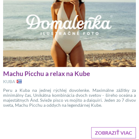
Machu Picchu a relax na Kube
KUBA
Peru a Kuba na jednej rýchlej dovolenke. Maximálne zážitky za
minimálny čas. Unikátna kombinácia dvoch svetov - šíreho oceána a
majestátnych Ánd. Svieže pisco vs mojito a daiquiri. Jeden zo 7 divov
sveta, Machu Picchu a oddych na legendárnej Kube.
ZOBRAZIŤ VIAC