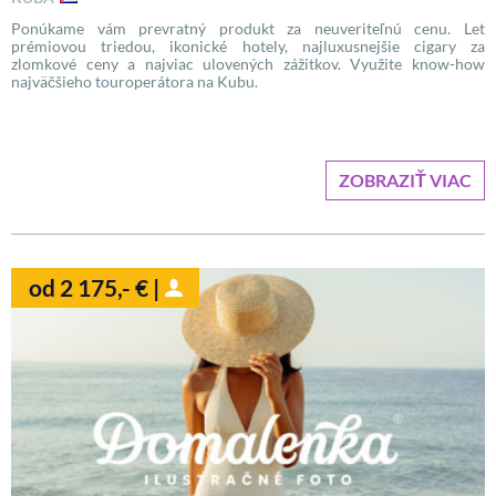
Ponúkame vám prevratný produkt za neuveriteľnú cenu. Let
prémiovou triedou, ikonické hotely, najluxusnejšie cigary za
zlomkové ceny a najviac ulovených zážitkov. Využite know-how
najväčšieho touroperátora na Kubu.
ZOBRAZIŤ VIAC
od 2 175,- € |