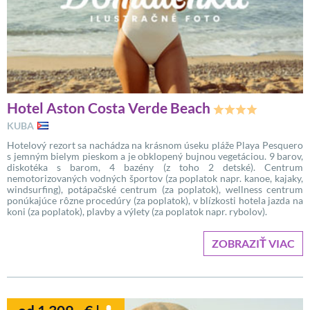
Hotel Aston Costa Verde Beach
KUBA
Hotelový rezort sa nachádza na krásnom úseku pláže Playa Pesquero
s jemným bielym pieskom a je obklopený bujnou vegetáciou. 9 barov,
diskotéka s barom, 4 bazény (z toho 2 detské). Centrum
nemotorizovaných vodných športov (za poplatok napr. kanoe, kajaky,
windsurfing), potápačské centrum (za poplatok), wellness centrum
ponúkajúce rôzne procedúry (za poplatok), v blízkosti hotela jazda na
koni (za poplatok), plavby a výlety (za poplatok napr. rybolov).
ZOBRAZIŤ VIAC