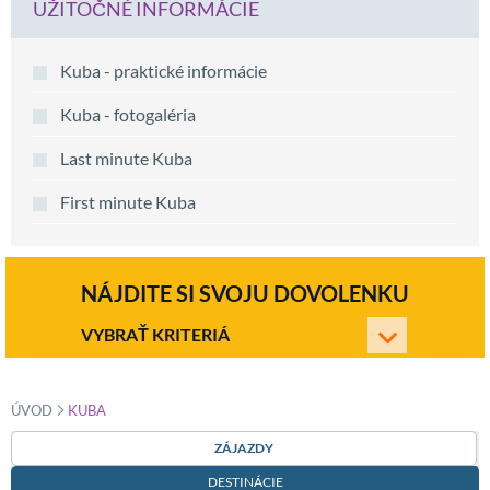
UŽITOČNÉ INFORMÁCIE
Kuba - praktické informácie
Kuba - fotogaléria
Last minute Kuba
First minute Kuba
NÁJDITE SI SVOJU DOVOLENKU
VYBRAŤ KRITERIÁ
»
ÚVOD
KUBA
ZÁJAZDY
DESTINÁCIE