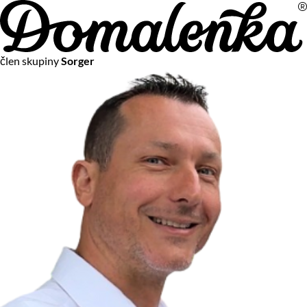
Na vašom súkromí nám záleží
člen skupiny
Sorger
Chceme vám neustále poskytovať tie najlepšie služby.
Vzhľadom k platnej legislatíve od vás ale potrebujeme súhlas
s používaním súborov cookies.
Viac o personalizácii a meraní
Aby sme vedeli, čo sa deje na webových stránkach a aby sme
vám mohli prispôsobiť ponuky na mieru či reklamu,
používame cookies a taktiež
služby spoločnosti Google
.
Čo sú cookies?
Cookies sú malé textové súbory, ktoré môžu byť používané
webovými stránkami, aby zefektívnili používateľský zážitok.
Vďaka cookies vám môžeme ponúkať služby podľa toho, čo
naozaj hľadáte a chcete nájsť.
Kedykoľvek sa môžete slobodne rozhodnúť, ktoré typy
používania cookies chcete umožniť.
Zákon uvádza, že môžeme ukladať cookies na vašom