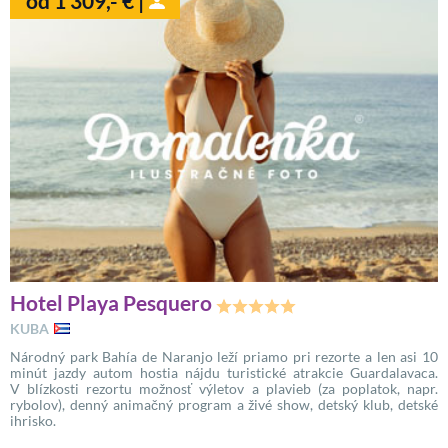
od 1 309,- € |
Hotel Playa Pesquero
KUBA
Národný park Bahía de Naranjo leží priamo pri rezorte a len asi 10
minút jazdy autom hostia nájdu turistické atrakcie Guardalavaca.
V blízkosti rezortu možnosť výletov a plavieb (za poplatok, napr.
rybolov), denný animačný program a živé show, detský klub, detské
ihrisko.