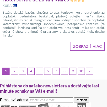
KUBA
Bazén, detský bazén, slnečná terasa, tenisový kurt (osvetlenie za
poplatok), bedminton, basketbal, plážový volejbal, herňa (šípky,
biliard, stolný tenis), minigolf, centrum vodných športov (za poplatok
katamarány, windsurfing), šnorchlovanie, potápačské centrum (za
poplatok), jazda na koni (za poplatok), wellness centrum (za poplatok),
večerné show a animačné programy, diskotéka, detský klub, detské
ihrisko.
ZOBRAZIŤ VIAC
1
2
3
4
5
6
7
8
9
10
»
Prihláste sa do našeho newslettera a dostávajte last
minute ponuky na Váš e-mail!
E-mailová adresa
Prihlásiť