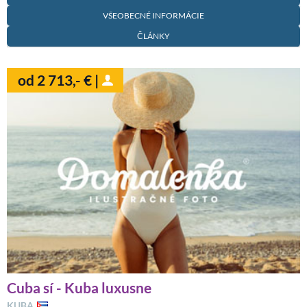
VŠEOBECNÉ INFORMÁCIE
ČLÁNKY
od 2 713,- € |
Cuba sí - Kuba luxusne
KUBA