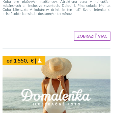
Kuba pre plážových nadšencov. Atraktívna cena v najlepších
kubánskych all inclusive rezortoch. Daiquiri, Pina colada, Mojito,
Cuba Libre...ktorý kubánsky drink je ten naj? Svoju letenku si
prispôsobte k desiatke dostupných termínov.
ZOBRAZIŤ VIAC
od 1 550,- € |