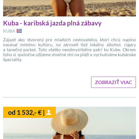
Kuba - karibská jazda plná zábavy
KUBA
Zájazd ako stvorený pre mladých cestovateľov, ktorí chcú naplno
nasávať miestnu kultúru, no zároveň tiež lokálny alkohol, cigary
a tanečný parket. Toto všetko neodmysliteľne patrí ku Kube. Okrem
toho si spoločne užijeme slnečné dni na pláži a vychutnáme kubánske
špeciality.
ZOBRAZIŤ VIAC
od 1 532,- € |