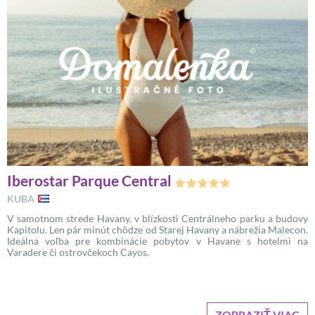
Iberostar Parque Central
KUBA
V samotnom strede Havany, v blízkosti Centrálneho parku a budovy
Kapitolu. Len pár minút chôdze od Starej Havany a nábrežia Malecon.
Ideálna voľba pre kombinácie pobytov v Havane s hotelmi na
Varadere či ostrovčekoch Cayos.
ZOBRAZIŤ VIAC