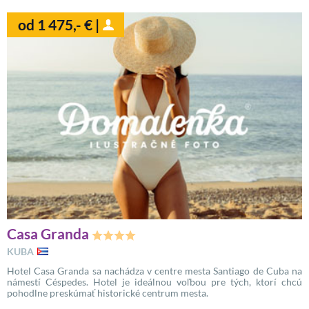
od 1 475,- € |
Casa Granda
KUBA
Hotel Casa Granda sa nachádza v centre mesta Santiago de Cuba na
námestí Céspedes. Hotel je ideálnou voľbou pre tých, ktorí chcú
pohodlne preskúmať historické centrum mesta.