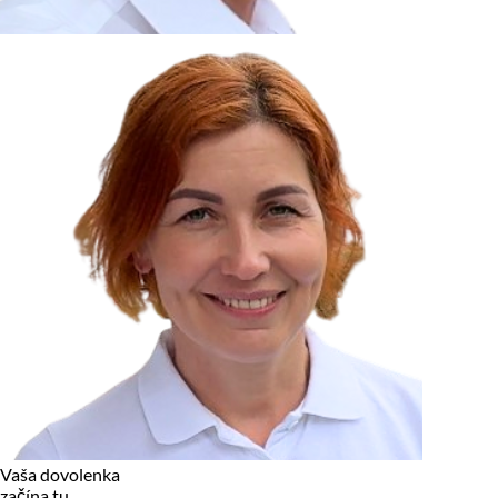
zariadení, pokiaľ sú nevyhnutne nutné pre prevádzku tejto
stránky. Pre všetky ostatné typy cookies potrebujeme vaše
povolenie.
Cookies, ktoré používame
Technické a nevyhnutné cookies
Analytické a marketingové cookies
Reklamné úložisko
Reklamné používateľské dáta
Personalizácia reklám
Odmietnuť
Povoliť vybrané
Povoliť všetko
Vaša dovolenka
začína tu