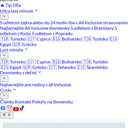
🔥 Tip Dňa
Ultra last minute
S odletom zajtra alebo do 24 hodín
Iba s All Inclusive stravovaním
Najlacnejšie All Inclusive dovolenky
S odletom z Bratislavy
S
odletom z Košíc
S odletom z Popradu
🇹🇷 Turecko
🇨🇾 Cyprus
🇧🇬 Bulharsko
🇹🇳 Tunisko
🇪🇬
Egypt
🇬🇷 Grécko
Last minute
🇹🇷 Turecko
🇨🇾 Cyprus
🇧🇬 Bulharsko
🇹🇳 Tunisko
🇪🇬 Egypt
🇬🇷 Grécko
🇮🇹 Taliansko
🇪🇸 Španielsko
Dovolenky s deťmi
Najlacnejšie pre rodiny s all inclusive
O nás
Články
Kontakt
Pobyty na Slovensku