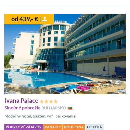
od 439,- € |
Ivana Palace
Slnečné pobrežie
BULHARSKO
Moderný hotel, baazén, wifi, parkovanie.
POBYTOVÉ ZÁJAZDY
RAŇAJKY
POLPENZIA
LETECKÁ