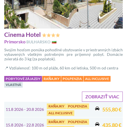
Cinema Hotel
Primorsko
BULHARSKO
Svojim hosťom ponúka pohodlné ubytovanie v priestranných izbách
vybavených všetkým potrebným pre príjemný pobyt. Domácie
zvieratá do 3 kg (za poplatok).
📍 Vzdialenosť: 100 m od pláže, 60 km od letiska, 500 m od centra
POBYTOVÉ ZÁJAZDY
RAŇAJKY
POLPENZIA
ALL INCLUSIVE
VLASTNÁ
ZOBRAZIŤ VIAC
RAŇAJKY
POLPENZIA
555,80 €
11.8 2026 - 20.8 2026
ALL INCLUSIVE
RAŇAJKY
POLPENZIA
435,80 €
15.8 2026 - 22.8 2026