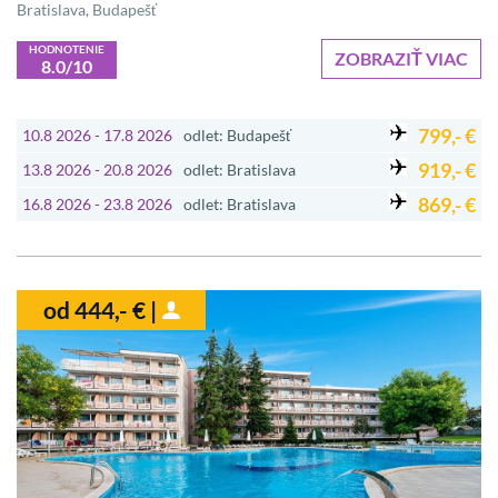
Bratislava, Budapešť
HODNOTENIE
ZOBRAZIŤ VIAC
8.0/10
799,- €
10.8 2026 - 17.8 2026
odlet: Budapešť
919,- €
13.8 2026 - 20.8 2026
odlet: Bratislava
869,- €
16.8 2026 - 23.8 2026
odlet: Bratislava
od 444,- € |