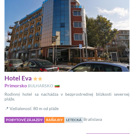
Hotel Eva
Primorsko
BULHARSKO
Rodinný hotel sa nachádza v bezprostrednej blízkosti severnej
pláže.
📍 Vzdialenosť: 80 m od pláže
Bratislava
POBYTOVÉ ZÁJAZDY
RAŇAJKY
LETECKÁ