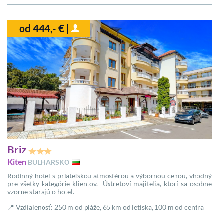
od 444,- € |
Briz
Kiten
BULHARSKO
Rodinný hotel s priateľskou atmosférou a výbornou cenou, vhodný
pre všetky kategórie klientov. Ústretoví majitelia, ktorí sa osobne
vzorne starajú o hotel.
📍 Vzdialenosť: 250 m od pláže, 65 km od letiska, 100 m od centra