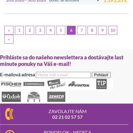
1 393,35 €
«
1
2
3
4
5
6
7
8
9
10
»
Prihláste sa do našeho newslettera a dostávajte last
minute ponuky na Váš e-mail!
E-mailová adresa
Prihlásiť
ZAVOLAJTE NÁM
02 21 02 57 57
PONDELOK - NEDEĽA