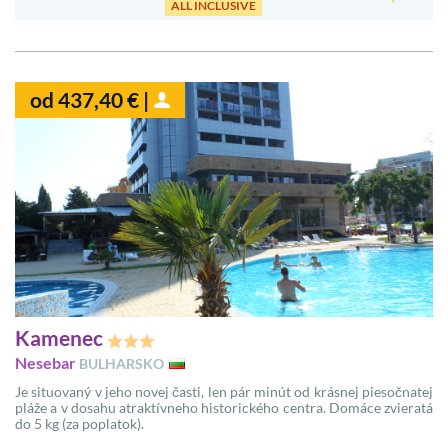
ALL INCLUSIVE
od 437,40 € |
Kamenec
Nesebar
BULHARSKO
Je situovaný v jeho novej časti, len pár minút od krásnej piesočnatej
pláže a v dosahu atraktívneho historického centra. Domáce zvieratá
do 5 kg (za poplatok).