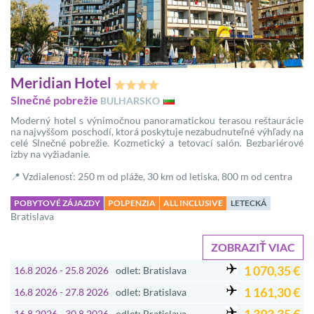
Meridian Hotel
Slnečné pobrežie
BULHARSKO
Moderný hotel s výnimočnou panoramatickou terasou reštaurácie
na najvyššom poschodí, ktorá poskytuje nezabudnuteľné výhľady na
celé Slnečné pobrežie. Kozmetický a tetovací salón. Bezbariérové
izby na vyžiadanie.
📍 Vzdialenosť: 250 m od pláže, 30 km od letiska, 800 m od centra
POBYTOVÉ ZÁJAZDY
POLPENZIA
ALL INCLUSIVE
LETECKÁ
Bratislava
ZOBRAZIŤ VIAC
1 070,35 €
16.8 2026 - 25.8 2026
odlet: Bratislava
1 161,30 €
16.8 2026 - 27.8 2026
odlet: Bratislava
16.8 2026 - 30.8 2026
odlet: Bratislava