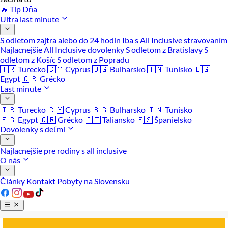
🔥 Tip Dňa
Ultra last minute
S odletom zajtra alebo do 24 hodín
Iba s All Inclusive stravovaním
Najlacnejšie All Inclusive dovolenky
S odletom z Bratislavy
S
odletom z Košíc
S odletom z Popradu
🇹🇷 Turecko
🇨🇾 Cyprus
🇧🇬 Bulharsko
🇹🇳 Tunisko
🇪🇬
Egypt
🇬🇷 Grécko
Last minute
🇹🇷 Turecko
🇨🇾 Cyprus
🇧🇬 Bulharsko
🇹🇳 Tunisko
🇪🇬 Egypt
🇬🇷 Grécko
🇮🇹 Taliansko
🇪🇸 Španielsko
Dovolenky s deťmi
Najlacnejšie pre rodiny s all inclusive
O nás
Články
Kontakt
Pobyty na Slovensku