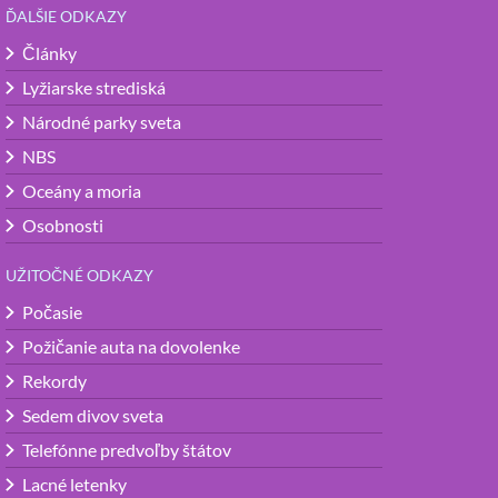
ĎALŠIE ODKAZY
Články
Lyžiarske strediská
Národné parky sveta
NBS
Oceány a moria
Osobnosti
UŽITOČNÉ ODKAZY
Počasie
Požičanie auta na dovolenke
Rekordy
Sedem divov sveta
Telefónne predvoľby štátov
Lacné letenky