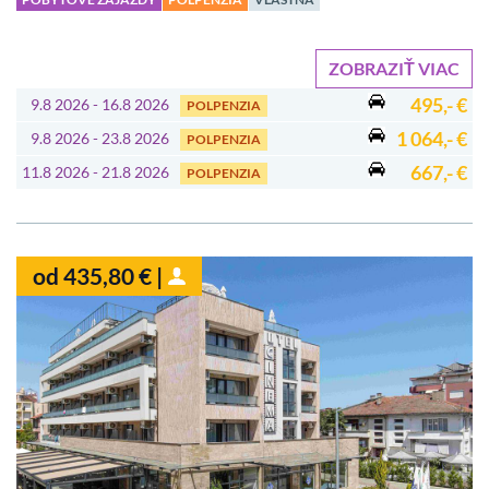
ZOBRAZIŤ VIAC
495,- €
9.8 2026 - 16.8 2026
POLPENZIA
1 064,- €
9.8 2026 - 23.8 2026
POLPENZIA
667,- €
11.8 2026 - 21.8 2026
POLPENZIA
od 435,80 € |