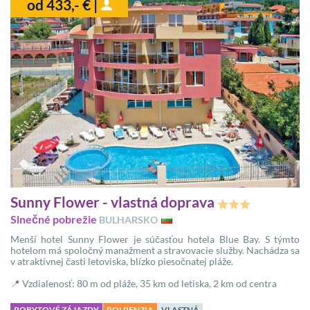
od 433,- € |
Sunny Flower - vlastná doprava
Slnečné pobrežie
BULHARSKO
Menší hotel Sunny Flower je súčasťou hotela Blue Bay. S týmto
hotelom má spoločný manažment a stravovacie služby. Nachádza sa
v atraktívnej časti letoviska, blízko piesočnatej pláže.
📍 Vzdialenosť: 80 m od pláže, 35 km od letiska, 2 km od centra
POBYTOVÉ ZÁJAZDY
POLPENZIA
VLASTNÁ