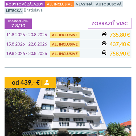
POBYTOVÉ ZÁJAZDY
ALL INCLUSIVE
VLASTNÁ
AUTOBUSOVÁ
Bratislava
LETECKÁ
HODNOTENIE
ZOBRAZIŤ VIAC
7.8/10
735,80 €
11.8 2026 - 20.8 2026
ALL INCLUSIVE
437,40 €
15.8 2026 - 22.8 2026
ALL INCLUSIVE
758,90 €
19.8 2026 - 30.8 2026
ALL INCLUSIVE
od 439,- € |