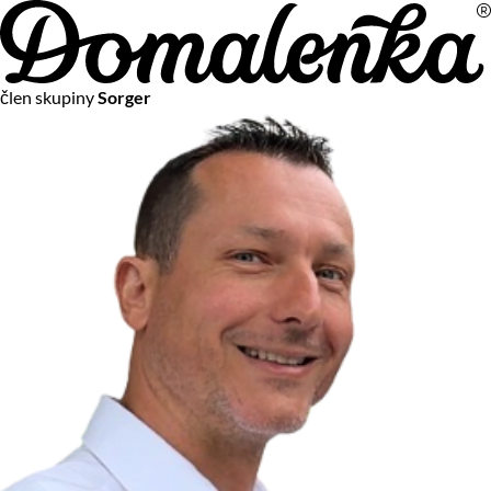
Na vašom súkromí nám záleží
člen skupiny
Sorger
Chceme vám neustále poskytovať tie najlepšie služby.
Vzhľadom k platnej legislatíve od vás ale potrebujeme súhlas
s používaním súborov cookies.
Viac o personalizácii a meraní
Aby sme vedeli, čo sa deje na webových stránkach a aby sme
vám mohli prispôsobiť ponuky na mieru či reklamu,
používame cookies a taktiež
služby spoločnosti Google
.
Čo sú cookies?
Cookies sú malé textové súbory, ktoré môžu byť používané
webovými stránkami, aby zefektívnili používateľský zážitok.
Vďaka cookies vám môžeme ponúkať služby podľa toho, čo
naozaj hľadáte a chcete nájsť.
Kedykoľvek sa môžete slobodne rozhodnúť, ktoré typy
používania cookies chcete umožniť.
Zákon uvádza, že môžeme ukladať cookies na vašom