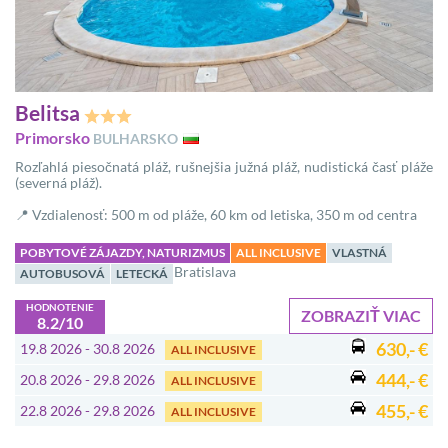
Belitsa
Primorsko
BULHARSKO
Rozľahlá piesočnatá pláž, rušnejšia južná pláž, nudistická časť pláže
(severná pláž).
📍 Vzdialenosť: 500 m od pláže, 60 km od letiska, 350 m od centra
POBYTOVÉ ZÁJAZDY, NATURIZMUS
ALL INCLUSIVE
VLASTNÁ
Bratislava
AUTOBUSOVÁ
LETECKÁ
HODNOTENIE
ZOBRAZIŤ VIAC
8.2/10
630,- €
19.8 2026 - 30.8 2026
ALL INCLUSIVE
444,- €
20.8 2026 - 29.8 2026
ALL INCLUSIVE
455,- €
22.8 2026 - 29.8 2026
ALL INCLUSIVE