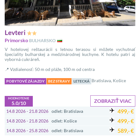
Levteri
Primorsko
BULHARSKO
V hotelovej reštaurácii s letnou terasou si môžete vychutnať
špeciality bulharskej a medzinárodnej kuchyne. K hotelu patrí aj
vyborná cukráreň.
📍 Vzdialenosť: 50 m od pláže, 100 m od centra
Bratislava, Košice
POBYTOVÉ ZÁJAZDY
BEZ STRAVY
LETECKÁ
HODNOTENIE
ZOBRAZIŤ VIAC
5.0/10
499,- €
14.8 2026 - 21.8 2026
odlet: Bratislava
499,- €
14.8 2026 - 21.8 2026
odlet: Košice
589,- €
14.8 2026 - 25.8 2026
odlet: Bratislava