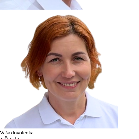
zariadení, pokiaľ sú nevyhnutne nutné pre prevádzku tejto
stránky. Pre všetky ostatné typy cookies potrebujeme vaše
povolenie.
Cookies, ktoré používame
Technické a nevyhnutné cookies
Analytické a marketingové cookies
Reklamné úložisko
Reklamné používateľské dáta
Personalizácia reklám
Odmietnuť
Povoliť vybrané
Povoliť všetko
Vaša dovolenka
začína tu