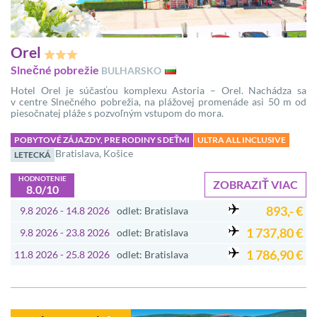
Orel
Slnečné pobrežie
BULHARSKO
Hotel Orel je súčasťou komplexu Astoria – Orel. Nachádza sa
v centre Slnečného pobrežia, na plážovej promenáde asi 50 m od
piesočnatej pláže s pozvoľným vstupom do mora.
POBYTOVÉ ZÁJAZDY, PRE RODINY S DEŤMI
ULTRA ALL INCLUSIVE
Bratislava, Košice
LETECKÁ
HODNOTENIE
ZOBRAZIŤ VIAC
8.0/10
893,- €
9.8 2026 - 14.8 2026
odlet: Bratislava
1 737,80 €
9.8 2026 - 23.8 2026
odlet: Bratislava
1 786,90 €
11.8 2026 - 25.8 2026
odlet: Bratislava