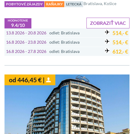
Bratislava, Košice
POBYTOVÉ ZÁJAZDY
RAŇAJKY
LETECKÁ
HODNOTENIE
ZOBRAZIŤ VIAC
9.4/10
514,- €
13.8 2026 - 20.8 2026
odlet: Bratislava
514,- €
16.8 2026 - 23.8 2026
odlet: Bratislava
612,- €
16.8 2026 - 27.8 2026
odlet: Bratislava
od 446,45 € |