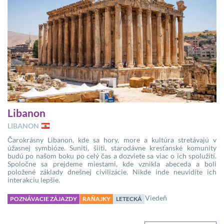
Libanon
LIBANON
Čarokrásny Libanon, kde sa hory, more a kultúra stretávajú v
úžasnej symbióze. Suniti, šiíti, starodávne kresťanské komunity
budú po našom boku po celý čas a dozviete sa viac o ich spolužití.
Spoločne sa prejdeme miestami, kde vznikla abeceda a boli
položené základy dnešnej civilizácie. Nikde inde neuvidíte ich
interakciu lepšie.
Viedeň
POZNÁVACIE ZÁJAZDY
RAŇAJKY
LETECKÁ