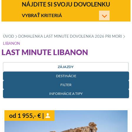
NÁJDITE SI SVOJU DOVOLENKU
VYBRAŤ KRITERIÁ
ÚVOD
DOMALENKA LAST MINUTE DOVOLENKA 2026 PRI MORI
»
»
LIBANON
LAST MINUTE LIBANON
ZÁJAZDY
DESTINÁCIE
FILTER
INFORMÁCIE A TIPY
od 1 955,- € |