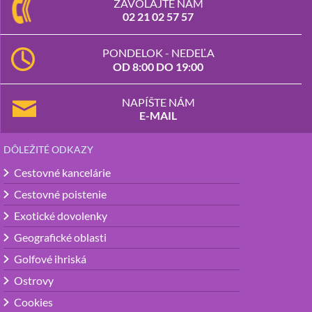
ZAVOLAJTE NÁM
02 21 02 57 57
PONDELOK - NEDEĽA
OD 8:00 DO 19:00
NAPÍŠTE NÁM
E-MAIL
DÔLEŽITÉ ODKAZY
Cestovné kancelárie
Cestovné poistenie
Exotické dovolenky
Geografické oblasti
Golfové ihriská
Ostrovy
Cookies