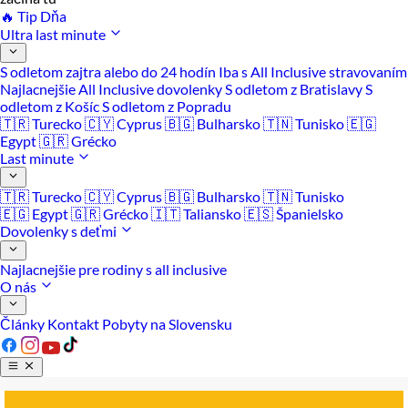
🔥 Tip Dňa
Ultra last minute
S odletom zajtra alebo do 24 hodín
Iba s All Inclusive stravovaním
Najlacnejšie All Inclusive dovolenky
S odletom z Bratislavy
S
odletom z Košíc
S odletom z Popradu
🇹🇷 Turecko
🇨🇾 Cyprus
🇧🇬 Bulharsko
🇹🇳 Tunisko
🇪🇬
Egypt
🇬🇷 Grécko
Last minute
🇹🇷 Turecko
🇨🇾 Cyprus
🇧🇬 Bulharsko
🇹🇳 Tunisko
🇪🇬 Egypt
🇬🇷 Grécko
🇮🇹 Taliansko
🇪🇸 Španielsko
Dovolenky s deťmi
Najlacnejšie pre rodiny s all inclusive
O nás
Články
Kontakt
Pobyty na Slovensku