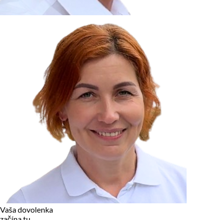
zariadení, pokiaľ sú nevyhnutne nutné pre prevádzku tejto
stránky. Pre všetky ostatné typy cookies potrebujeme vaše
povolenie.
Cookies, ktoré používame
Technické a nevyhnutné cookies
Analytické a marketingové cookies
Reklamné úložisko
Reklamné používateľské dáta
Personalizácia reklám
Odmietnuť
Povoliť vybrané
Povoliť všetko
Vaša dovolenka
začína tu