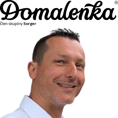
Na vašom súkromí nám záleží
člen skupiny
Sorger
Chceme vám neustále poskytovať tie najlepšie služby.
Vzhľadom k platnej legislatíve od vás ale potrebujeme súhlas
s používaním súborov cookies.
Viac o personalizácii a meraní
Aby sme vedeli, čo sa deje na webových stránkach a aby sme
vám mohli prispôsobiť ponuky na mieru či reklamu,
používame cookies a taktiež
služby spoločnosti Google
.
Čo sú cookies?
Cookies sú malé textové súbory, ktoré môžu byť používané
webovými stránkami, aby zefektívnili používateľský zážitok.
Vďaka cookies vám môžeme ponúkať služby podľa toho, čo
naozaj hľadáte a chcete nájsť.
Kedykoľvek sa môžete slobodne rozhodnúť, ktoré typy
používania cookies chcete umožniť.
Zákon uvádza, že môžeme ukladať cookies na vašom