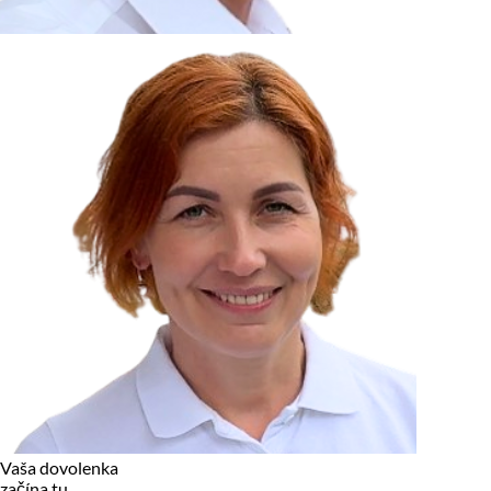
zariadení, pokiaľ sú nevyhnutne nutné pre prevádzku tejto
stránky. Pre všetky ostatné typy cookies potrebujeme vaše
povolenie.
Cookies, ktoré používame
Technické a nevyhnutné cookies
Analytické a marketingové cookies
Reklamné úložisko
Reklamné používateľské dáta
Personalizácia reklám
Odmietnuť
Povoliť vybrané
Povoliť všetko
Vaša dovolenka
začína tu