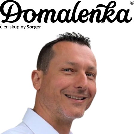
Na vašom súkromí nám záleží
člen skupiny
Sorger
Chceme vám neustále poskytovať tie najlepšie služby.
Vzhľadom k platnej legislatíve od vás ale potrebujeme súhlas
s používaním súborov cookies.
Viac o personalizácii a meraní
Aby sme vedeli, čo sa deje na webových stránkach a aby sme
vám mohli prispôsobiť ponuky na mieru či reklamu,
používame cookies a taktiež
služby spoločnosti Google
.
Čo sú cookies?
Cookies sú malé textové súbory, ktoré môžu byť používané
webovými stránkami, aby zefektívnili používateľský zážitok.
Vďaka cookies vám môžeme ponúkať služby podľa toho, čo
naozaj hľadáte a chcete nájsť.
Kedykoľvek sa môžete slobodne rozhodnúť, ktoré typy
používania cookies chcete umožniť.
Zákon uvádza, že môžeme ukladať cookies na vašom