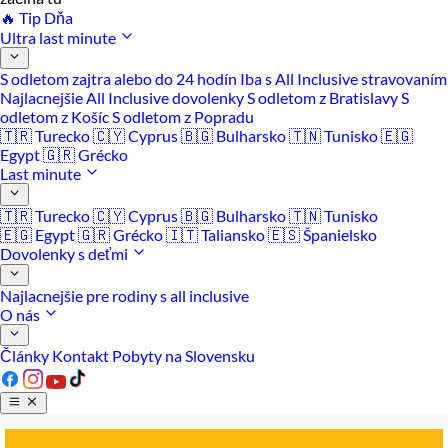
🔥 Tip Dňa
Ultra last minute
S odletom zajtra alebo do 24 hodín
Iba s All Inclusive stravovaním
Najlacnejšie All Inclusive dovolenky
S odletom z Bratislavy
S
odletom z Košíc
S odletom z Popradu
🇹🇷 Turecko
🇨🇾 Cyprus
🇧🇬 Bulharsko
🇹🇳 Tunisko
🇪🇬
Egypt
🇬🇷 Grécko
Last minute
🇹🇷 Turecko
🇨🇾 Cyprus
🇧🇬 Bulharsko
🇹🇳 Tunisko
🇪🇬 Egypt
🇬🇷 Grécko
🇮🇹 Taliansko
🇪🇸 Španielsko
Dovolenky s deťmi
Najlacnejšie pre rodiny s all inclusive
O nás
Články
Kontakt
Pobyty na Slovensku