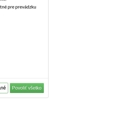
utné pre prevádzku
ané
Povoliť všetko