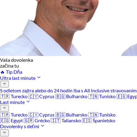
Vaša dovolenka
začína tu
🔥 Tip Dňa
Ultra last minute
S odletom zajtra alebo do 24 hodín
Iba s All Inclusive stravovaní
🇹🇷 Turecko
🇨🇾 Cyprus
🇧🇬 Bulharsko
🇹🇳 Tunisko
🇪🇬 Egy
Last minute
🇹🇷 Turecko
🇨🇾 Cyprus
🇧🇬 Bulharsko
🇹🇳 Tunisko
🇪🇬 Egypt
🇬🇷 Grécko
🇮🇹 Taliansko
🇪🇸 Španielsko
Dovolenky s deťmi