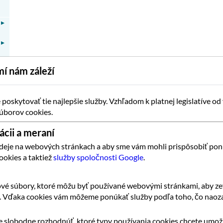
▸
▸
í nám záleží
oskytovať tie najlepšie služby. Vzhľadom k platnej legislatíve od
▸
úborov cookies.
▸
ácii a meraní
 deje na webových stránkach a aby sme vám mohli prispôsobiť pon
ookies a taktiež
služby spoločnosti Google
.
▸
▸
vé súbory, ktoré môžu byť používané webovými stránkami, aby zef
▸
k. Vďaka cookies vám môžeme ponúkať služby podľa toho, čo naoza
▸
 slobodne rozhodnúť, ktoré typy používania cookies chcete umožn
▸