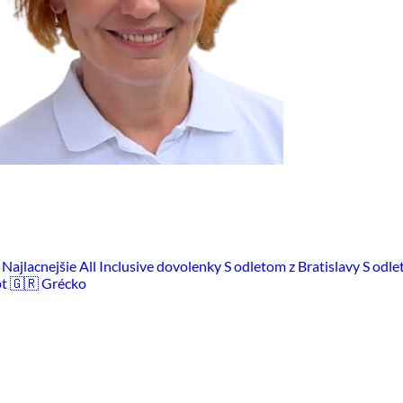
m
Najlacnejšie All Inclusive dovolenky
S odletom z Bratislavy
S odle
pt
🇬🇷 Grécko