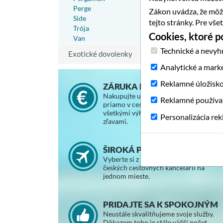
Perge
Zákon uvádza, že môž
Side
tejto stránky. Pre vš
Trója
Cookies, ktoré 
Van
Technické a nevyh
Exotické dovolenky
Analytické a mark
Reklamné úložisk
ZÁRUKA NAJNIŽŠEJ CENY
Nakupujte u nás za rovnaké ceny, ako
Reklamné používa
priamo v cestovnej kancelárii, so
všetkými výhodami a vernostnými
Personalizácia re
zľavami.
ŠIROKÁ PONUKA ZÁJAZDOV
Vyberte si z ponuky slovenských a
českých cestovných kancelárií na
jednom mieste.
PRIDAJTE SA K SPOKOJNÝM
Neustále skvalitňujeme svoje služby.
Dôkazom toho je stále väčší počet