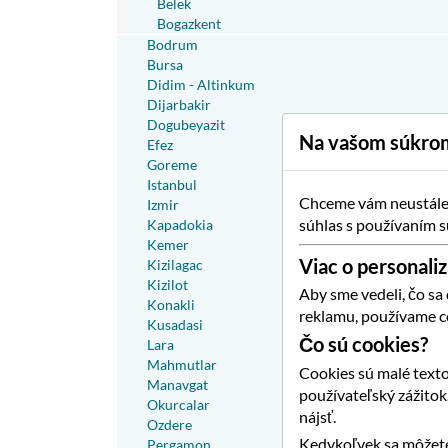
Belek
Bogazkent
Bodrum
Bursa
Didim - Altinkum
Dijarbakir
Dogubeyazit
Na vašom súkrom
Efez
Goreme
Istanbul
Chceme vám neustále p
Izmir
súhlas s používaním s
Kapadokia
Kemer
Viac o personaliz
Kizilagac
Kizilot
Aby sme vedeli, čo sa
Konakli
reklamu, používame c
Kusadasi
Čo sú cookies?
Lara
Mahmutlar
Cookies sú malé texto
Manavgat
používateľský zážito
Okurcalar
nájsť.
Ozdere
Kedykoľvek sa môžete
Pergamon