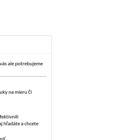
 vás ale potrebujeme
uky na mieru či
ektívnili
j hľadáte a chcete
iť.