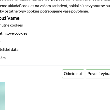
eme ukladať cookies na vašom zariadení, pokiaľ sú nevyhnutne n
▸
etky ostatné typy cookies potrebujeme vaše povolenie.
používame
nutné cookies
etingové cookies
o
teľské dáta
klám
Odmietnuť
Povoliť vybr