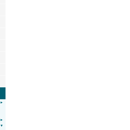
▸
▸
▾