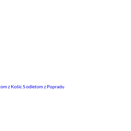
tom z Košíc
S odletom z Popradu