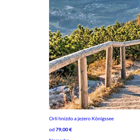
Orlí hnízdo a jezero Königssee
od
79,00 €