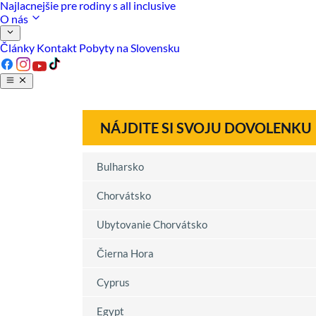
Najlacnejšie pre rodiny s all inclusive
O nás
Články
Kontakt
Pobyty na Slovensku
NÁJDITE SI SVOJU DOVOLENKU
Bulharsko
Chorvátsko
Ubytovanie Chorvátsko
Čierna Hora
Cyprus
Egypt