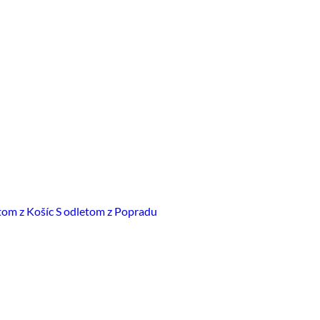
tom z Košíc
S odletom z Popradu