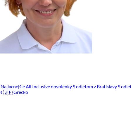
m
Najlacnejšie All Inclusive dovolenky
S odletom z Bratislavy
S odle
pt
🇬🇷 Grécko