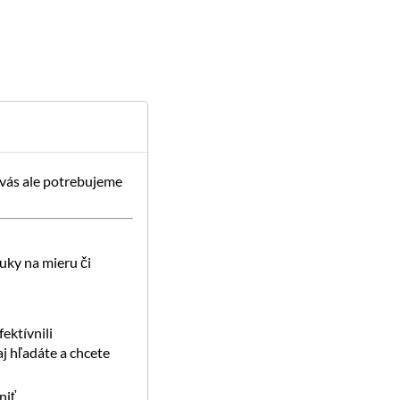
 vás ale potrebujeme
uky na mieru či
ektívnili
j hľadáte a chcete
iť.