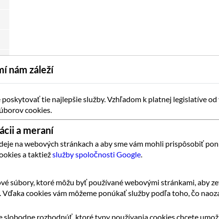
í nám záleží
oskytovať tie najlepšie služby. Vzhľadom k platnej legislatíve od
úborov cookies.
ácii a meraní
 deje na webových stránkach a aby sme vám mohli prispôsobiť pon
ookies a taktiež
služby spoločnosti Google
.
vé súbory, ktoré môžu byť používané webovými stránkami, aby zef
k. Vďaka cookies vám môžeme ponúkať služby podľa toho, čo naoza
 slobodne rozhodnúť, ktoré typy používania cookies chcete umožn