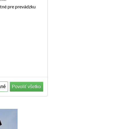
utné pre prevádzku
ané
Povoliť všetko