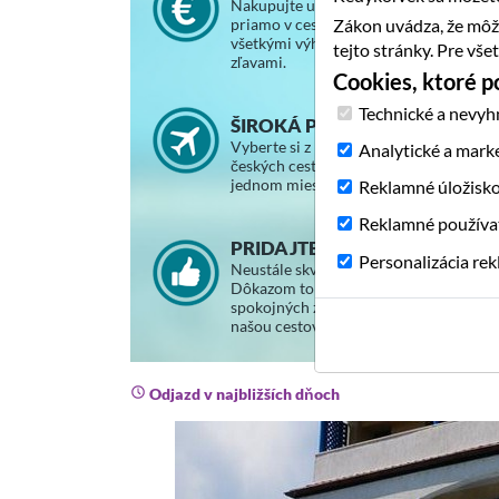
Nakupujte u nás za rovnaké ceny, ako
priamo v cestovnej kancelárii, so
Zákon uvádza, že môž
všetkými výhodami a vernostnými
tejto stránky. Pre vš
zľavami.
Cookies, ktoré 
Technické a nevyh
ŠIROKÁ PONUKA ZÁJAZDOV
Vyberte si z ponuky slovenských a
Analytické a mark
českých cestovných kancelárií na
jednom mieste.
Reklamné úložisk
Reklamné používa
PRIDAJTE SA K SPOKOJNÝM
Personalizácia re
Neustále skvalitňujeme svoje služby.
Dôkazom toho je stále väčší počet
spokojných zákazníkov, ktorí cestujú s
našou cestovnou agentúrou.
Odjazd v najbližších dňoch