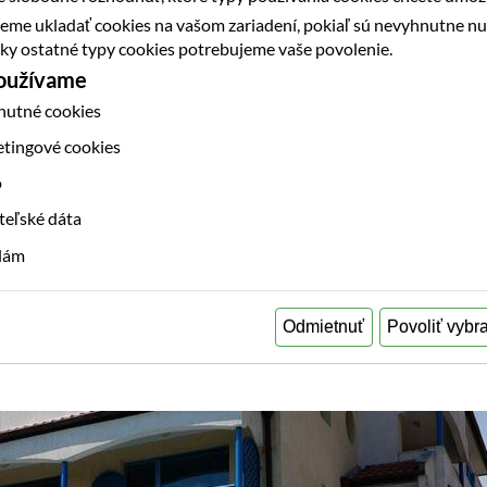
eme ukladať cookies na vašom zariadení, pokiaľ sú nevyhnutne n
etky ostatné typy cookies potrebujeme vaše povolenie.
používame
nutné cookies
etingové cookies
o
teľské dáta
klám
Odmietnuť
Povoliť vybr