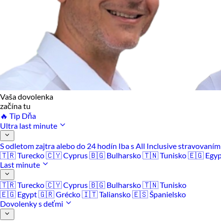
Vaša dovolenka
začína tu
🔥 Tip Dňa
Ultra last minute
S odletom zajtra alebo do 24 hodín
Iba s All Inclusive stravovaní
🇹🇷 Turecko
🇨🇾 Cyprus
🇧🇬 Bulharsko
🇹🇳 Tunisko
🇪🇬 Egy
Last minute
🇹🇷 Turecko
🇨🇾 Cyprus
🇧🇬 Bulharsko
🇹🇳 Tunisko
🇪🇬 Egypt
🇬🇷 Grécko
🇮🇹 Taliansko
🇪🇸 Španielsko
Dovolenky s deťmi