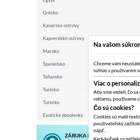
Grécko
Kanárske ostrovy
Kapverdské ostrovy
Na vašom súkrom
Maroko
Chceme vám neustále p
Španielsko
súhlas s používaním s
Taliansko
Viac o personaliz
Tunisko
Aby sme vedeli, čo sa
reklamu, používame c
Turecko
Čo sú cookies?
Exotické dovolenky
Cookies sú malé texto
používateľský zážito
nájsť.
ZÁRUKA NAJNIŽŠEJ CENY
Kedykoľvek sa môžete